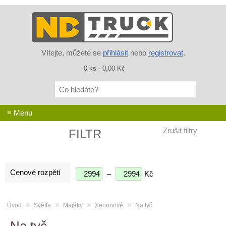
Vítejte, můžete se
přihlásit
nebo
registrovat
.
0 ks - 0,00 Kč
Co
hledáte?
≡ Menu
FILTR
Cenové rozpětí
–
Kč
»
»
»
»
Úvod
Světla
Majáky
Xenonové
Na tyč