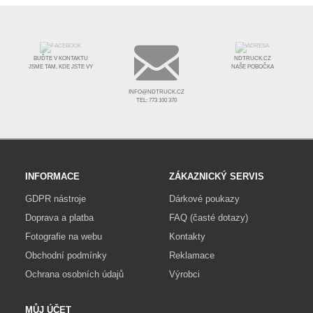
BUĎTE V KONTAKTU
NDTRUCK.CZ
JSME TAM, KDE JSTE VY
NAŠE POBOČKA
INFO@NDTRUCK.CZ
TEL: 773 100 370
INFORMACE
ZÁKAZNICKÝ SERVIS
GDPR nástroje
Dárkové poukazy
Doprava a platba
FAQ (časté dotazy)
Fotografie na webu
Kontakty
Obchodní podmínky
Reklamace
Ochrana osobních údajů
Výrobci
MŮJ ÚČET