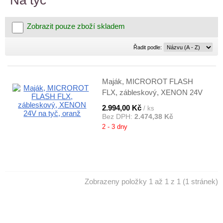
Na tyč
Zobrazit pouze zboží skladem
Řadit
Řadit podle:
podle:
Maják, MICROROT FLASH
FLX, zábleskový, XENON 24V
na tyč, oranž
2.994,00 Kč
/ ks
Bez DPH:
2.474,38 Kč
2 - 3 dny
Zobrazeny položky 1 až 1 z 1 (1 stránek)