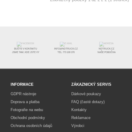
BUĎTE V KONTAKTU
INFO@NDTRUCK.CZ
NDTRUCK.CZ
JSME TAM, KDE JSTE VY
TEL: 773 100 370
NAŠE POBOČKA
INFORMACE
ZÁKAZNICKÝ SERVIS
GDPR nástroje
Dárkové poukazy
Doprava a platba
FAQ (časté dotazy)
Fotografie na webu
Kontakty
Obchodní podmínky
Reklamace
Ochrana osobních údajů
Výrobci