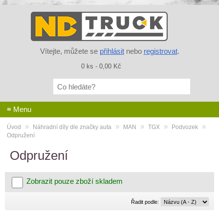
Vítejte, můžete se
přihlásit
nebo
registrovat
.
0 ks - 0,00 Kč
Co
hledáte?
≡ Menu
»
»
»
»
»
Úvod
Náhradní díly dle značky auta
MAN
TGX
Podvozek
Odpružení
Odpružení
Zobrazit pouze zboží skladem
Řadit
Řadit podle:
podle: