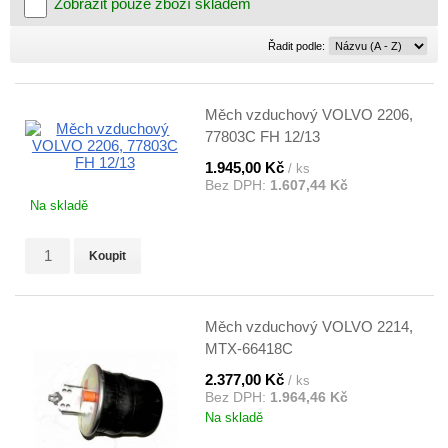
Zobrazit pouze zboží skladem
Řadit
Řadit podle:
podle:
Měch vzduchový VOLVO 2206,
77803C FH 12/13
1.945,00 Kč
/ ks
Bez DPH:
1.607,44 Kč
Na skladě
Koupit
Měch vzduchový VOLVO 2214,
MTX-66418C
2.377,00 Kč
/ ks
Bez DPH:
1.964,46 Kč
Na skladě