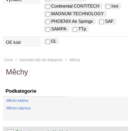
Continental CONTITECH
Inni
MAGNUM TECHNOLOGY
PHOENIX Air Springs
SAF
SAMPA
TTp
01
OE kód
»
»
Úvod
Nahradní díly dle kategorie
Měchy
Měchy
Podkategorie
Měchy kabiny
Měchy nápravy