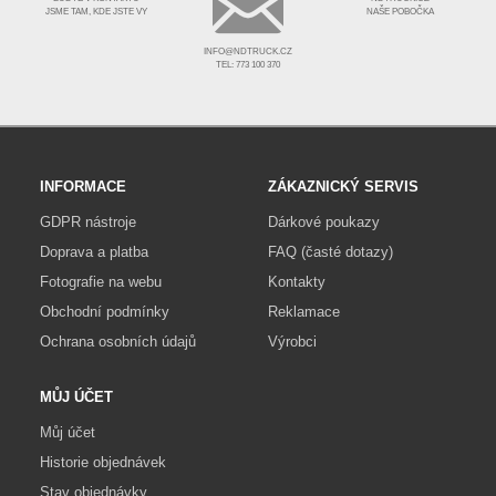
JSME TAM, KDE JSTE VY
NAŠE POBOČKA
INFO@NDTRUCK.CZ
TEL: 773 100 370
INFORMACE
ZÁKAZNICKÝ SERVIS
GDPR nástroje
Dárkové poukazy
Doprava a platba
FAQ (časté dotazy)
Fotografie na webu
Kontakty
Obchodní podmínky
Reklamace
Ochrana osobních údajů
Výrobci
MŮJ ÚČET
Můj účet
Historie objednávek
Stav objednávky