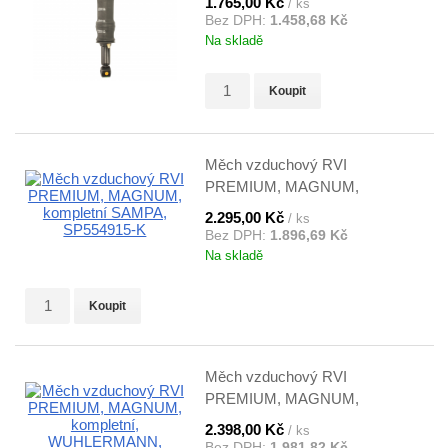
1.765,00 Kč
/ ks
Bez DPH:
1.458,68 Kč
Na skladě
Koupit
Měch vzduchový RVI
PREMIUM, MAGNUM,
kompletní SAMPA, SP554915-K
2.295,00 Kč
/ ks
Bez DPH:
1.896,69 Kč
Na skladě
Koupit
Měch vzduchový RVI
PREMIUM, MAGNUM,
kompletní, WUHLERMANN,
2.398,00 Kč
/ ks
6400350852
Bez DPH:
1.981,82 Kč