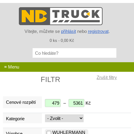
Vítejte, můžete se
přihlásit
nebo
registrovat
.
0 ks - 0,00 Kč
Co
hledáte?
≡ Menu
FILTR
Cenové rozpětí
–
Kč
Kategorie
WUHLERMANN
Výrobce