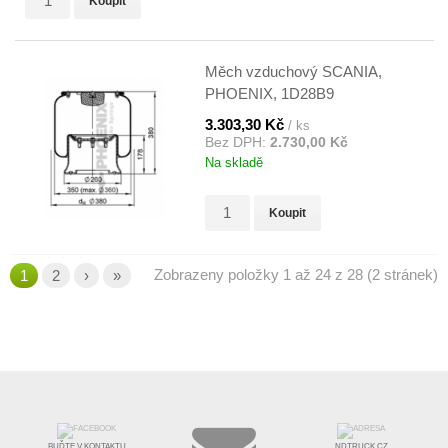
Koupit
Měch vzduchový SCANIA,
PHOENIX, 1D28B9
3.303,30 Kč
/ ks
Bez DPH:
2.730,00 Kč
Na skladě
Koupit
Zobrazeny položky 1 až 24 z 28 (2 stránek)
1
2
›
»
BUĎTE V KONTAKTU
NDTRUCK.CZ