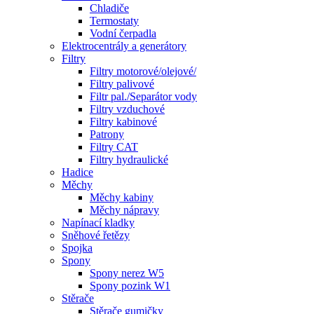
Chladiče
Termostaty
Vodní čerpadla
Elektrocentrály a generátory
Filtry
Filtry motorové/olejové/
Filtry palivové
Filtr pal./Separátor vody
Filtry vzduchové
Filtry kabinové
Patrony
Filtry CAT
Filtry hydraulické
Hadice
Měchy
Měchy kabiny
Měchy nápravy
Napínací kladky
Sněhové řetězy
Spojka
Spony
Spony nerez W5
Spony pozink W1
Stěrače
Stěrače gumičky