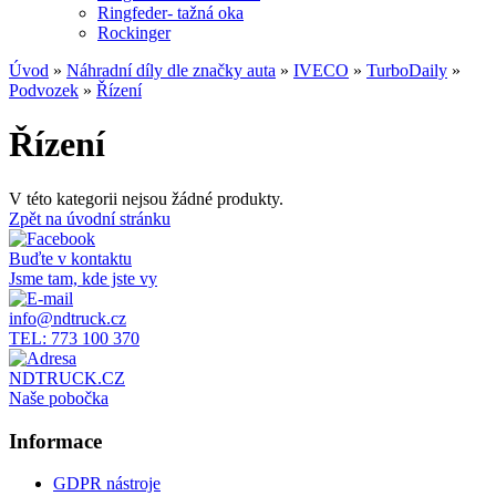
Ringfeder- tažná oka
Rockinger
Úvod
»
Náhradní díly dle značky auta
»
IVECO
»
TurboDaily
»
Podvozek
»
Řízení
Řízení
V této kategorii nejsou žádné produkty.
Zpět na úvodní stránku
Buďte v kontaktu
Jsme tam, kde jste vy
info@ndtruck.cz
TEL: 773 100 370
NDTRUCK.CZ
Naše pobočka
Informace
GDPR nástroje