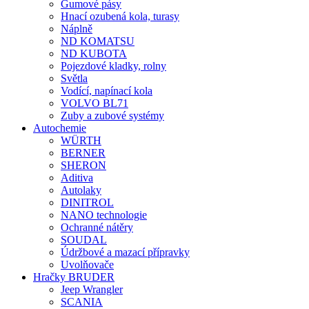
Gumové pásy
Hnací ozubená kola, turasy
Náplně
ND KOMATSU
ND KUBOTA
Pojezdové kladky, rolny
Světla
Vodící, napínací kola
VOLVO BL71
Zuby a zubové systémy
Autochemie
WÜRTH
BERNER
SHERON
Aditiva
Autolaky
DINITROL
NANO technologie
Ochranné nátěry
SOUDAL
Údržbové a mazací přípravky
Uvolňovače
Hračky BRUDER
Jeep Wrangler
SCANIA