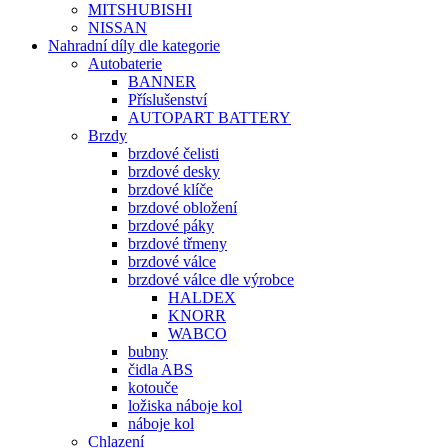
MITSHUBISHI
NISSAN
Nahradní díly dle kategorie
Autobaterie
BANNER
Příslušenství
AUTOPART BATTERY
Brzdy
brzdové čelisti
brzdové desky
brzdové klíče
brzdové obložení
brzdové páky
brzdové třmeny
brzdové válce
brzdové válce dle výrobce
HALDEX
KNORR
WABCO
bubny
čidla ABS
kotouče
ložiska náboje kol
náboje kol
Chlazení