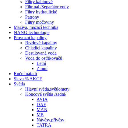
Filtry kabinové
Filtr pal./Separátor vody
Filtry hydraulické
Patrony
Filtry močoviny
Maziva, mazací technika
NANO technologie
Provozní kapaliny
Brzdové kapaliny
Chladící kapaliny
Destilovaná voda
Voda do ostřikovačů
Letní
Zimní
Ruční nářadí
Sleva % AKCE
Světla
Hlavní světla,světlomety
Koncová světla /zadní/
AVIA
DAF
MAN
MB
Návěsy,přívěsy
TATRA