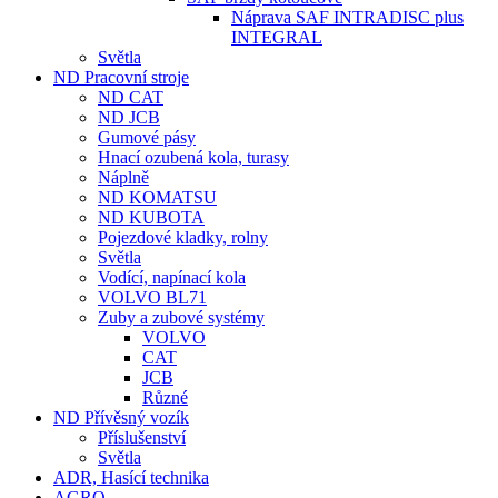
Náprava SAF INTRADISC plus
INTEGRAL
Světla
ND Pracovní stroje
ND CAT
ND JCB
Gumové pásy
Hnací ozubená kola, turasy
Náplně
ND KOMATSU
ND KUBOTA
Pojezdové kladky, rolny
Světla
Vodící, napínací kola
VOLVO BL71
Zuby a zubové systémy
VOLVO
CAT
JCB
Různé
ND Přívěsný vozík
Příslušenství
Světla
ADR, Hasící technika
AGRO