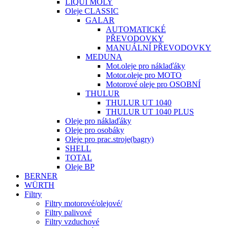
LIQUI MOLY
Oleje CLASSIC
GALAR
AUTOMATICKÉ
PŘEVODOVKY
MANUÁLNÍ PŘEVODOVKY
MEDUNA
Mot.oleje pro náklaďáky
Motor.oleje pro MOTO
Motorové oleje pro OSOBNÍ
THULUR
THULUR UT 1040
THULUR UT 1040 PLUS
Oleje pro náklaďáky
Oleje pro osobáky
Oleje pro prac.stroje(bagry)
SHELL
TOTAL
Oleje BP
BERNER
WÜRTH
Filtry
Filtry motorové/olejové/
Filtry palivové
Filtry vzduchové