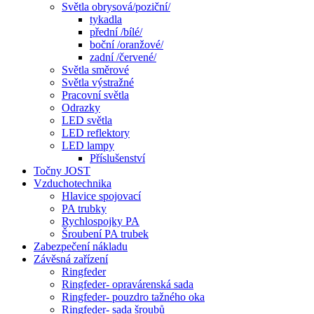
Světla obrysová/poziční/
tykadla
přední /bílé/
boční /oranžové/
zadní /červené/
Světla směrové
Světla výstražné
Pracovní světla
Odrazky
LED světla
LED reflektory
LED lampy
Příslušenství
Točny JOST
Vzduchotechnika
Hlavice spojovací
PA trubky
Rychlospojky PA
Šroubení PA trubek
Zabezpečení nákladu
Závěsná zařízení
Ringfeder
Ringfeder- opravárenská sada
Ringfeder- pouzdro tažného oka
Ringfeder- sada šroubů