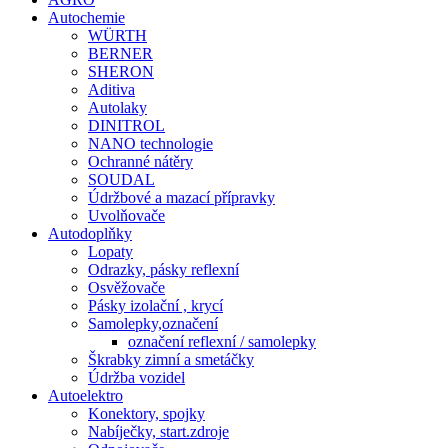
Autochemie
WÜRTH
BERNER
SHERON
Aditiva
Autolaky
DINITROL
NANO technologie
Ochranné nátěry
SOUDAL
Údržbové a mazací přípravky
Uvolňovače
Autodoplňky
Lopaty
Odrazky, pásky reflexní
Osvěžovače
Pásky izolační , krycí
Samolepky,označení
označení reflexní / samolepky
Škrabky zimní a smetáčky
Údržba vozidel
Autoelektro
Konektory, spojky
Nabíječky, start.zdroje