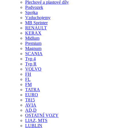
Plechové a plastové díly
Podvozek
Spojka
Vzduchojemy
MB Sprinter
RENAULT
KERAX
Midlum
Premium
Magnum
SCANIA
Typ 4
Typ R
VOLVO
FH
FL
FM
TATRA
EURO
T815
AVIA
AD,D
OSTATNÍ VOZY
LIAZ, MTS
LUBLIN