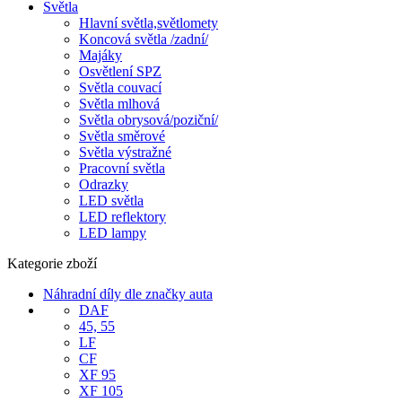
Světla
Hlavní světla,světlomety
Koncová světla /zadní/
Majáky
Osvětlení SPZ
Světla couvací
Světla mlhová
Světla obrysová/poziční/
Světla směrové
Světla výstražné
Pracovní světla
Odrazky
LED světla
LED reflektory
LED lampy
Kategorie zboží
Náhradní díly dle značky auta
DAF
45, 55
LF
CF
XF 95
XF 105