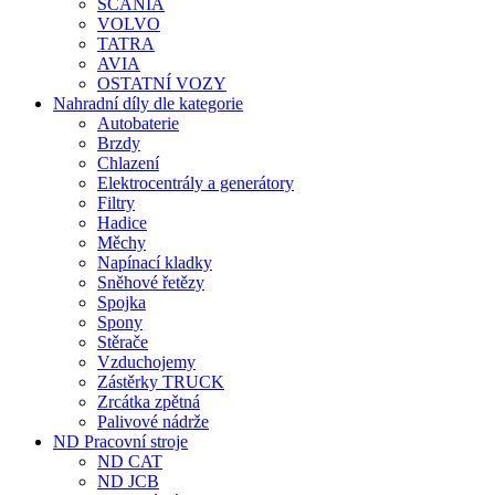
SCANIA
VOLVO
TATRA
AVIA
OSTATNÍ VOZY
Nahradní díly dle kategorie
Autobaterie
Brzdy
Chlazení
Elektrocentrály a generátory
Filtry
Hadice
Měchy
Napínací kladky
Sněhové řetězy
Spojka
Spony
Stěrače
Vzduchojemy
Zástěrky TRUCK
Zrcátka zpětná
Palivové nádrže
ND Pracovní stroje
ND CAT
ND JCB