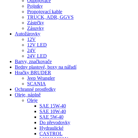
Odpojovače
Pojistky
Propojovací kable
TRUCK, ADR, GGVS
Zástrčky
Zásuvky
Autožárovky
12V
12V LED
24V
24V LED
Barvy, značkovače
Bedny plastové, boxy na nářadí
Hračky BRUDER
Jeep Wrangler
SCANIA
Ochranné prostředky
Oleje, náplně
Oleje
SAE 15W-40
SAE 10W-40
SAE 5W-40
Do převodovky
Hydraulické
CASTROL