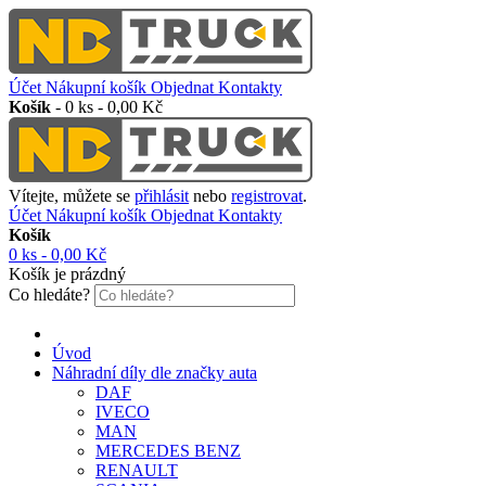
Účet
Nákupní košík
Objednat
Kontakty
Košík
-
0 ks - 0,00 Kč
Vítejte, můžete se
přihlásit
nebo
registrovat
.
Účet
Nákupní košík
Objednat
Kontakty
Košík
0 ks - 0,00 Kč
Košík je prázdný
Co hledáte?
Úvod
Náhradní díly dle značky auta
DAF
IVECO
MAN
MERCEDES BENZ
RENAULT