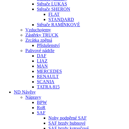
Stěrače LUKAS
Stěrače SHERON
FLAT
STANDARD
Stěrače RAMÍNKOVÉ
Vzduchojemy
Zástěrky TRUCK
Zrcátka zpětná
Příslušenství
Palivové nádrže
DAF
LIAZ
MAN
MERCEDES
RENAULT
SCANIA
TATRA 815
ND Návěsy
Nápravy
BPW
RoR
SAF
Nohy podpěrné SAF
SAF brzdy bubnové
SAF brzdy kotoučové