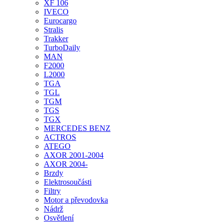
XF 106
IVECO
Eurocargo
Stralis
Trakker
TurboDaily
MAN
F2000
L2000
TGA
TGL
TGM
TGS
TGX
MERCEDES BENZ
ACTROS
ATEGO
AXOR 2001-2004
AXOR 2004-
Brzdy
Elektrosoučásti
Filtry
Motor a převodovka
Nádrž
Osvětlení