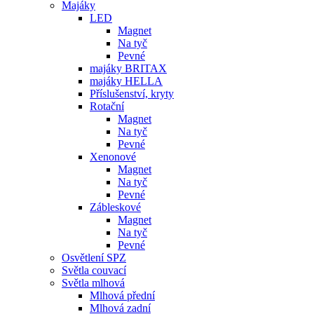
Majáky
LED
Magnet
Na tyč
Pevné
majáky BRITAX
majáky HELLA
Příslušenství, kryty
Rotační
Magnet
Na tyč
Pevné
Xenonové
Magnet
Na tyč
Pevné
Zábleskové
Magnet
Na tyč
Pevné
Osvětlení SPZ
Světla couvací
Světla mlhová
Mlhová přední
Mlhová zadní