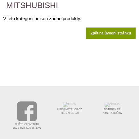
MITSHUBISHI
V této kategorii nejsou žádné produkty.
Zpět na úvodní stránku
INFO@NDTRUCK.CZ
NDTRUCK.CZ
TEL: 773 100 370
NAŠE POBOČKA
BUĎTE V KONTAKTU
JSME TAM, KDE JSTE VY