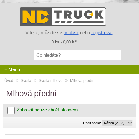
Vítejte, můžete se
přihlásit
nebo
registrovat
.
0 ks - 0,00 Kč
Co
hledáte?
≡ Menu
»
»
»
Úvod
Světla
Světla mlhová
Mlhová přední
Mlhová přední
Zobrazit pouze zboží skladem
Řadit
Řadit podle:
podle: