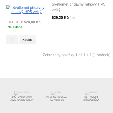
Světlomet přídavný mlhový HP5
velký
629,20 Kč
/ ks
Bez DPH:
520,00 Kč
Na skladě
Koupit
Zobrazeny položky 1 až 1 z 1 (1 stránek)
BUĎTE V KONTAKTU
INFO@NDTRUCK.CZ
NDTRUCK.CZ
JSME TAM, KDE JSTE VY
TEL: 773 100 370
NAŠE POBOČKA