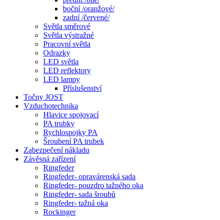
boční /oranžové/
zadní /červené/
Světla směrové
Světla výstražné
Pracovní světla
Odrazky
LED světla
LED reflektory
LED lampy
Příslušenství
Točny JOST
Vzduchotechnika
Hlavice spojovací
PA trubky
Rychlospojky PA
Šroubení PA trubek
Zabezpečení nákladu
Závěsná zařízení
Ringfeder
Ringfeder- opravárenská sada
Ringfeder- pouzdro tažného oka
Ringfeder- sada šroubů
Ringfeder- tažná oka
Rockinger