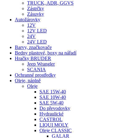
TRUCK, ADR, GGVS
Zástrčky
Zásuvky
Autožárovky
12V
12V LED
24V
24V LED
Barvy, značkovače
Bedny plastové, boxy na nářadí
Hračky BRUDER
Jeep Wrangler
SCANIA
Ochranné prostředky
Oleje, náplně
Oleje
SAE 15W-40
SAE 10W-40
SAE 5W-40
Do převodovky
Hydraulické
CASTROL
LIQUI MOLY
Oleje CLASSIC
GALAR