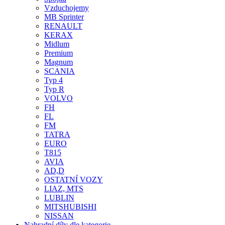
Vzduchojemy
MB Sprinter
RENAULT
KERAX
Midlum
Premium
Magnum
SCANIA
Typ 4
Typ R
VOLVO
FH
FL
FM
TATRA
EURO
T815
AVIA
AD,D
OSTATNÍ VOZY
LIAZ, MTS
LUBLIN
MITSHUBISHI
NISSAN
Nahradní díly dle kategorie