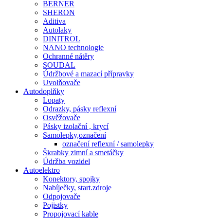
BERNER
SHERON
Aditiva
Autolaky
DINITROL
NANO technologie
Ochranné nátěry
SOUDAL
Údržbové a mazací přípravky
Uvolňovače
Autodoplňky
Lopaty
Odrazky, pásky reflexní
Osvěžovače
Pásky izolační , krycí
Samolepky,označení
označení reflexní / samolepky
Škrabky zimní a smetáčky
Údržba vozidel
Autoelektro
Konektory, spojky
Nabíječky, start.zdroje
Odpojovače
Pojistky
Propojovací kable