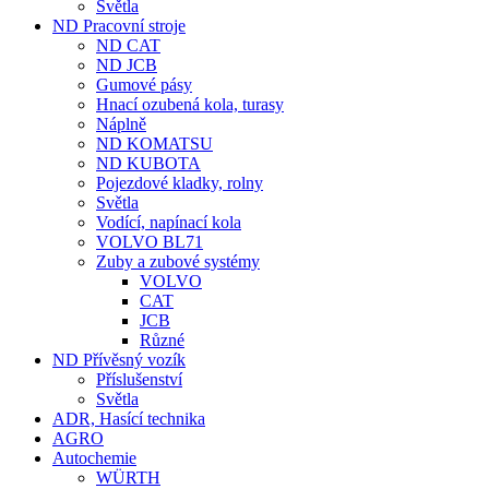
Světla
ND Pracovní stroje
ND CAT
ND JCB
Gumové pásy
Hnací ozubená kola, turasy
Náplně
ND KOMATSU
ND KUBOTA
Pojezdové kladky, rolny
Světla
Vodící, napínací kola
VOLVO BL71
Zuby a zubové systémy
VOLVO
CAT
JCB
Různé
ND Přívěsný vozík
Příslušenství
Světla
ADR, Hasící technika
AGRO
Autochemie
WÜRTH