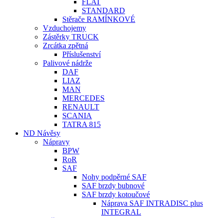
FLAT
STANDARD
Stěrače RAMÍNKOVÉ
Vzduchojemy
Zástěrky TRUCK
Zrcátka zpětná
Příslušenství
Palivové nádrže
DAF
LIAZ
MAN
MERCEDES
RENAULT
SCANIA
TATRA 815
ND Návěsy
Nápravy
BPW
RoR
SAF
Nohy podpěrné SAF
SAF brzdy bubnové
SAF brzdy kotoučové
Náprava SAF INTRADISC plus
INTEGRAL