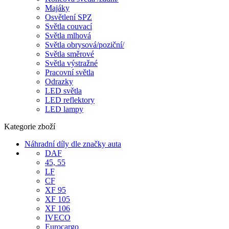
Majáky
Osvětlení SPZ
Světla couvací
Světla mlhová
Světla obrysová/poziční/
Světla směrové
Světla výstražné
Pracovní světla
Odrazky
LED světla
LED reflektory
LED lampy
Kategorie zboží
Náhradní díly dle značky auta
DAF
45, 55
LF
CF
XF 95
XF 105
XF 106
IVECO
Eurocargo