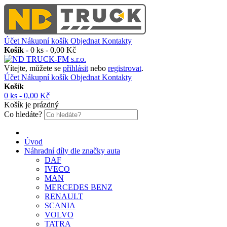
Účet
Nákupní košík
Objednat
Kontakty
Košík
-
0 ks - 0,00 Kč
Vítejte, můžete se
přihlásit
nebo
registrovat
.
Účet
Nákupní košík
Objednat
Kontakty
Košík
0 ks - 0,00 Kč
Košík je prázdný
Co hledáte?
Úvod
Náhradní díly dle značky auta
DAF
IVECO
MAN
MERCEDES BENZ
RENAULT
SCANIA
VOLVO
TATRA