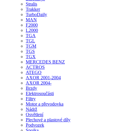
Stralis
Trakker
TurboDaily
MAN
F2000
L2000
TGA
TGL
TGM
TGS
TGX
MERCEDES BENZ
ACTROS
ATEGO
AXOR 2001-2004
AXOR 2004-
Brzdy
Elektrosoučásti
Filtry
Motor a převodovka
Nádrž
Osvětlení
Plechové a plastové díly
Podvozek
Spojka