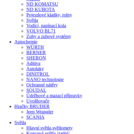
ND KOMATSU
ND KUBOTA
Pojezdové kladky, rolny
Světla
Vodící, napínací kola
VOLVO BL71
Zuby a zubové systémy
Autochemie
WÜRTH
BERNER
SHERON
Aditiva
Autolaky
DINITROL
NANO technologie
Ochranné nátěry
SOUDAL
Údržbové a mazací přípravky
Uvolňovače
Hračky BRUDER
Jeep Wrangler
SCANIA
Světla
Hlavní světla,světlomety
Koncová světla /zadní/