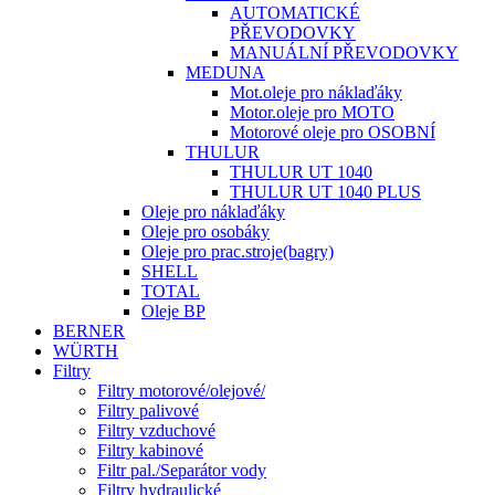
AUTOMATICKÉ
PŘEVODOVKY
MANUÁLNÍ PŘEVODOVKY
MEDUNA
Mot.oleje pro náklaďáky
Motor.oleje pro MOTO
Motorové oleje pro OSOBNÍ
THULUR
THULUR UT 1040
THULUR UT 1040 PLUS
Oleje pro náklaďáky
Oleje pro osobáky
Oleje pro prac.stroje(bagry)
SHELL
TOTAL
Oleje BP
BERNER
WÜRTH
Filtry
Filtry motorové/olejové/
Filtry palivové
Filtry vzduchové
Filtry kabinové
Filtr pal./Separátor vody
Filtry hydraulické