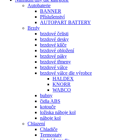
Autobaterie
BANNER
Příslušenství
AUTOPART BATTERY
Brzdy
brzdové čelisti
brzdové desky
brzdové klíče
brzdové obložení
brzdové páky
brzdové třmeny
brzdové válce
brzdové válce dle výrobce
HALDEX
KNORR
WABCO
bubny
čidla ABS
kotouče
ložiska náboje kol
náboje kol
Chlazení
Chladiče
Termostaty