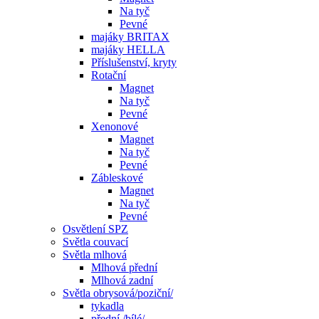
Na tyč
Pevné
majáky BRITAX
majáky HELLA
Příslušenství, kryty
Rotační
Magnet
Na tyč
Pevné
Xenonové
Magnet
Na tyč
Pevné
Zábleskové
Magnet
Na tyč
Pevné
Osvětlení SPZ
Světla couvací
Světla mlhová
Mlhová přední
Mlhová zadní
Světla obrysová/poziční/
tykadla
přední /bílé/