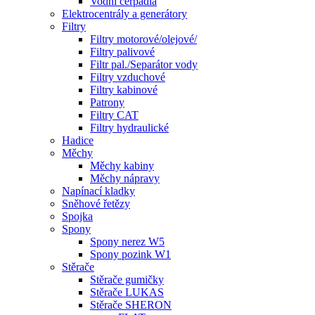
Vodní čerpadla
Elektrocentrály a generátory
Filtry
Filtry motorové/olejové/
Filtry palivové
Filtr pal./Separátor vody
Filtry vzduchové
Filtry kabinové
Patrony
Filtry CAT
Filtry hydraulické
Hadice
Měchy
Měchy kabiny
Měchy nápravy
Napínací kladky
Sněhové řetězy
Spojka
Spony
Spony nerez W5
Spony pozink W1
Stěrače
Stěrače gumičky
Stěrače LUKAS
Stěrače SHERON