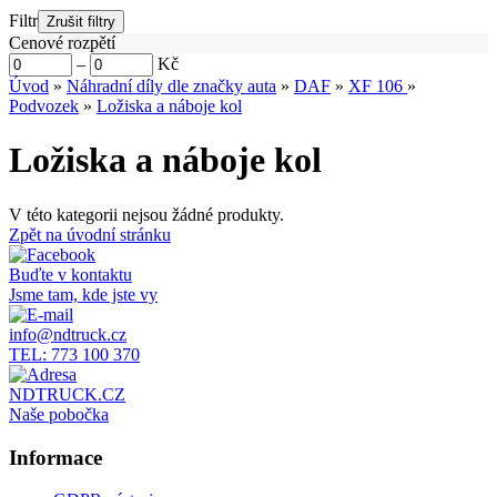
Filtr
Cenové rozpětí
–
Kč
Úvod
»
Náhradní díly dle značky auta
»
DAF
»
XF 106
»
Podvozek
»
Ložiska a náboje kol
Ložiska a náboje kol
V této kategorii nejsou žádné produkty.
Zpět na úvodní stránku
Buďte v kontaktu
Jsme tam, kde jste vy
info@ndtruck.cz
TEL: 773 100 370
NDTRUCK.CZ
Naše pobočka
Informace