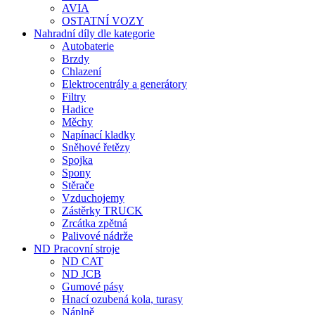
AVIA
OSTATNÍ VOZY
Nahradní díly dle kategorie
Autobaterie
Brzdy
Chlazení
Elektrocentrály a generátory
Filtry
Hadice
Měchy
Napínací kladky
Sněhové řetězy
Spojka
Spony
Stěrače
Vzduchojemy
Zástěrky TRUCK
Zrcátka zpětná
Palivové nádrže
ND Pracovní stroje
ND CAT
ND JCB
Gumové pásy
Hnací ozubená kola, turasy
Náplně