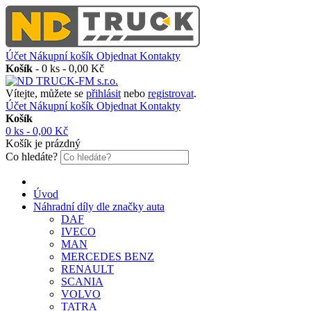
Účet
Nákupní košík
Objednat
Kontakty
Košík
-
0 ks - 0,00 Kč
Vítejte, můžete se
přihlásit
nebo
registrovat
.
Účet
Nákupní košík
Objednat
Kontakty
Košík
0 ks - 0,00 Kč
Košík je prázdný
Co hledáte?
Úvod
Náhradní díly dle značky auta
DAF
IVECO
MAN
MERCEDES BENZ
RENAULT
SCANIA
VOLVO
TATRA