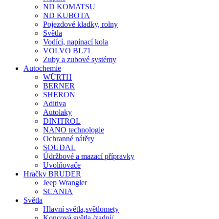
ND KOMATSU
ND KUBOTA
Pojezdové kladky, rolny
Světla
Vodící, napínací kola
VOLVO BL71
Zuby a zubové systémy
Autochemie
WÜRTH
BERNER
SHERON
Aditiva
Autolaky
DINITROL
NANO technologie
Ochranné nátěry
SOUDAL
Údržbové a mazací přípravky
Uvolňovače
Hračky BRUDER
Jeep Wrangler
SCANIA
Světla
Hlavní světla,světlomety
Koncová světla /zadní/