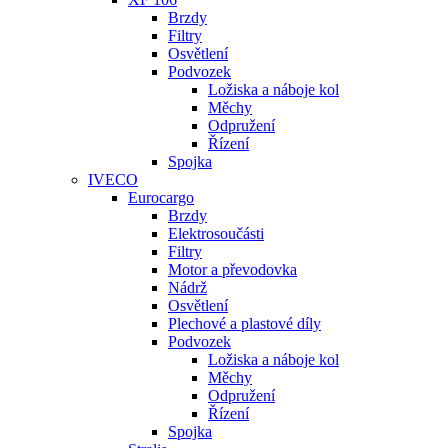
Brzdy
Filtry
Osvětlení
Podvozek
Ložiska a náboje kol
Měchy
Odpružení
Řízení
Spojka
IVECO
Eurocargo
Brzdy
Elektrosoučásti
Filtry
Motor a převodovka
Nádrž
Osvětlení
Plechové a plastové díly
Podvozek
Ložiska a náboje kol
Měchy
Odpružení
Řízení
Spojka