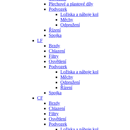
Plechové a plastové díly
Podvozek
Ložiska a náboje kol
Měchy
Odpružení
Řízení
Spojka
LF
Brzdy
Chlazení
Filtry
Osvětlení
Podvozek
Ložiska a náboje kol
Měchy
Odpružení
Řízení
Spojka
CF
Brzdy
Chlazení
Filtry
Osvětlení
Podvozek
Ložiska a náboje kol