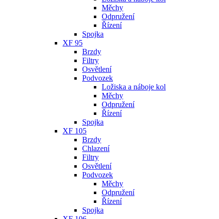
Měchy
Odpružení
Řízení
Spojka
XF 95
Brzdy
Filtry
Osvětlení
Podvozek
Ložiska a náboje kol
Měchy
Odpružení
Řízení
Spojka
XF 105
Brzdy
Chlazení
Filtry
Osvětlení
Podvozek
Měchy
Odpružení
Řízení
Spojka
XF 106