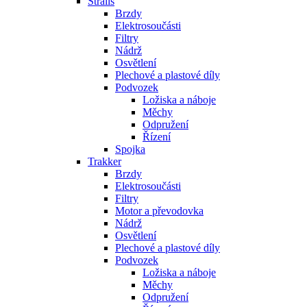
Stralis
Brzdy
Elektrosoučásti
Filtry
Nádrž
Osvětlení
Plechové a plastové díly
Podvozek
Ložiska a náboje
Měchy
Odpružení
Řízení
Spojka
Trakker
Brzdy
Elektrosoučásti
Filtry
Motor a převodovka
Nádrž
Osvětlení
Plechové a plastové díly
Podvozek
Ložiska a náboje
Měchy
Odpružení