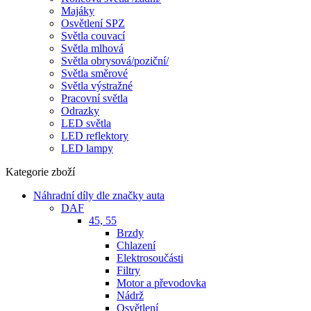
Majáky
Osvětlení SPZ
Světla couvací
Světla mlhová
Světla obrysová/poziční/
Světla směrové
Světla výstražné
Pracovní světla
Odrazky
LED světla
LED reflektory
LED lampy
Kategorie zboží
Náhradní díly dle značky auta
DAF
45, 55
Brzdy
Chlazení
Elektrosoučásti
Filtry
Motor a převodovka
Nádrž
Osvětlení