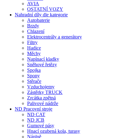
AVIA
OSTATNÍ VOZY
Nahradní díly dle kategorie
Autobaterie
Brzdy
Chlazení
Elektrocentrály a generátory
Filtry
Hadice
Měchy
Napínací kladky
Sněhové řetězy
Spojka
Spony
Stěrače
Vzduchojemy
Zástěrky TRUCK
Zrcátka zpětná
Palivové nádrže
ND Pracovní stroje
ND CAT
ND JCB
Gumové pásy
Hnací ozubená kola, turasy
Náplně