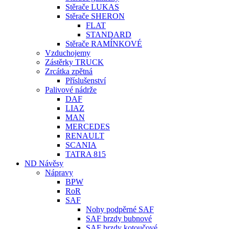
Stěrače LUKAS
Stěrače SHERON
FLAT
STANDARD
Stěrače RAMÍNKOVÉ
Vzduchojemy
Zástěrky TRUCK
Zrcátka zpětná
Příslušenství
Palivové nádrže
DAF
LIAZ
MAN
MERCEDES
RENAULT
SCANIA
TATRA 815
ND Návěsy
Nápravy
BPW
RoR
SAF
Nohy podpěrné SAF
SAF brzdy bubnové
SAF brzdy kotoučové