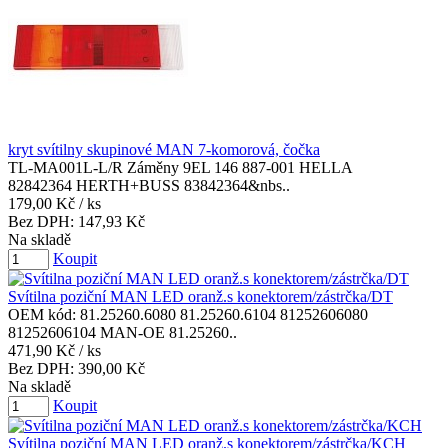
kryt svítilny skupinové MAN 7-komorová, čočka
TL-MA001L-L/R Záměny 9EL 146 887-001 HELLA
82842364 HERTH+BUSS 83842364&nbs..
179,00 Kč
/ ks
Bez DPH:
147,93 Kč
Na skladě
Koupit
Svítilna poziční MAN LED oranž.s konektorem/zástrčka/DT
OEM kód: 81.25260.6080 81.25260.6104 81252606080
81252606104 MAN-OE 81.25260..
471,90 Kč
/ ks
Bez DPH:
390,00 Kč
Na skladě
Koupit
Svítilna poziční MAN LED oranž.s konektorem/zástrčka/KCH