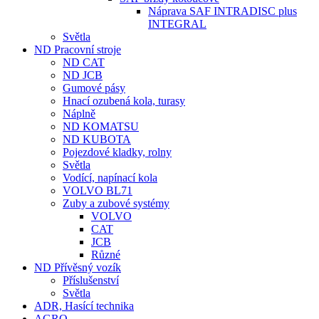
Náprava SAF INTRADISC plus
INTEGRAL
Světla
ND Pracovní stroje
ND CAT
ND JCB
Gumové pásy
Hnací ozubená kola, turasy
Náplně
ND KOMATSU
ND KUBOTA
Pojezdové kladky, rolny
Světla
Vodící, napínací kola
VOLVO BL71
Zuby a zubové systémy
VOLVO
CAT
JCB
Různé
ND Přívěsný vozík
Příslušenství
Světla
ADR, Hasící technika
AGRO