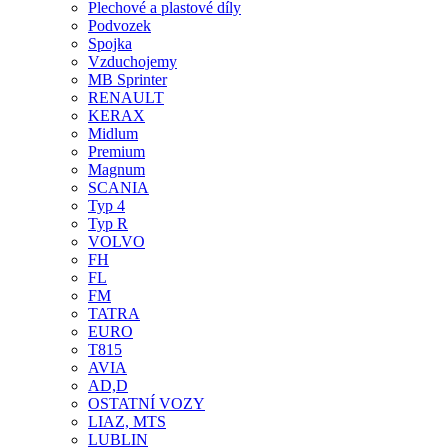
Plechové a plastové díly
Podvozek
Spojka
Vzduchojemy
MB Sprinter
RENAULT
KERAX
Midlum
Premium
Magnum
SCANIA
Typ 4
Typ R
VOLVO
FH
FL
FM
TATRA
EURO
T815
AVIA
AD,D
OSTATNÍ VOZY
LIAZ, MTS
LUBLIN