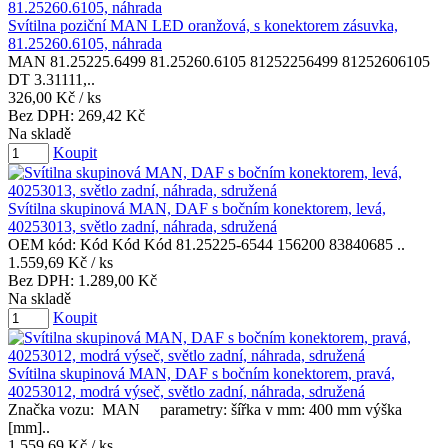
Svítilna poziční MAN LED oranžová, s konektorem zásuvka,
81.25260.6105, náhrada
MAN 81.25225.6499 81.25260.6105 81252256499 81252606105
DT 3.31111,..
326,00 Kč
/ ks
Bez DPH:
269,42 Kč
Na skladě
Koupit
Svítilna skupinová MAN, DAF s bočním konektorem, levá,
40253013, světlo zadní, náhrada, sdružená
OEM kód: Kód Kód Kód 81.25225-6544 156200 83840685 ..
1.559,69 Kč
/ ks
Bez DPH:
1.289,00 Kč
Na skladě
Koupit
Svítilna skupinová MAN, DAF s bočním konektorem, pravá,
40253012, modrá výseč, světlo zadní, náhrada, sdružená
Značka vozu: MAN parametry: šířka v mm: 400 mm výška
[mm]..
1.559,69 Kč
/ ks