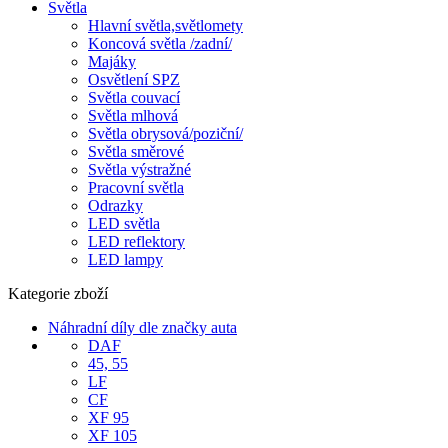
Světla
Hlavní světla,světlomety
Koncová světla /zadní/
Majáky
Osvětlení SPZ
Světla couvací
Světla mlhová
Světla obrysová/poziční/
Světla směrové
Světla výstražné
Pracovní světla
Odrazky
LED světla
LED reflektory
LED lampy
Kategorie zboží
Náhradní díly dle značky auta
DAF
45, 55
LF
CF
XF 95
XF 105