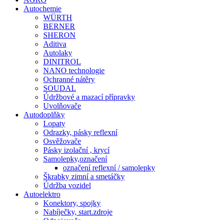
Autochemie
WÜRTH
BERNER
SHERON
Aditiva
Autolaky
DINITROL
NANO technologie
Ochranné nátěry
SOUDAL
Údržbové a mazací přípravky
Uvolňovače
Autodoplňky
Lopaty
Odrazky, pásky reflexní
Osvěžovače
Pásky izolační , krycí
Samolepky,označení
označení reflexní / samolepky
Škrabky zimní a smetáčky
Údržba vozidel
Autoelektro
Konektory, spojky
Nabíječky, start.zdroje