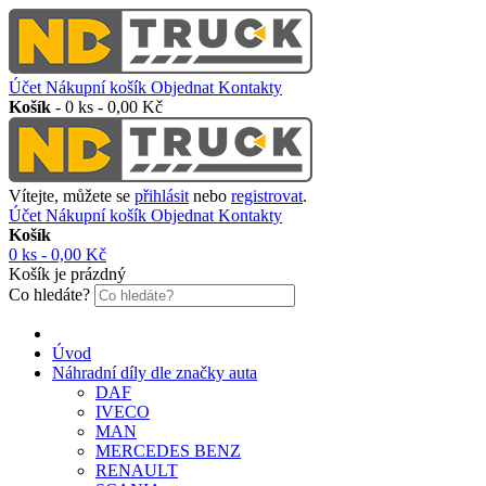
Účet
Nákupní košík
Objednat
Kontakty
Košík
-
0 ks - 0,00 Kč
Vítejte, můžete se
přihlásit
nebo
registrovat
.
Účet
Nákupní košík
Objednat
Kontakty
Košík
0 ks - 0,00 Kč
Košík je prázdný
Co hledáte?
Úvod
Náhradní díly dle značky auta
DAF
IVECO
MAN
MERCEDES BENZ
RENAULT