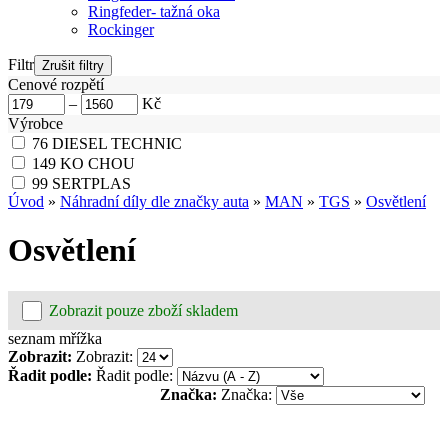
Ringfeder- tažná oka
Rockinger
Filtr
Cenové rozpětí
–
Kč
Výrobce
76
DIESEL TECHNIC
149
KO CHOU
99
SERTPLAS
Úvod
»
Náhradní díly dle značky auta
»
MAN
»
TGS
»
Osvětlení
Osvětlení
Zobrazit pouze zboží skladem
seznam
mřížka
Zobrazit:
Zobrazit:
Řadit podle:
Řadit podle:
Značka:
Značka: