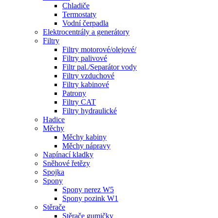
Chladiče
Termostaty
Vodní čerpadla
Elektrocentrály a generátory
Filtry
Filtry motorové/olejové/
Filtry palivové
Filtr pal./Separátor vody
Filtry vzduchové
Filtry kabinové
Patrony
Filtry CAT
Filtry hydraulické
Hadice
Měchy
Měchy kabiny
Měchy nápravy
Napínací kladky
Sněhové řetězy
Spojka
Spony
Spony nerez W5
Spony pozink W1
Stěrače
Stěrače gumičky