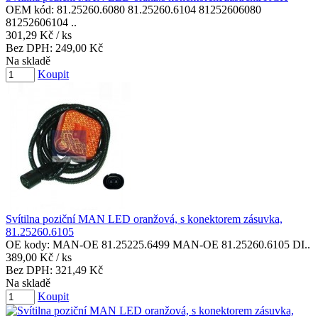
OEM kód: 81.25260.6080 81.25260.6104 81252606080
81252606104 ..
301,29 Kč
/ ks
Bez DPH:
249,00 Kč
Na skladě
Koupit
Svítilna poziční MAN LED oranžová, s konektorem zásuvka,
81.25260.6105
OE kody: MAN-OE 81.25225.6499 MAN-OE 81.25260.6105 DI..
389,00 Kč
/ ks
Bez DPH:
321,49 Kč
Na skladě
Koupit