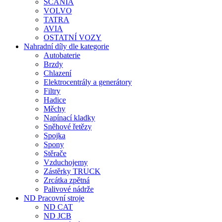
SCANIA
VOLVO
TATRA
AVIA
OSTATNÍ VOZY
Nahradní díly dle kategorie
Autobaterie
Brzdy
Chlazení
Elektrocentrály a generátory
Filtry
Hadice
Měchy
Napínací kladky
Sněhové řetězy
Spojka
Spony
Stěrače
Vzduchojemy
Zástěrky TRUCK
Zrcátka zpětná
Palivové nádrže
ND Pracovní stroje
ND CAT
ND JCB