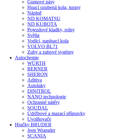
Gumové pásy
Hnací ozubená kola, turasy
Náplně
ND KOMATSU
ND KUBOTA
Pojezdové kladky, rolny
Světla
Vodící, napínací kola
VOLVO BL71
Zuby a zubové systémy
Autochemie
WÜRTH
BERNER
SHERON
Aditiva
Autolaky
DINITROL
NANO technologie
Ochranné nátěry
SOUDAL
Údržbové a mazací přípravky
Uvolňovače
Hračky BRUDER
Jeep Wrangler
SCANIA