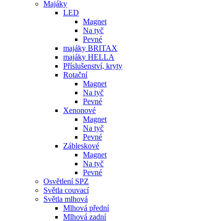
Majáky
LED
Magnet
Na tyč
Pevné
majáky BRITAX
majáky HELLA
Příslušenství, kryty
Rotační
Magnet
Na tyč
Pevné
Xenonové
Magnet
Na tyč
Pevné
Zábleskové
Magnet
Na tyč
Pevné
Osvětlení SPZ
Světla couvací
Světla mlhová
Mlhová přední
Mlhová zadní