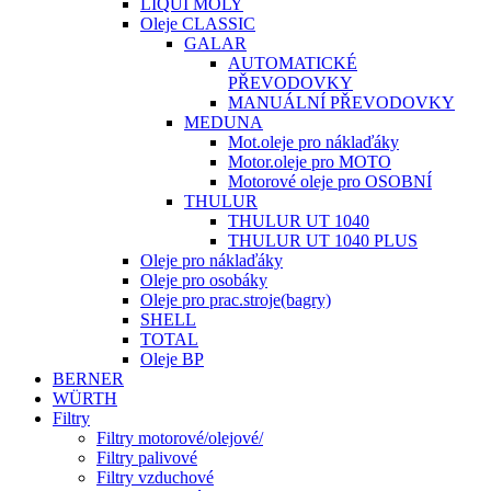
LIQUI MOLY
Oleje CLASSIC
GALAR
AUTOMATICKÉ
PŘEVODOVKY
MANUÁLNÍ PŘEVODOVKY
MEDUNA
Mot.oleje pro náklaďáky
Motor.oleje pro MOTO
Motorové oleje pro OSOBNÍ
THULUR
THULUR UT 1040
THULUR UT 1040 PLUS
Oleje pro náklaďáky
Oleje pro osobáky
Oleje pro prac.stroje(bagry)
SHELL
TOTAL
Oleje BP
BERNER
WÜRTH
Filtry
Filtry motorové/olejové/
Filtry palivové
Filtry vzduchové