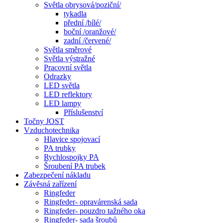
Světla obrysová/poziční/
tykadla
přední /bílé/
boční /oranžové/
zadní /červené/
Světla směrové
Světla výstražné
Pracovní světla
Odrazky
LED světla
LED reflektory
LED lampy
Příslušenství
Točny JOST
Vzduchotechnika
Hlavice spojovací
PA trubky
Rychlospojky PA
Šroubení PA trubek
Zabezpečení nákladu
Závěsná zařízení
Ringfeder
Ringfeder- opravárenská sada
Ringfeder- pouzdro tažného oka
Ringfeder- sada šroubů