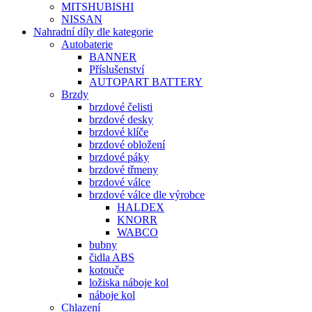
MITSHUBISHI
NISSAN
Nahradní díly dle kategorie
Autobaterie
BANNER
Příslušenství
AUTOPART BATTERY
Brzdy
brzdové čelisti
brzdové desky
brzdové klíče
brzdové obložení
brzdové páky
brzdové třmeny
brzdové válce
brzdové válce dle výrobce
HALDEX
KNORR
WABCO
bubny
čidla ABS
kotouče
ložiska náboje kol
náboje kol
Chlazení