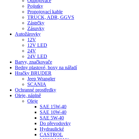
Odpojovače
Pojistky
Propojovací kable
TRUCK, ADR, GGVS
Zástrčky
Zásuvky
Autožárovky
12V
12V LED
24V
24V LED
Barvy, značkovače
Bedny plastové, boxy na nářadí
Hračky BRUDER
Jeep Wrangler
SCANIA
Ochranné prostředky
Oleje, náplně
Oleje
SAE 15W-40
SAE 10W-40
SAE 5W-40
Do převodovky
Hydraulické
CASTROL