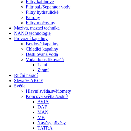
Filtry kabinové
Filtr pal./Separátor vody
Filtry hydraulické
Patrony
Filtry močoviny
Maziva, mazací technika
NANO technologie
Provozní kapaliny
Brzdové kapaliny
Chladící kapaliny
Destilovaná voda
Voda do ostřikovačů
Letní
Zimní
Ruční nářadí
Sleva % AKCE
Světla
Hlavní světla,světlomety
Koncová světla /zadní/
AVIA
DAF
MAN
MB
Návěsy,přívěsy
TATRA