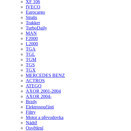
XF 106
IVECO
Eurocargo
Stralis
Trakker
TurboDaily
MAN
F2000
L2000
TGA
TGL
TGM
TGS
TGX
MERCEDES BENZ
ACTROS
ATEGO
AXOR 2001-2004
AXOR 2004-
Brzdy
Elektrosoučásti
Filtry
Motor a převodovka
Nádrž
Osvětlení