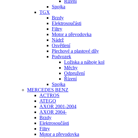
Řízení
Spojka
TGX
Brzdy
Elektrosoučásti
Filtry
Motor a převodovka
Nádrž
Osvětlení
Plechové a plastové díly
Podvozek
Ložiska a náboje kol
Měchy
Odpružení
Řízení
Spojka
MERCEDES BENZ
ACTROS
ATEGO
AXOR 2001-2004
AXOR 2004-
Brzdy
Elektrosoučásti
Filtry
Motor a převodovka