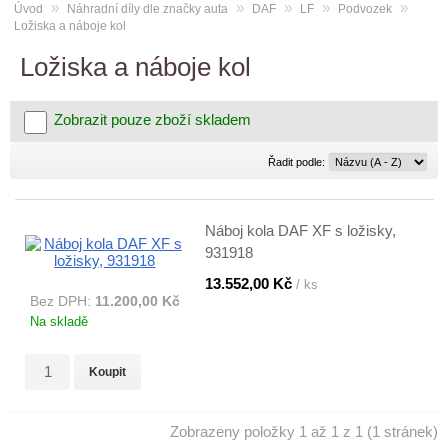
»
»
»
»
»
Úvod
Náhradní díly dle značky auta
DAF
LF
Podvozek
Ložiska a náboje kol
Ložiska a náboje kol
Zobrazit pouze zboží skladem
Řadit
Řadit podle:
podle:
Náboj kola DAF XF s ložisky,
931918
13.552,00 Kč
/ ks
Bez DPH:
11.200,00 Kč
Na skladě
Koupit
Zobrazeny položky 1 až 1 z 1 (1 stránek)