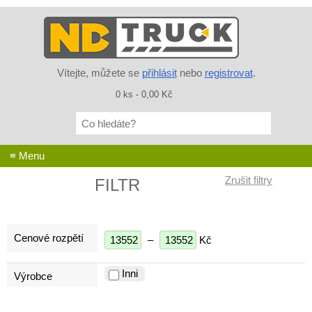
Vítejte, můžete se
přihlásit
nebo
registrovat
.
0 ks - 0,00 Kč
Co
hledáte?
≡ Menu
FILTR
Cenové rozpětí
–
Kč
Inni
Výrobce