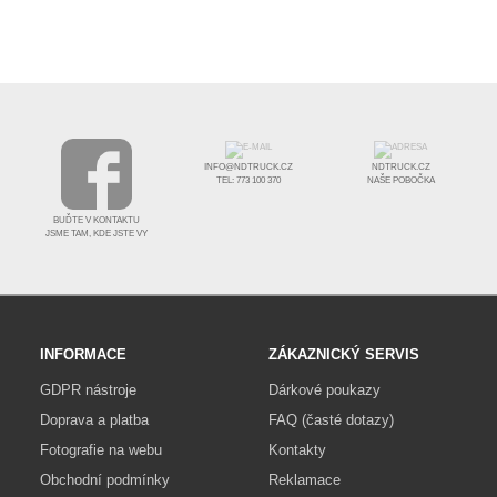
INFO@NDTRUCK.CZ
NDTRUCK.CZ
TEL: 773 100 370
NAŠE POBOČKA
BUĎTE V KONTAKTU
JSME TAM, KDE JSTE VY
INFORMACE
ZÁKAZNICKÝ SERVIS
GDPR nástroje
Dárkové poukazy
Doprava a platba
FAQ (časté dotazy)
Fotografie na webu
Kontakty
Obchodní podmínky
Reklamace