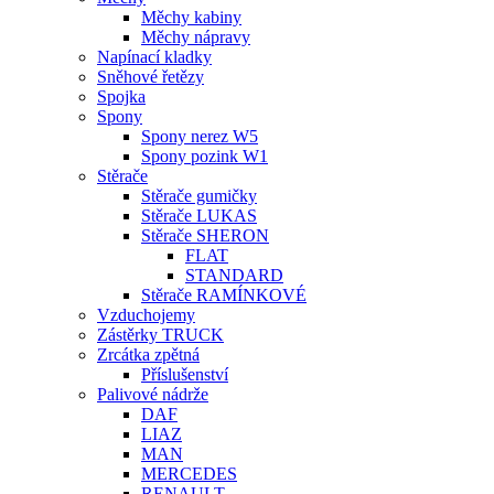
Měchy kabiny
Měchy nápravy
Napínací kladky
Sněhové řetězy
Spojka
Spony
Spony nerez W5
Spony pozink W1
Stěrače
Stěrače gumičky
Stěrače LUKAS
Stěrače SHERON
FLAT
STANDARD
Stěrače RAMÍNKOVÉ
Vzduchojemy
Zástěrky TRUCK
Zrcátka zpětná
Příslušenství
Palivové nádrže
DAF
LIAZ
MAN
MERCEDES
RENAULT