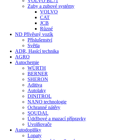
VOLVO BL71
Zuby a zubové systémy
VOLVO
CAT
JCB
Různé
ND Přívěsný vozík
Příslušenství
Světla
ADR, Hasící technika
AGRO
Autochemie
WÜRTH
BERNER
SHERON
Aditiva
Autolaky
DINITROL
NANO technologie
Ochranné nátěry
SOUDAL
Údržbové a mazací přípravky
Uvolňovače
Autodoplňky
Lopaty