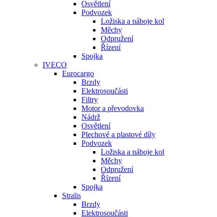
Osvětlení
Podvozek
Ložiska a náboje kol
Měchy
Odpružení
Řízení
Spojka
IVECO
Eurocargo
Brzdy
Elektrosoučásti
Filtry
Motor a převodovka
Nádrž
Osvětlení
Plechové a plastové díly
Podvozek
Ložiska a náboje kol
Měchy
Odpružení
Řízení
Spojka
Stralis
Brzdy
Elektrosoučásti