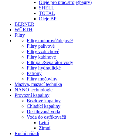
Oleje pro prac.stroje(bagry)
SHELL
TOTAL
Oleje BP
BERNER
WÜRTH
Filtry
Filtry motorové/olejové/
Filtry palivové
Filtry vzduchové
Filtry kabinové
Filtr pal./Separátor vody
Filtry hydraulické
Patrony
Filtry močoviny
Maziva, mazací technika
NANO technologie
Provozní kapaliny
Brzdové kapaliny
Chladící kapaliny
Destilovaná voda
Voda do ostřikovačů
Letní
Zimní
Ruční nářadí