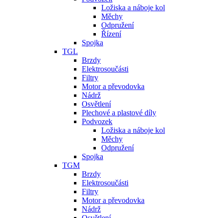
Ložiska a náboje kol
Měchy
Odpružení
Řízení
Spojka
TGL
Brzdy
Elektrosoučásti
Filtry
Motor a převodovka
Nádrž
Osvětlení
Plechové a plastové díly
Podvozek
Ložiska a náboje kol
Měchy
Odpružení
Spojka
TGM
Brzdy
Elektrosoučásti
Filtry
Motor a převodovka
Nádrž
Osvětlení