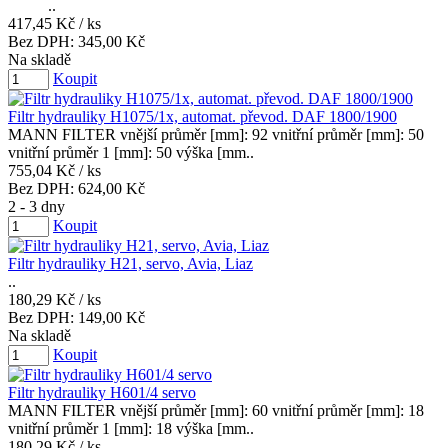
..
417,45 Kč
/ ks
Bez DPH:
345,00 Kč
Na skladě
Koupit
Filtr hydrauliky H1075/1x, automat. převod. DAF 1800/1900
MANN FILTER vnější průměr [mm]: 92 vnitřní průměr [mm]: 50
vnitřní průměr 1 [mm]: 50 výška [mm..
755,04 Kč
/ ks
Bez DPH:
624,00 Kč
2 - 3 dny
Koupit
Filtr hydrauliky H21, servo, Avia, Liaz
..
180,29 Kč
/ ks
Bez DPH:
149,00 Kč
Na skladě
Koupit
Filtr hydrauliky H601/4 servo
MANN FILTER vnější průměr [mm]: 60 vnitřní průměr [mm]: 18
vnitřní průměr 1 [mm]: 18 výška [mm..
180,29 Kč
/ ks