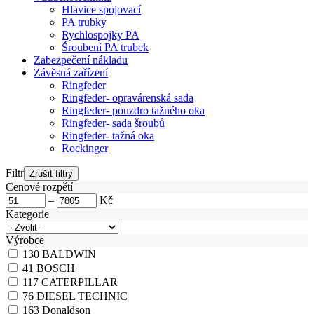
Hlavice spojovací
PA trubky
Rychlospojky PA
Šroubení PA trubek
Zabezpečení nákladu
Závěsná zařízení
Ringfeder
Ringfeder- opravárenská sada
Ringfeder- pouzdro tažného oka
Ringfeder- sada šroubů
Ringfeder- tažná oka
Rockinger
Filtr
Cenové rozpětí
–
Kč
Kategorie
Výrobce
130
BALDWIN
41
BOSCH
117
CATERPILLAR
76
DIESEL TECHNIC
163
Donaldson