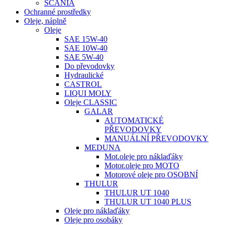
SCANIA
Ochranné prostředky
Oleje, náplně
Oleje
SAE 15W-40
SAE 10W-40
SAE 5W-40
Do převodovky
Hydraulické
CASTROL
LIQUI MOLY
Oleje CLASSIC
GALAR
AUTOMATICKÉ
PŘEVODOVKY
MANUÁLNÍ PŘEVODOVKY
MEDUNA
Mot.oleje pro náklaďáky
Motor.oleje pro MOTO
Motorové oleje pro OSOBNÍ
THULUR
THULUR UT 1040
THULUR UT 1040 PLUS
Oleje pro náklaďáky
Oleje pro osobáky