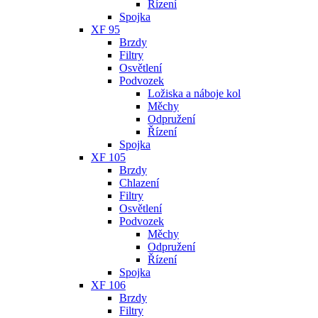
Řízení
Spojka
XF 95
Brzdy
Filtry
Osvětlení
Podvozek
Ložiska a náboje kol
Měchy
Odpružení
Řízení
Spojka
XF 105
Brzdy
Chlazení
Filtry
Osvětlení
Podvozek
Měchy
Odpružení
Řízení
Spojka
XF 106
Brzdy
Filtry