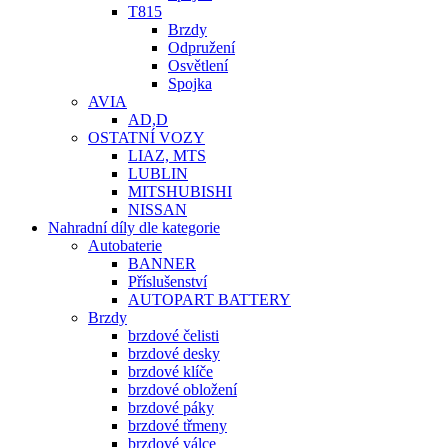
T815
Brzdy
Odpružení
Osvětlení
Spojka
AVIA
AD,D
OSTATNÍ VOZY
LIAZ, MTS
LUBLIN
MITSHUBISHI
NISSAN
Nahradní díly dle kategorie
Autobaterie
BANNER
Příslušenství
AUTOPART BATTERY
Brzdy
brzdové čelisti
brzdové desky
brzdové klíče
brzdové obložení
brzdové páky
brzdové třmeny
brzdové válce