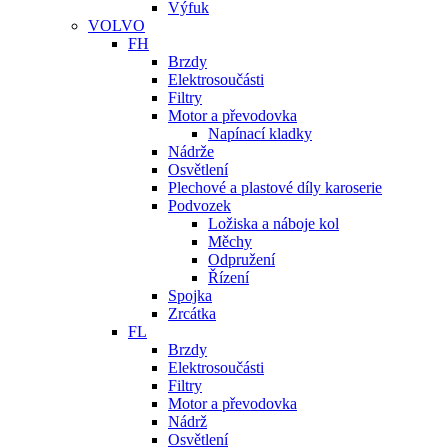
Výfuk
VOLVO
FH
Brzdy
Elektrosoučásti
Filtry
Motor a převodovka
Napínací kladky
Nádrže
Osvětlení
Plechové a plastové díly karoserie
Podvozek
Ložiska a náboje kol
Měchy
Odpružení
Řízení
Spojka
Zrcátka
FL
Brzdy
Elektrosoučásti
Filtry
Motor a převodovka
Nádrž
Osvětlení