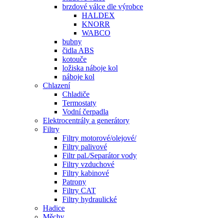
brzdové válce dle výrobce
HALDEX
KNORR
WABCO
bubny
čidla ABS
kotouče
ložiska náboje kol
náboje kol
Chlazení
Chladiče
Termostaty
Vodní čerpadla
Elektrocentrály a generátory
Filtry
Filtry motorové/olejové/
Filtry palivové
Filtr pal./Separátor vody
Filtry vzduchové
Filtry kabinové
Patrony
Filtry CAT
Filtry hydraulické
Hadice
Měchy