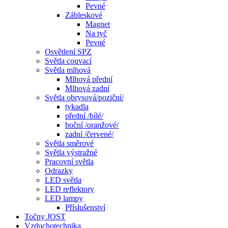
Pevné
Zábleskové
Magnet
Na tyč
Pevné
Osvětlení SPZ
Světla couvací
Světla mlhová
Mlhová přední
Mlhová zadní
Světla obrysová/poziční/
tykadla
přední /bílé/
boční /oranžové/
zadní /červené/
Světla směrové
Světla výstražné
Pracovní světla
Odrazky
LED světla
LED reflektory
LED lampy
Příslušenství
Točny JOST
Vzduchotechnika