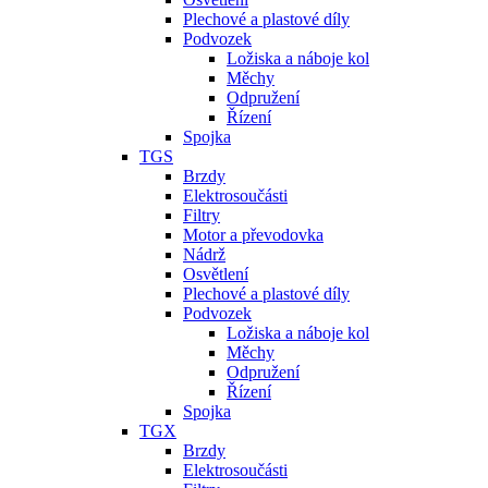
Plechové a plastové díly
Podvozek
Ložiska a náboje kol
Měchy
Odpružení
Řízení
Spojka
TGS
Brzdy
Elektrosoučásti
Filtry
Motor a převodovka
Nádrž
Osvětlení
Plechové a plastové díly
Podvozek
Ložiska a náboje kol
Měchy
Odpružení
Řízení
Spojka
TGX
Brzdy
Elektrosoučásti