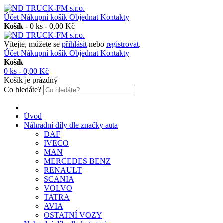
Účet
Nákupní košík
Objednat
Kontakty
Košík
-
0 ks - 0,00 Kč
Vítejte, můžete se
přihlásit
nebo
registrovat
.
Účet
Nákupní košík
Objednat
Kontakty
Košík
0 ks - 0,00 Kč
Košík je prázdný
Co hledáte?
Úvod
Náhradní díly dle značky auta
DAF
IVECO
MAN
MERCEDES BENZ
RENAULT
SCANIA
VOLVO
TATRA
AVIA
OSTATNÍ VOZY