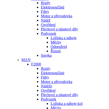
Brzdy
Elektrosoučásti
Filtry
Motor a převodovka
Nádrž
Osvětlení
Plechové a plastové díly
Podvozek
Ložiska a náboje
Měchy
Odpružení
Řízení
Spojka
MAN
F2000
Brzdy
Elektrosoučásti
Filtry
Motor a převodovka
Nádrže
Osvětlení
Plechové a plastové díly
Podvozek
Ložiska a náboje kol
Měchy