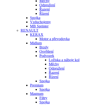
Měchy
Odpružení
Řazení
Řízení
Spojka
Vzduchojemy
MB Sprinter
RENAULT
KERAX
Motor a převodovka
Midlum
Brzdy
Osvětlení
Podvozek
Ložiska a náboje kol
Měchy
Odpružení
Řazení
Řízení
Spojka
Premium
Spojka
Magnum
Filtry
Spojka