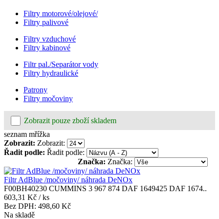
Filtry motorové/olejové/
Filtry palivové
Filtry vzduchové
Filtry kabinové
Filtr pal./Separátor vody
Filtry hydraulické
Patrony
Filtry močoviny
Zobrazit pouze zboží skladem
seznam
mřížka
Zobrazit:
Zobrazit:
Řadit podle:
Řadit podle:
Značka:
Značka:
Filtr AdBlue /močoviny/ náhrada DeNOx
F00BH40230 CUMMINS 3 967 874 DAF 1649425 DAF 1674..
603,31 Kč
/ ks
Bez DPH:
498,60 Kč
Na skladě