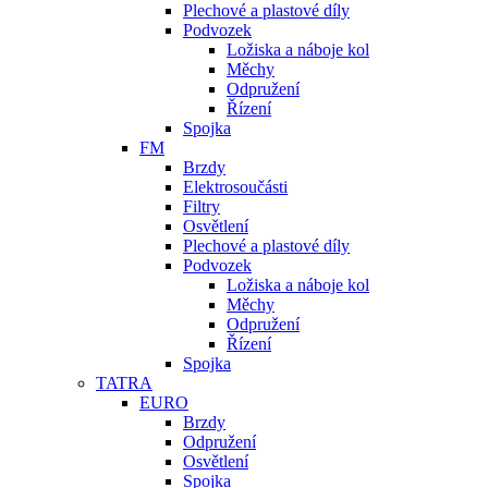
Plechové a plastové díly
Podvozek
Ložiska a náboje kol
Měchy
Odpružení
Řízení
Spojka
FM
Brzdy
Elektrosoučásti
Filtry
Osvětlení
Plechové a plastové díly
Podvozek
Ložiska a náboje kol
Měchy
Odpružení
Řízení
Spojka
TATRA
EURO
Brzdy
Odpružení
Osvětlení
Spojka