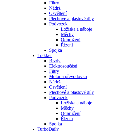
Filtry
Nádrž
Osvětlení
Plechové a plastové díly
Podvozek
Ložiska a náboje
Měchy
Odpružení
Řízení
Spojka
Trakker
Brzdy
Elektrosoučásti
Filtry
Motor a převodovka
Nádrž
Osvětlení
Plechové a plastové díly
Podvozek
Ložiska a náboje
Měchy
Odpružení
Řízení
Spojka
TurboDaily