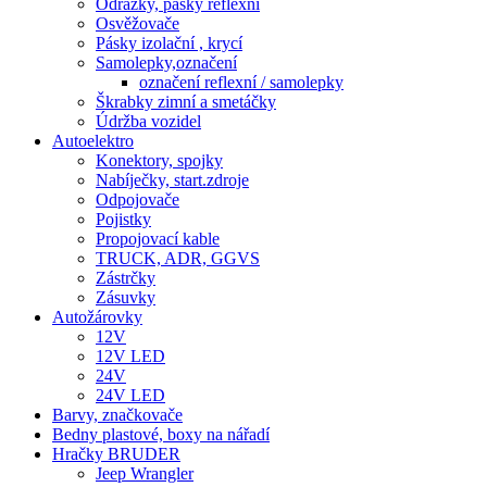
Odrazky, pásky reflexní
Osvěžovače
Pásky izolační , krycí
Samolepky,označení
označení reflexní / samolepky
Škrabky zimní a smetáčky
Údržba vozidel
Autoelektro
Konektory, spojky
Nabíječky, start.zdroje
Odpojovače
Pojistky
Propojovací kable
TRUCK, ADR, GGVS
Zástrčky
Zásuvky
Autožárovky
12V
12V LED
24V
24V LED
Barvy, značkovače
Bedny plastové, boxy na nářadí
Hračky BRUDER
Jeep Wrangler