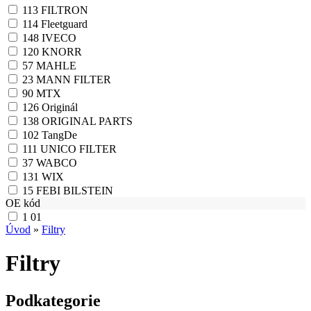
113
FILTRON
114
Fleetguard
148
IVECO
120
KNORR
57
MAHLE
23
MANN FILTER
90
MTX
126
Originál
138
ORIGINAL PARTS
102
TangDe
111
UNICO FILTER
37
WABCO
131
WIX
15
FEBI BILSTEIN
OE kód
1
01
Úvod
»
Filtry
Filtry
Podkategorie