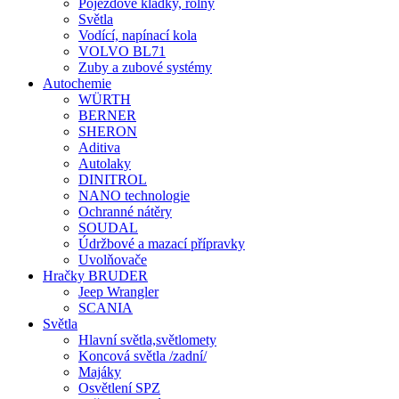
Pojezdové kladky, rolny
Světla
Vodící, napínací kola
VOLVO BL71
Zuby a zubové systémy
Autochemie
WÜRTH
BERNER
SHERON
Aditiva
Autolaky
DINITROL
NANO technologie
Ochranné nátěry
SOUDAL
Údržbové a mazací přípravky
Uvolňovače
Hračky BRUDER
Jeep Wrangler
SCANIA
Světla
Hlavní světla,světlomety
Koncová světla /zadní/
Majáky
Osvětlení SPZ