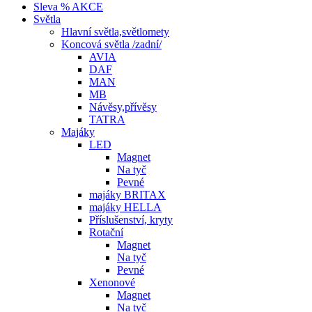
Sleva % AKCE
Světla
Hlavní světla,světlomety
Koncová světla /zadní/
AVIA
DAF
MAN
MB
Návěsy,přívěsy
TATRA
Majáky
LED
Magnet
Na tyč
Pevné
majáky BRITAX
majáky HELLA
Příslušenství, kryty
Rotační
Magnet
Na tyč
Pevné
Xenonové
Magnet
Na tyč