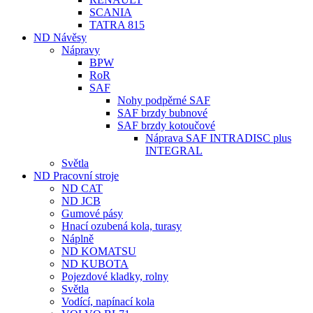
SCANIA
TATRA 815
ND Návěsy
Nápravy
BPW
RoR
SAF
Nohy podpěrné SAF
SAF brzdy bubnové
SAF brzdy kotoučové
Náprava SAF INTRADISC plus
INTEGRAL
Světla
ND Pracovní stroje
ND CAT
ND JCB
Gumové pásy
Hnací ozubená kola, turasy
Náplně
ND KOMATSU
ND KUBOTA
Pojezdové kladky, rolny
Světla
Vodící, napínací kola