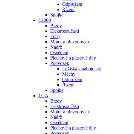
Odpružení
Řízení
Spojka
L2000
Brzdy
Elektrosoučásti
Filtry
Motor a převodovka
Nádrž
Osvětlení
Plechové a plastové díly
Podvozek
Ložiska a náboje kol
Měchy
Odpružení
Řízení
Spojka
TGA
Brzdy
Elektrosoučásti
Motor a převodovka
Nádrž
Osvětlení
Plechové a plastové díly
Podvozek