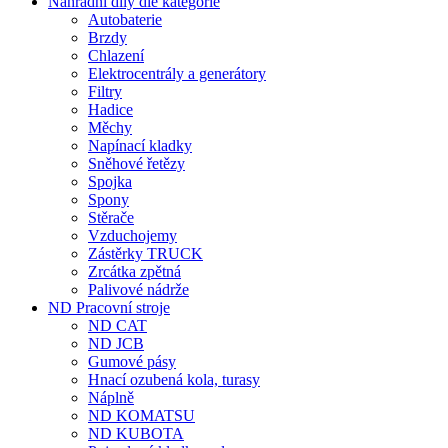
Nahradní díly dle kategorie
Autobaterie
Brzdy
Chlazení
Elektrocentrály a generátory
Filtry
Hadice
Měchy
Napínací kladky
Sněhové řetězy
Spojka
Spony
Stěrače
Vzduchojemy
Zástěrky TRUCK
Zrcátka zpětná
Palivové nádrže
ND Pracovní stroje
ND CAT
ND JCB
Gumové pásy
Hnací ozubená kola, turasy
Náplně
ND KOMATSU
ND KUBOTA