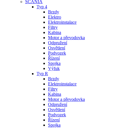
SCANIA
Typ 4
Brzdy
Elektro
Elektroinstalace
Filtry
Kabina
Motor a převodovka
Odpružení
Osvětlení
Podvozek
Řízení
Spojka
Výfuk
Typ R
Brzdy
Elektroinstalace
Filtry
Kabina
Motor a převodovka
Odpružení
Osvětlení
Podvozek
Řízení
Spojka