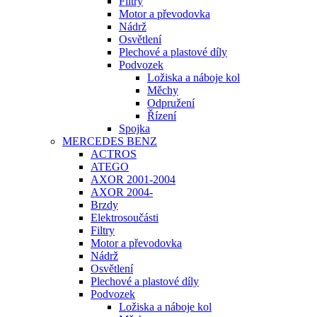
Filtry
Motor a převodovka
Nádrž
Osvětlení
Plechové a plastové díly
Podvozek
Ložiska a náboje kol
Měchy
Odpružení
Řízení
Spojka
MERCEDES BENZ
ACTROS
ATEGO
AXOR 2001-2004
AXOR 2004-
Brzdy
Elektrosoučásti
Filtry
Motor a převodovka
Nádrž
Osvětlení
Plechové a plastové díly
Podvozek
Ložiska a náboje kol