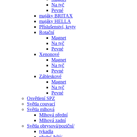
Na tyč
Pevné
majáky BRITAX
majáky HELLA
Příslušenství, kryty
Rotační
Magnet
Na tyč
Pevné
Xenonové
Magnet
Na tyč
Pevné
Zábleskové
Magnet
Na tyč
Pevné
Osvětlení SPZ
Světla couvací
Světla mlhová
Mlhová přední
Mlhová zadní
Světla obrysová/poziční/
tykadla
přední /bílé/