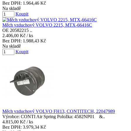
Bez DPH:
1.964,46 Kč
Na skladě
Koupit
Měch vzduchový VOLVO 2215, MTX-66416C
OE 20582215 ..
2.406,00 Kč
/ ks
Bez DPH:
1.988,43 Kč
Na skladě
Koupit
Měch vzduchový VOLVO FH13, CONTITECH, 22047989
Výrobce: CONTI Air Spring Položka: 4582NP01 &..
4.815,00 Kč
/ ks
Bez DPH:
3.979,34 Kč