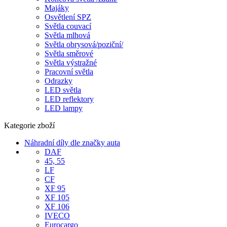
Majáky
Osvětlení SPZ
Světla couvací
Světla mlhová
Světla obrysová/poziční/
Světla směrové
Světla výstražné
Pracovní světla
Odrazky
LED světla
LED reflektory
LED lampy
Kategorie zboží
Náhradní díly dle značky auta
DAF
45, 55
LF
CF
XF 95
XF 105
XF 106
IVECO
Eurocargo