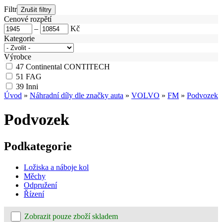
Filtr
Cenové rozpětí
–
Kč
Kategorie
Výrobce
47
Continental CONTITECH
51
FAG
39
Inni
Úvod
»
Náhradní díly dle značky auta
»
VOLVO
»
FM
»
Podvozek
Podvozek
Podkategorie
Ložiska a náboje kol
Měchy
Odpružení
Řízení
Zobrazit pouze zboží skladem