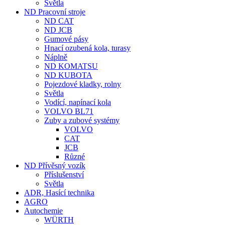
Světla
ND Pracovní stroje
ND CAT
ND JCB
Gumové pásy
Hnací ozubená kola, turasy
Náplně
ND KOMATSU
ND KUBOTA
Pojezdové kladky, rolny
Světla
Vodící, napínací kola
VOLVO BL71
Zuby a zubové systémy
VOLVO
CAT
JCB
Různé
ND Přívěsný vozík
Příslušenství
Světla
ADR, Hasící technika
AGRO
Autochemie
WÜRTH