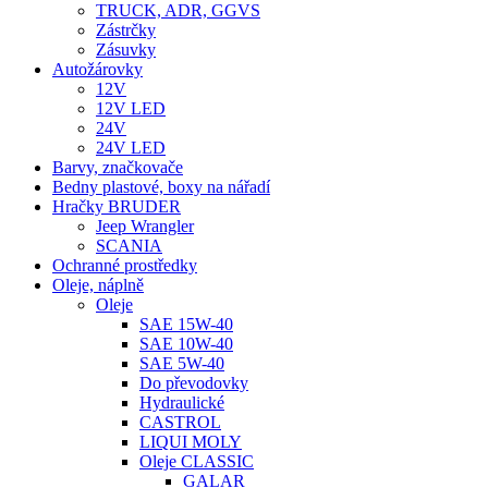
TRUCK, ADR, GGVS
Zástrčky
Zásuvky
Autožárovky
12V
12V LED
24V
24V LED
Barvy, značkovače
Bedny plastové, boxy na nářadí
Hračky BRUDER
Jeep Wrangler
SCANIA
Ochranné prostředky
Oleje, náplně
Oleje
SAE 15W-40
SAE 10W-40
SAE 5W-40
Do převodovky
Hydraulické
CASTROL
LIQUI MOLY
Oleje CLASSIC
GALAR