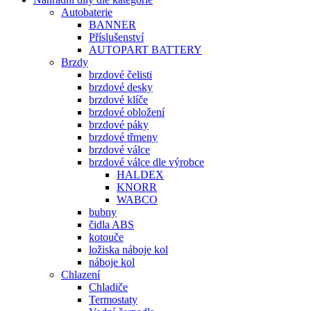
Autobaterie
BANNER
Příslušenství
AUTOPART BATTERY
Brzdy
brzdové čelisti
brzdové desky
brzdové klíče
brzdové obložení
brzdové páky
brzdové třmeny
brzdové válce
brzdové válce dle výrobce
HALDEX
KNORR
WABCO
bubny
čidla ABS
kotouče
ložiska náboje kol
náboje kol
Chlazení
Chladiče
Termostaty