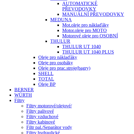
AUTOMATICKÉ
PŘEVODOVKY
MANUÁLNÍ PŘEVODOVKY
MEDUNA
Mot.oleje pro náklaďáky
Motor.oleje pro MOTO
Motorové oleje pro OSOBNÍ
THULUR
THULUR UT 1040
THULUR UT 1040 PLUS
Oleje pro náklaďáky
Oleje pro osobáky
Oleje pro prac.stroje(bagry)
SHELL
TOTAL
Oleje BP
BERNER
WÜRTH
Filtry
Filtry motorové/olejové/
Filtry palivové
Filtry vzduchové
Filtry kabinové
Filtr pal./Separátor vody
Filtry hydraulické