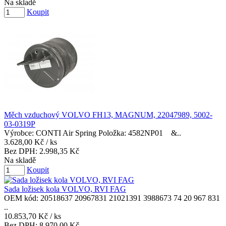
Na skladě
Koupit
Měch vzduchový VOLVO FH13, MAGNUM, 22047989, 5002-
03-0319P
Výrobce: CONTI Air Spring Položka: 4582NP01 &..
3.628,00 Kč
/ ks
Bez DPH:
2.998,35 Kč
Na skladě
Koupit
Sada ložisek kola VOLVO, RVI FAG
OEM kód: 20518637 20967831 21021391 3988673 74 20 967 831
..
10.853,70 Kč
/ ks
Bez DPH:
8.970,00 Kč