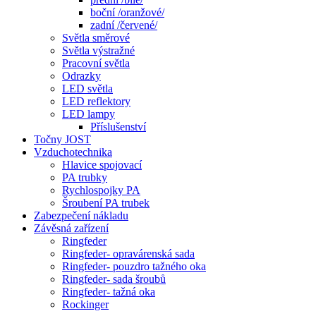
boční /oranžové/
zadní /červené/
Světla směrové
Světla výstražné
Pracovní světla
Odrazky
LED světla
LED reflektory
LED lampy
Příslušenství
Točny JOST
Vzduchotechnika
Hlavice spojovací
PA trubky
Rychlospojky PA
Šroubení PA trubek
Zabezpečení nákladu
Závěsná zařízení
Ringfeder
Ringfeder- opravárenská sada
Ringfeder- pouzdro tažného oka
Ringfeder- sada šroubů
Ringfeder- tažná oka
Rockinger