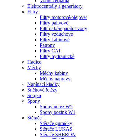
Vodní čerpadla
Elektrocentrály a generátory
Filtry
Filtry motorové/olejové/
Filtry palivové
Filtr pal./Separátor vody
Filtry vzduchové
Filtry kabinové
Patrony
Filtry CAT
Filtry hydraulické
Hadice
Měchy
Měchy kabiny
Měchy nápravy
Napínací kladky
Sněhové řetězy
Spojka
Spony
Spony nerez W5
Spony pozink W1
Stěrače
Stěrače gumičky
Stěrače LUKAS
Stěrače SHERON