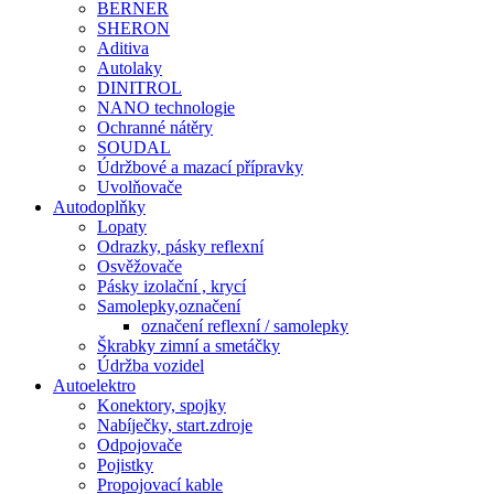
BERNER
SHERON
Aditiva
Autolaky
DINITROL
NANO technologie
Ochranné nátěry
SOUDAL
Údržbové a mazací přípravky
Uvolňovače
Autodoplňky
Lopaty
Odrazky, pásky reflexní
Osvěžovače
Pásky izolační , krycí
Samolepky,označení
označení reflexní / samolepky
Škrabky zimní a smetáčky
Údržba vozidel
Autoelektro
Konektory, spojky
Nabíječky, start.zdroje
Odpojovače
Pojistky
Propojovací kable