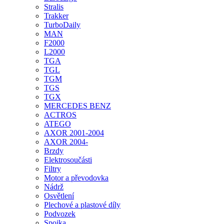
Stralis
Trakker
TurboDaily
MAN
F2000
L2000
TGA
TGL
TGM
TGS
TGX
MERCEDES BENZ
ACTROS
ATEGO
AXOR 2001-2004
AXOR 2004-
Brzdy
Elektrosoučásti
Filtry
Motor a převodovka
Nádrž
Osvětlení
Plechové a plastové díly
Podvozek
Spojka