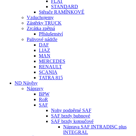
FLAT
STANDARD
Stěrače RAMÍNKOVÉ
Vzduchojemy
Zástěrky TRUCK
Zrcátka zpětná
Příslušenství
Palivové nádrže
DAF
LIAZ
MAN
MERCEDES
RENAULT
SCANIA
TATRA 815
ND Návěsy
Nápravy
BPW
RoR
SAF
Nohy podpěrné SAF
SAF brzdy bubnové
SAF brzdy kotoučové
Náprava SAF INTRADISC plus
INTEGRAL