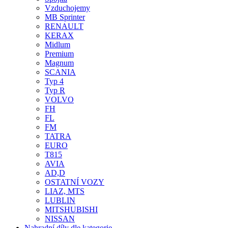
Vzduchojemy
MB Sprinter
RENAULT
KERAX
Midlum
Premium
Magnum
SCANIA
Typ 4
Typ R
VOLVO
FH
FL
FM
TATRA
EURO
T815
AVIA
AD,D
OSTATNÍ VOZY
LIAZ, MTS
LUBLIN
MITSHUBISHI
NISSAN
Nahradní díly dle kategorie