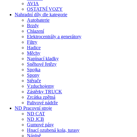
AVIA
OSTATNÍ VOZY
Nahradní díly dle kategorie
Autobaterie
Brzdy
Chlazení
Elektrocentrály a generátory
Filtry
Hadice
Měchy
Napínací kladky
Sněhové řetězy
Spojka
Spony
Stěrače
Vzduchojemy
Zástěrky TRUCK
Zrcátka zpětná
Palivové nádrže
ND Pracovní stroje
ND CAT
ND JCB
Gumové pásy
Hnací ozubená kola, turasy
Náplně