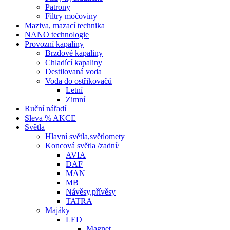
Patrony
Filtry močoviny
Maziva, mazací technika
NANO technologie
Provozní kapaliny
Brzdové kapaliny
Chladící kapaliny
Destilovaná voda
Voda do ostřikovačů
Letní
Zimní
Ruční nářadí
Sleva % AKCE
Světla
Hlavní světla,světlomety
Koncová světla /zadní/
AVIA
DAF
MAN
MB
Návěsy,přívěsy
TATRA
Majáky
LED
Magnet