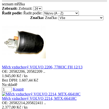
seznam
mřížka
Zobrazit:
Zobrazit:
Řadit podle:
Řadit podle:
Značka:
Značka:
Měch vzduchový VOLVO 2206, 77803C FH 12/13
OE: 20582206, 20582209 ..
1.945,00 Kč
/ ks
Bez DPH:
1.607,44 Kč
Na skladě
Koupit
Měch vzduchový VOLVO 2214, MTX-66418C
OE: 20582214,205822411 ..
2.377,00 Kč
/ ks