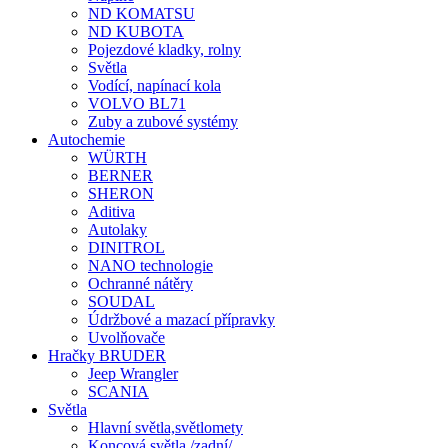
ND KOMATSU
ND KUBOTA
Pojezdové kladky, rolny
Světla
Vodící, napínací kola
VOLVO BL71
Zuby a zubové systémy
Autochemie
WÜRTH
BERNER
SHERON
Aditiva
Autolaky
DINITROL
NANO technologie
Ochranné nátěry
SOUDAL
Údržbové a mazací přípravky
Uvolňovače
Hračky BRUDER
Jeep Wrangler
SCANIA
Světla
Hlavní světla,světlomety
Koncová světla /zadní/