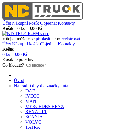
Účet
Nákupní košík
Objednat
Kontakty
Košík
-
0 ks - 0,00 Kč
Vítejte, můžete se
přihlásit
nebo
registrovat
.
Účet
Nákupní košík
Objednat
Kontakty
Košík
0 ks - 0,00 Kč
Košík je prázdný
Co hledáte?
Úvod
Náhradní díly dle značky auta
DAF
IVECO
MAN
MERCEDES BENZ
RENAULT
SCANIA
VOLVO
TATRA