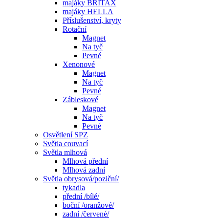
majáky BRITAX
majáky HELLA
Příslušenství, kryty
Rotační
Magnet
Na tyč
Pevné
Xenonové
Magnet
Na tyč
Pevné
Zábleskové
Magnet
Na tyč
Pevné
Osvětlení SPZ
Světla couvací
Světla mlhová
Mlhová přední
Mlhová zadní
Světla obrysová/poziční/
tykadla
přední /bílé/
boční /oranžové/
zadní /červené/