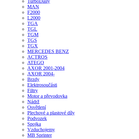
TurboDaily
MAN
F2000
L2000
TGA
TGL
TGM
TGS
TGX
MERCEDES BENZ
ACTROS
ATEGO
AXOR 2001-2004
AXOR 2004-
Brzdy
Elektrosoučásti
Filtry
Motor a převodovka
Nádrž
Osvětlení
Plechové a plastové díly
Podvozek
Spojka
Vzduchojemy
MB Sprinter