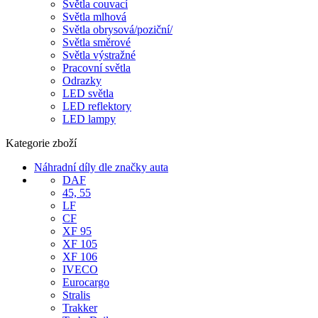
Světla couvací
Světla mlhová
Světla obrysová/poziční/
Světla směrové
Světla výstražné
Pracovní světla
Odrazky
LED světla
LED reflektory
LED lampy
Kategorie zboží
Náhradní díly dle značky auta
DAF
45, 55
LF
CF
XF 95
XF 105
XF 106
IVECO
Eurocargo
Stralis
Trakker