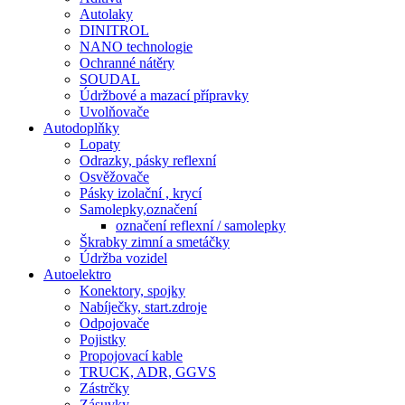
Autolaky
DINITROL
NANO technologie
Ochranné nátěry
SOUDAL
Údržbové a mazací přípravky
Uvolňovače
Autodoplňky
Lopaty
Odrazky, pásky reflexní
Osvěžovače
Pásky izolační , krycí
Samolepky,označení
označení reflexní / samolepky
Škrabky zimní a smetáčky
Údržba vozidel
Autoelektro
Konektory, spojky
Nabíječky, start.zdroje
Odpojovače
Pojistky
Propojovací kable
TRUCK, ADR, GGVS
Zástrčky
Zásuvky