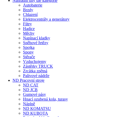
Nahradní díly dle kategorie
Autobaterie
Brzdy
Chlazení
Elektrocentrály a generátory
Filtry
Hadice
Měchy
Napínací kladky
Sněhové řetězy
Spojka
Spony
Stěrače
Vzduchojemy
Zástěrky TRUCK
Zrcátka zpětná
Palivové nádrže
ND Pracovní stroje
ND CAT
ND JCB
Gumové pásy
Hnací ozubená kola, turasy
Náplně
ND KOMATSU
ND KUBOTA