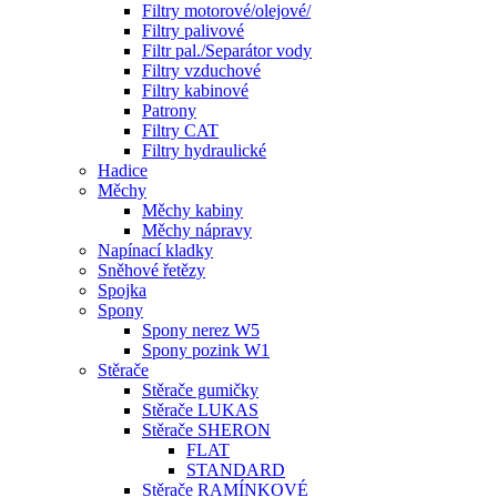
Filtry motorové/olejové/
Filtry palivové
Filtr pal./Separátor vody
Filtry vzduchové
Filtry kabinové
Patrony
Filtry CAT
Filtry hydraulické
Hadice
Měchy
Měchy kabiny
Měchy nápravy
Napínací kladky
Sněhové řetězy
Spojka
Spony
Spony nerez W5
Spony pozink W1
Stěrače
Stěrače gumičky
Stěrače LUKAS
Stěrače SHERON
FLAT
STANDARD
Stěrače RAMÍNKOVÉ