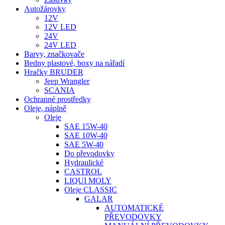
Autožárovky
12V
12V LED
24V
24V LED
Barvy, značkovače
Bedny plastové, boxy na nářadí
Hračky BRUDER
Jeep Wrangler
SCANIA
Ochranné prostředky
Oleje, náplně
Oleje
SAE 15W-40
SAE 10W-40
SAE 5W-40
Do převodovky
Hydraulické
CASTROL
LIQUI MOLY
Oleje CLASSIC
GALAR
AUTOMATICKÉ
PŘEVODOVKY