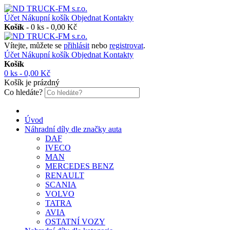
Účet
Nákupní košík
Objednat
Kontakty
Košík
-
0 ks - 0,00 Kč
Vítejte, můžete se
přihlásit
nebo
registrovat
.
Účet
Nákupní košík
Objednat
Kontakty
Košík
0 ks - 0,00 Kč
Košík je prázdný
Co hledáte?
Úvod
Náhradní díly dle značky auta
DAF
IVECO
MAN
MERCEDES BENZ
RENAULT
SCANIA
VOLVO
TATRA
AVIA
OSTATNÍ VOZY