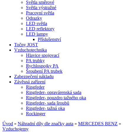
Světla směrové
Světla výstražné
Pracovní světla
Odrazky
LED světla
LED reflektory
LED lampy
Příslušenství
Točny JOST
Vzduchotechnika
Hlavice spojovací
PA trubky
Rychlospojky PA
Šroubení PA trubek
Zabezpečení nákladu
Závěsná zařízení
Ringfeder
Ringfeder- opravárenská sada
Ringfeder- pouzdro tažného oka
Ringfeder- sada šroubů
Ringfeder- tažná oka
Rockinger
Úvod
»
Náhradní díly dle značky auta
»
MERCEDES BENZ
»
Vzduchojemy