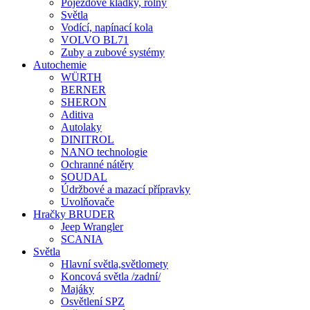
Pojezdové kladky, rolny
Světla
Vodící, napínací kola
VOLVO BL71
Zuby a zubové systémy
Autochemie
WÜRTH
BERNER
SHERON
Aditiva
Autolaky
DINITROL
NANO technologie
Ochranné nátěry
SOUDAL
Údržbové a mazací přípravky
Uvolňovače
Hračky BRUDER
Jeep Wrangler
SCANIA
Světla
Hlavní světla,světlomety
Koncová světla /zadní/
Majáky
Osvětlení SPZ