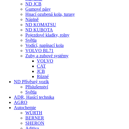
ND JCB
Gumové pásy
Hnací ozubená kola, turasy
Náplně
ND KOMATSU
ND KUBOTA
Pojezdové kladky, rolny
Světla
Vodící, napínací kola
VOLVO BL71
Zuby a zubové systémy
VOLVO
CAT
JCB
Různé
ND Přívěsný vozík
Příslušenství
Světla
ADR, Hasící technika
AGRO
Autochemie
WÜRTH
BERNER
SHERON
Aditiva