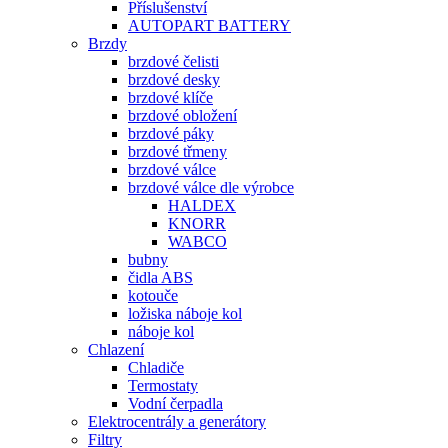
Příslušenství
AUTOPART BATTERY
Brzdy
brzdové čelisti
brzdové desky
brzdové klíče
brzdové obložení
brzdové páky
brzdové třmeny
brzdové válce
brzdové válce dle výrobce
HALDEX
KNORR
WABCO
bubny
čidla ABS
kotouče
ložiska náboje kol
náboje kol
Chlazení
Chladiče
Termostaty
Vodní čerpadla
Elektrocentrály a generátory
Filtry