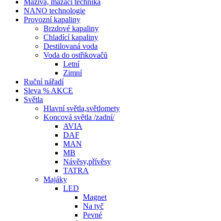
Maziva, mazací technika
NANO technologie
Provozní kapaliny
Brzdové kapaliny
Chladící kapaliny
Destilovaná voda
Voda do ostřikovačů
Letní
Zimní
Ruční nářadí
Sleva % AKCE
Světla
Hlavní světla,světlomety
Koncová světla /zadní/
AVIA
DAF
MAN
MB
Návěsy,přívěsy
TATRA
Majáky
LED
Magnet
Na tyč
Pevné