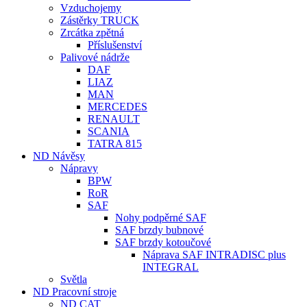
Vzduchojemy
Zástěrky TRUCK
Zrcátka zpětná
Příslušenství
Palivové nádrže
DAF
LIAZ
MAN
MERCEDES
RENAULT
SCANIA
TATRA 815
ND Návěsy
Nápravy
BPW
RoR
SAF
Nohy podpěrné SAF
SAF brzdy bubnové
SAF brzdy kotoučové
Náprava SAF INTRADISC plus
INTEGRAL
Světla
ND Pracovní stroje
ND CAT