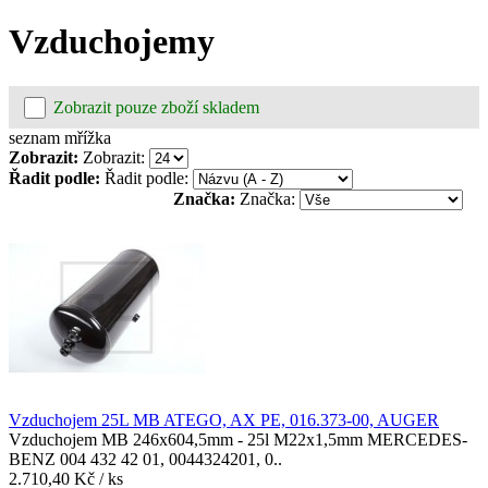
Vzduchojemy
Zobrazit pouze zboží skladem
seznam
mřížka
Zobrazit:
Zobrazit:
Řadit podle:
Řadit podle:
Značka:
Značka:
Vzduchojem 25L MB ATEGO, AX PE, 016.373-00, AUGER
Vzduchojem MB 246x604,5mm - 25l M22x1,5mm MERCEDES-
BENZ 004 432 42 01, 0044324201, 0..
2.710,40 Kč
/ ks