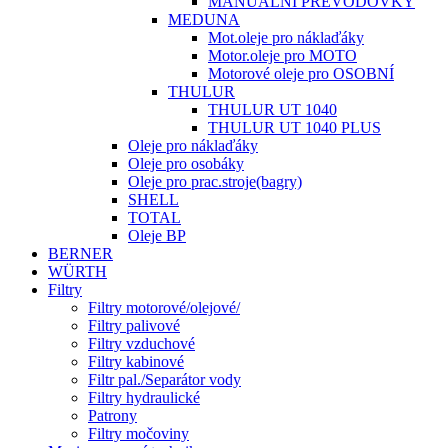
MANUÁLNÍ PŘEVODOVKY
MEDUNA
Mot.oleje pro náklaďáky
Motor.oleje pro MOTO
Motorové oleje pro OSOBNÍ
THULUR
THULUR UT 1040
THULUR UT 1040 PLUS
Oleje pro náklaďáky
Oleje pro osobáky
Oleje pro prac.stroje(bagry)
SHELL
TOTAL
Oleje BP
BERNER
WÜRTH
Filtry
Filtry motorové/olejové/
Filtry palivové
Filtry vzduchové
Filtry kabinové
Filtr pal./Separátor vody
Filtry hydraulické
Patrony
Filtry močoviny