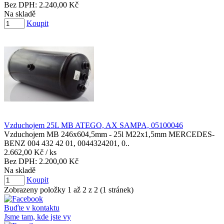
Bez DPH:
2.240,00 Kč
Na skladě
Koupit
Vzduchojem 25L MB ATEGO, AX SAMPA, 05100046
Vzduchojem MB 246x604,5mm - 25l M22x1,5mm MERCEDES-
BENZ 004 432 42 01, 0044324201, 0..
2.662,00 Kč
/ ks
Bez DPH:
2.200,00 Kč
Na skladě
Koupit
Zobrazeny položky 1 až 2 z 2 (1 stránek)
Buďte v kontaktu
Jsme tam, kde jste vy