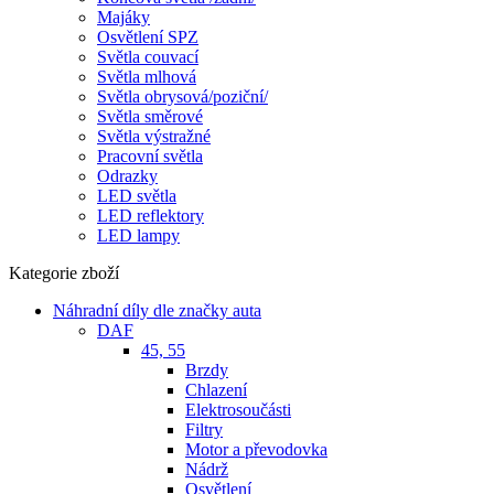
Majáky
Osvětlení SPZ
Světla couvací
Světla mlhová
Světla obrysová/poziční/
Světla směrové
Světla výstražné
Pracovní světla
Odrazky
LED světla
LED reflektory
LED lampy
Kategorie zboží
Náhradní díly dle značky auta
DAF
45, 55
Brzdy
Chlazení
Elektrosoučásti
Filtry
Motor a převodovka
Nádrž
Osvětlení