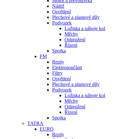
Motor a převodovka
Nádrž
Osvětlení
Plechové a plastové díly
Podvozek
Ložiska a náboje kol
Měchy
Odpružení
Řízení
Spojka
FM
Brzdy
Elektrosoučásti
Filtry
Osvětlení
Plechové a plastové díly
Podvozek
Ložiska a náboje kol
Měchy
Odpružení
Řízení
Spojka
TATRA
EURO
Brzdy