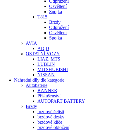
Odpružení
Osvětlení
Spojka
T815
Brzdy
Odpružení
Osvětlení
Spojka
AVIA
AD,D
OSTATNÍ VOZY
LIAZ, MTS
LUBLIN
MITSHUBISHI
NISSAN
Nahradní díly dle kategorie
Autobaterie
BANNER
Příslušenství
AUTOPART BATTERY
Brzdy
brzdové čelisti
brzdové desky
brzdové klíče
brzdové obložení