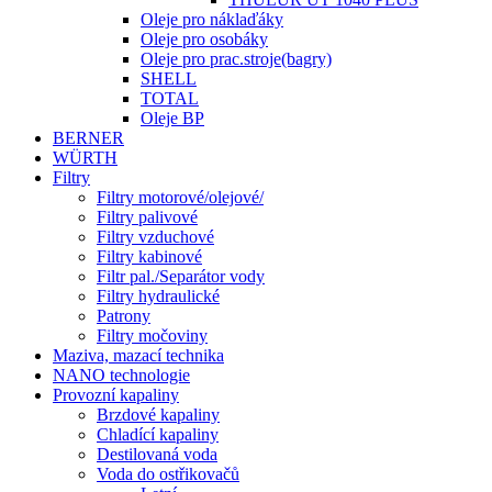
Oleje pro náklaďáky
Oleje pro osobáky
Oleje pro prac.stroje(bagry)
SHELL
TOTAL
Oleje BP
BERNER
WÜRTH
Filtry
Filtry motorové/olejové/
Filtry palivové
Filtry vzduchové
Filtry kabinové
Filtr pal./Separátor vody
Filtry hydraulické
Patrony
Filtry močoviny
Maziva, mazací technika
NANO technologie
Provozní kapaliny
Brzdové kapaliny
Chladící kapaliny
Destilovaná voda
Voda do ostřikovačů