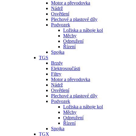
Motor a převodovka
Nádrž
Osvětlení
Plechové a plastové díly
Podvozek
Ložiska a náboje kol
Měchy
Odpružení
Řízení
Spojka
TGS
Brzdy
Elektrosoučásti
Filtry
Motor a převodovka
Nádrž
Osvětlení
Plechové a plastové díly
Podvozek
Ložiska a náboje kol
Měchy
Odpružení
Řízení
Spojka
TGX