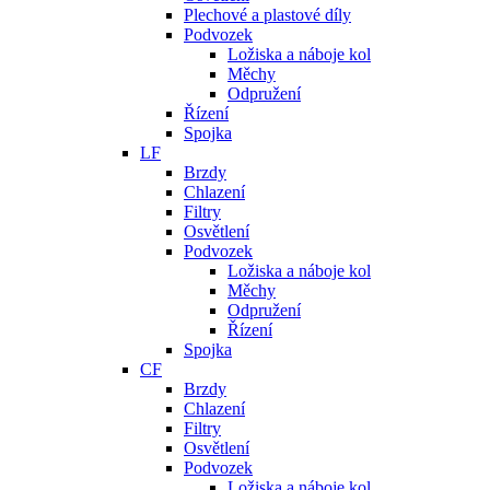
Plechové a plastové díly
Podvozek
Ložiska a náboje kol
Měchy
Odpružení
Řízení
Spojka
LF
Brzdy
Chlazení
Filtry
Osvětlení
Podvozek
Ložiska a náboje kol
Měchy
Odpružení
Řízení
Spojka
CF
Brzdy
Chlazení
Filtry
Osvětlení
Podvozek
Ložiska a náboje kol