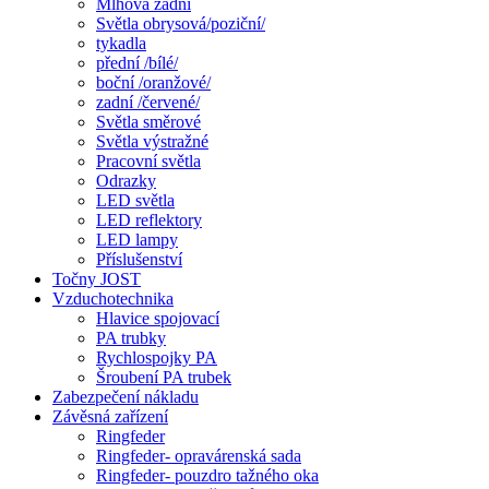
Mlhová zadní
Světla obrysová/poziční/
tykadla
přední /bílé/
boční /oranžové/
zadní /červené/
Světla směrové
Světla výstražné
Pracovní světla
Odrazky
LED světla
LED reflektory
LED lampy
Příslušenství
Točny JOST
Vzduchotechnika
Hlavice spojovací
PA trubky
Rychlospojky PA
Šroubení PA trubek
Zabezpečení nákladu
Závěsná zařízení
Ringfeder
Ringfeder- opravárenská sada
Ringfeder- pouzdro tažného oka