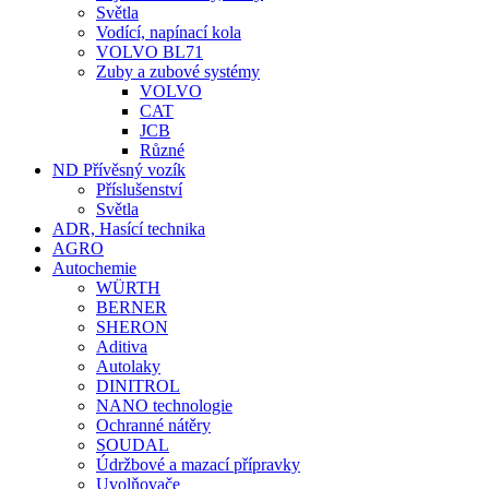
Světla
Vodící, napínací kola
VOLVO BL71
Zuby a zubové systémy
VOLVO
CAT
JCB
Různé
ND Přívěsný vozík
Příslušenství
Světla
ADR, Hasící technika
AGRO
Autochemie
WÜRTH
BERNER
SHERON
Aditiva
Autolaky
DINITROL
NANO technologie
Ochranné nátěry
SOUDAL
Údržbové a mazací přípravky
Uvolňovače