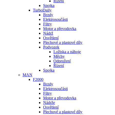
Řízení
Spojka
TurboDaily
Brzdy
Elektrosoučásti
Filtry
Motor a převodovka
Nádrž
Osvětlení
Plechové a plastové díly
Podvozek
Ložiska a náboje
Měchy
Odpružení
Řízení
Spojka
MAN
F2000
Brzdy
Elektrosoučásti
Filtry
Motor a převodovka
Nádrže
Osvětlení
Plechové a plastové díly