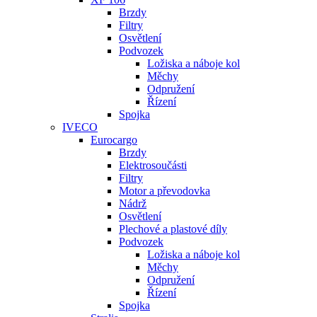
Brzdy
Filtry
Osvětlení
Podvozek
Ložiska a náboje kol
Měchy
Odpružení
Řízení
Spojka
IVECO
Eurocargo
Brzdy
Elektrosoučásti
Filtry
Motor a převodovka
Nádrž
Osvětlení
Plechové a plastové díly
Podvozek
Ložiska a náboje kol
Měchy
Odpružení
Řízení
Spojka