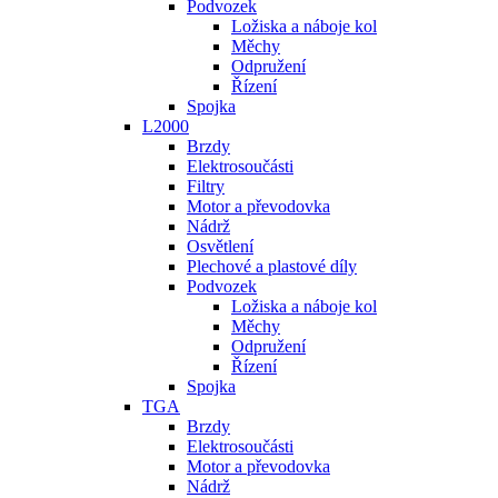
Podvozek
Ložiska a náboje kol
Měchy
Odpružení
Řízení
Spojka
L2000
Brzdy
Elektrosoučásti
Filtry
Motor a převodovka
Nádrž
Osvětlení
Plechové a plastové díly
Podvozek
Ložiska a náboje kol
Měchy
Odpružení
Řízení
Spojka
TGA
Brzdy
Elektrosoučásti
Motor a převodovka
Nádrž