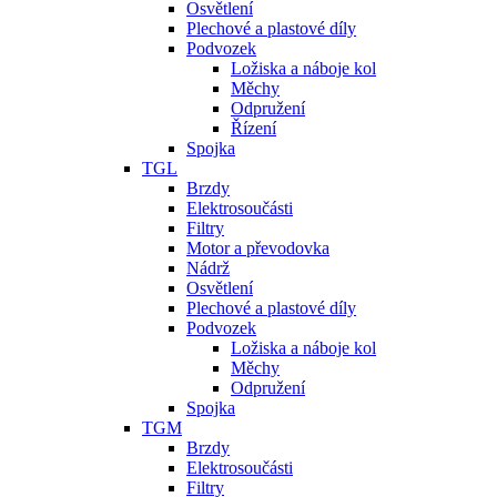
Osvětlení
Plechové a plastové díly
Podvozek
Ložiska a náboje kol
Měchy
Odpružení
Řízení
Spojka
TGL
Brzdy
Elektrosoučásti
Filtry
Motor a převodovka
Nádrž
Osvětlení
Plechové a plastové díly
Podvozek
Ložiska a náboje kol
Měchy
Odpružení
Spojka
TGM
Brzdy
Elektrosoučásti
Filtry