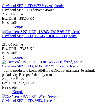
Osvětlení SPZ, LED W72 červené, boule
Osvětlení SPZ LED červené /boule/ ..
239,58 Kč
/ ks
Bez DPH:
198,00 Kč
Na skladě
Koupit
Osvětlení SPZ, LED, 12/24V, DOB26LED, černé
..
210,00 Kč
/ ks
Bez DPH:
173,55 Kč
Na skladě
Koupit
Osvětlení SPZ, LED, ADR, W72/408, černé, boule
Tento produkt je kompatibilní s ADR. To znamená, že splňuje
požadavky Evropské dohody o me..
256,52 Kč
/ ks
Bez DPH:
212,00 Kč
Na skladě
Koupit
Osvětlení SPZ, LED, W53, červené
..