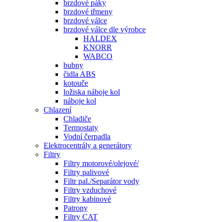
brzdové páky
brzdové třmeny
brzdové válce
brzdové válce dle výrobce
HALDEX
KNORR
WABCO
bubny
čidla ABS
kotouče
ložiska náboje kol
náboje kol
Chlazení
Chladiče
Termostaty
Vodní čerpadla
Elektrocentrály a generátory
Filtry
Filtry motorové/olejové/
Filtry palivové
Filtr pal./Separátor vody
Filtry vzduchové
Filtry kabinové
Patrony
Filtry CAT