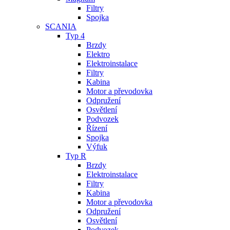
Filtry
Spojka
SCANIA
Typ 4
Brzdy
Elektro
Elektroinstalace
Filtry
Kabina
Motor a převodovka
Odpružení
Osvětlení
Podvozek
Řízení
Spojka
Výfuk
Typ R
Brzdy
Elektroinstalace
Filtry
Kabina
Motor a převodovka
Odpružení
Osvětlení
Podvozek