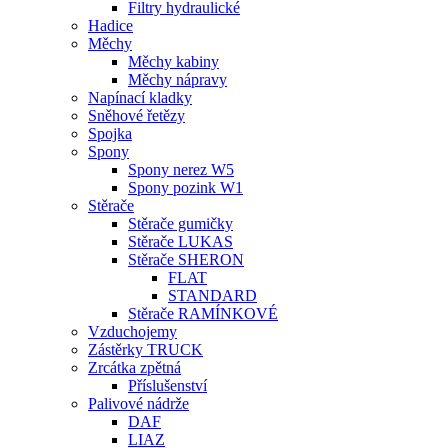
Filtry hydraulické
Hadice
Měchy
Měchy kabiny
Měchy nápravy
Napínací kladky
Sněhové řetězy
Spojka
Spony
Spony nerez W5
Spony pozink W1
Stěrače
Stěrače gumičky
Stěrače LUKAS
Stěrače SHERON
FLAT
STANDARD
Stěrače RAMÍNKOVÉ
Vzduchojemy
Zástěrky TRUCK
Zrcátka zpětná
Příslušenství
Palivové nádrže
DAF
LIAZ