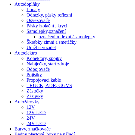
Autodoplňky
Lopaty
Odrazky, pásky reflexní
Osvěžovače
Pásky izolační , krycí
Samolepky,označení
označení reflexní / samolepky
Škrabky zimní a smetáčky
Údržba vozidel
Autoelektro
Konektory, spojky
Nabíječky, start.zdroje
Odpojovače
Pojistky
Propojovací kable
TRUCK, ADR, GGVS
Zástrčky
Zásuvky
Autožárovky
12V
12V LED
24V
24V LED
Barvy, značkovače
Bedny plastové, boxy na nářadí