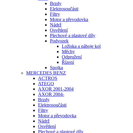
Brzdy
Elektrosoučásti
Filtry
Motor a převodovka
Nádrž
Osvětlení
Plechové a plastové díly
Podvozek
Ložiska a náboje kol
Měchy
Odpružení
Řízení
Spojka
MERCEDES BENZ
ACTROS
ATEGO
AXOR 2001-2004
AXOR 2004-
Brzdy
Elektrosoučásti
Filtry
Motor a převodovka
Nádrž
Osvětlení
Plechové a plastové díly