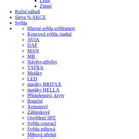
Letní
Zimní
Ruční nářadí
Sleva % AKCE
Světla
Hlavní světla,světlomety
Koncová světla /zadní/
AVIA
DAF
MAN
MB
Návěsy,přívěsy
TATRA
Majáky
LED
majáky BRITAX
majáky HELLA
Příslušenství, kryty
Rotační
Xenonové
Zábleskové
Osvětlení SPZ
Světla couvací
Světla mlhová
Mlhová přední