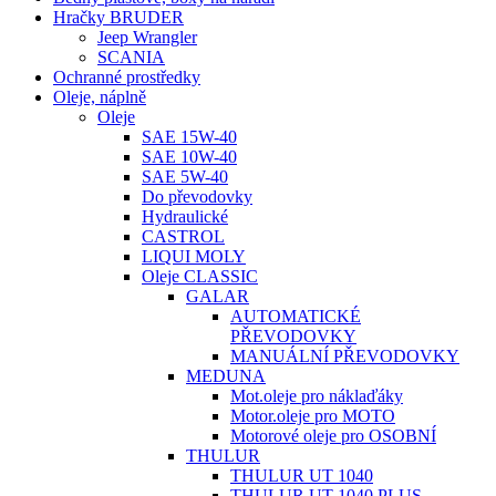
Hračky BRUDER
Jeep Wrangler
SCANIA
Ochranné prostředky
Oleje, náplně
Oleje
SAE 15W-40
SAE 10W-40
SAE 5W-40
Do převodovky
Hydraulické
CASTROL
LIQUI MOLY
Oleje CLASSIC
GALAR
AUTOMATICKÉ
PŘEVODOVKY
MANUÁLNÍ PŘEVODOVKY
MEDUNA
Mot.oleje pro náklaďáky
Motor.oleje pro MOTO
Motorové oleje pro OSOBNÍ
THULUR
THULUR UT 1040
THULUR UT 1040 PLUS