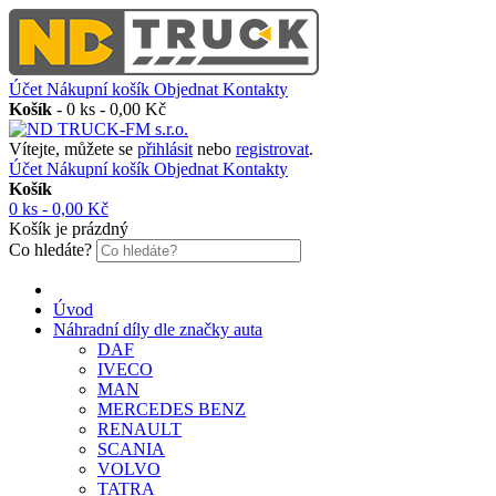
Účet
Nákupní košík
Objednat
Kontakty
Košík
-
0 ks - 0,00 Kč
Vítejte, můžete se
přihlásit
nebo
registrovat
.
Účet
Nákupní košík
Objednat
Kontakty
Košík
0 ks - 0,00 Kč
Košík je prázdný
Co hledáte?
Úvod
Náhradní díly dle značky auta
DAF
IVECO
MAN
MERCEDES BENZ
RENAULT
SCANIA
VOLVO
TATRA