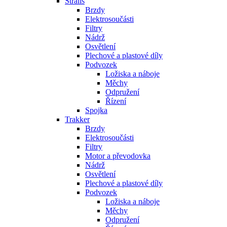
Stralis
Brzdy
Elektrosoučásti
Filtry
Nádrž
Osvětlení
Plechové a plastové díly
Podvozek
Ložiska a náboje
Měchy
Odpružení
Řízení
Spojka
Trakker
Brzdy
Elektrosoučásti
Filtry
Motor a převodovka
Nádrž
Osvětlení
Plechové a plastové díly
Podvozek
Ložiska a náboje
Měchy
Odpružení