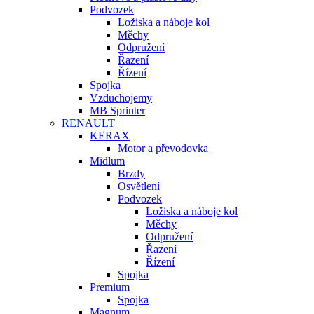
Podvozek
Ložiska a náboje kol
Měchy
Odpružení
Řazení
Řízení
Spojka
Vzduchojemy
MB Sprinter
RENAULT
KERAX
Motor a převodovka
Midlum
Brzdy
Osvětlení
Podvozek
Ložiska a náboje kol
Měchy
Odpružení
Řazení
Řízení
Spojka
Premium
Spojka
Magnum