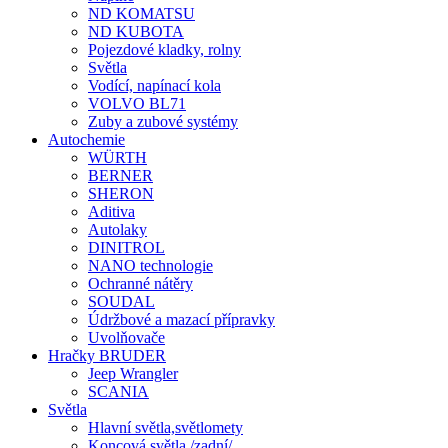
ND KOMATSU
ND KUBOTA
Pojezdové kladky, rolny
Světla
Vodící, napínací kola
VOLVO BL71
Zuby a zubové systémy
Autochemie
WÜRTH
BERNER
SHERON
Aditiva
Autolaky
DINITROL
NANO technologie
Ochranné nátěry
SOUDAL
Údržbové a mazací přípravky
Uvolňovače
Hračky BRUDER
Jeep Wrangler
SCANIA
Světla
Hlavní světla,světlomety
Koncová světla /zadní/