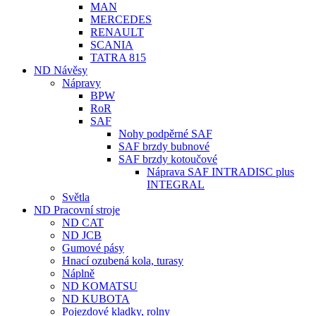
MAN
MERCEDES
RENAULT
SCANIA
TATRA 815
ND Návěsy
Nápravy
BPW
RoR
SAF
Nohy podpěrné SAF
SAF brzdy bubnové
SAF brzdy kotoučové
Náprava SAF INTRADISC plus
INTEGRAL
Světla
ND Pracovní stroje
ND CAT
ND JCB
Gumové pásy
Hnací ozubená kola, turasy
Náplně
ND KOMATSU
ND KUBOTA
Pojezdové kladky, rolny