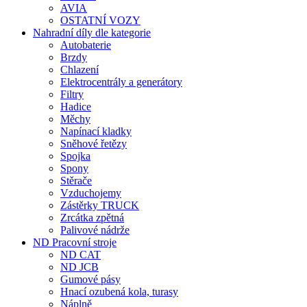
AVIA
OSTATNÍ VOZY
Nahradní díly dle kategorie
Autobaterie
Brzdy
Chlazení
Elektrocentrály a generátory
Filtry
Hadice
Měchy
Napínací kladky
Sněhové řetězy
Spojka
Spony
Stěrače
Vzduchojemy
Zástěrky TRUCK
Zrcátka zpětná
Palivové nádrže
ND Pracovní stroje
ND CAT
ND JCB
Gumové pásy
Hnací ozubená kola, turasy
Náplně