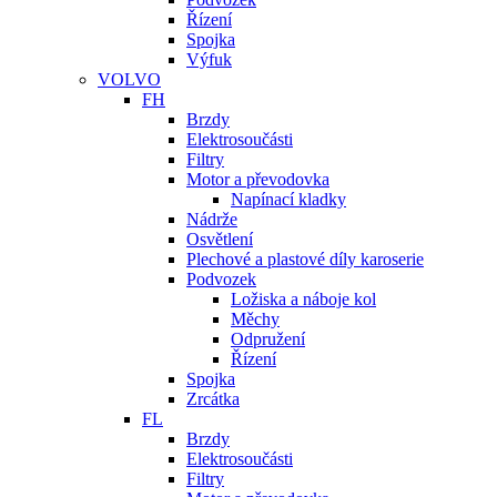
Řízení
Spojka
Výfuk
VOLVO
FH
Brzdy
Elektrosoučásti
Filtry
Motor a převodovka
Napínací kladky
Nádrže
Osvětlení
Plechové a plastové díly karoserie
Podvozek
Ložiska a náboje kol
Měchy
Odpružení
Řízení
Spojka
Zrcátka
FL
Brzdy
Elektrosoučásti
Filtry