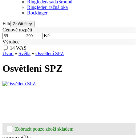
Ringfeder- sada šroubů
Ringfeder- tažná oka
Rockinger
Filtr
Cenové rozpětí
–
Kč
Výrobce
14
WAS
Úvod
»
Světla
»
Osvětlení SPZ
Osvětlení SPZ
Zobrazit pouze zboží skladem
seznam
mřížka