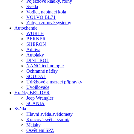
Pojezdové kladky, rolny
Světla
Vodící, napínací kola
VOLVO BL71
Zuby a zubové systémy
Autochemie
WÜRTH
BERNER
SHERON
Aditiva
Autolaky
DINITROL
NANO technologie
Ochranné nátěry
SOUDAL
Údržbové a mazací přípravky
Uvolňovače
Hračky BRUDER
Jeep Wrangler
SCANIA
Světla
Hlavní světla,světlomety
Koncová světla /zadní/
Majáky
Osvětlení SPZ