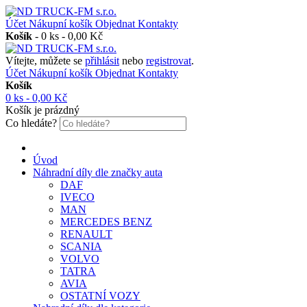
Účet
Nákupní košík
Objednat
Kontakty
Košík
-
0 ks - 0,00 Kč
Vítejte, můžete se
přihlásit
nebo
registrovat
.
Účet
Nákupní košík
Objednat
Kontakty
Košík
0 ks - 0,00 Kč
Košík je prázdný
Co hledáte?
Úvod
Náhradní díly dle značky auta
DAF
IVECO
MAN
MERCEDES BENZ
RENAULT
SCANIA
VOLVO
TATRA
AVIA
OSTATNÍ VOZY