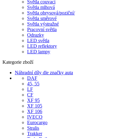
Světla couvací
Světla mlhová
Světla obrysová/poziční/
Světla směrové
Světla výstražné
Pracovní světla
Odrazky
LED světla
LED reflektory
LED lampy
Kategorie zboží
Náhradní díly dle značky auta
DAF
45, 55
LF
CF
XF 95
XF 105
XF 106
IVECO
Eurocargo
Stralis
Trakker