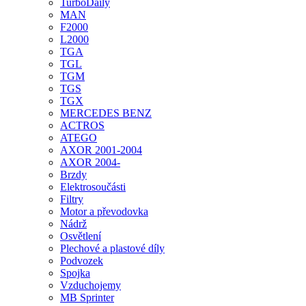
TurboDaily
MAN
F2000
L2000
TGA
TGL
TGM
TGS
TGX
MERCEDES BENZ
ACTROS
ATEGO
AXOR 2001-2004
AXOR 2004-
Brzdy
Elektrosoučásti
Filtry
Motor a převodovka
Nádrž
Osvětlení
Plechové a plastové díly
Podvozek
Spojka
Vzduchojemy
MB Sprinter