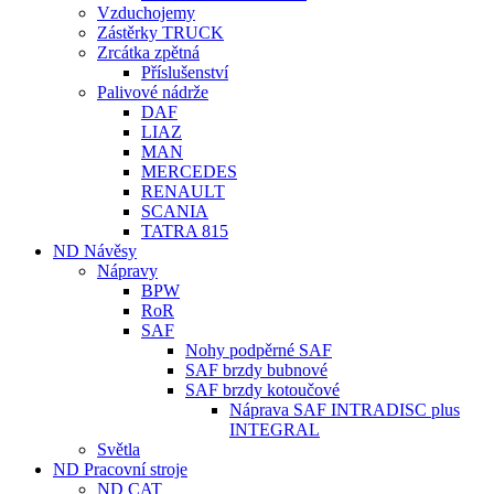
Vzduchojemy
Zástěrky TRUCK
Zrcátka zpětná
Příslušenství
Palivové nádrže
DAF
LIAZ
MAN
MERCEDES
RENAULT
SCANIA
TATRA 815
ND Návěsy
Nápravy
BPW
RoR
SAF
Nohy podpěrné SAF
SAF brzdy bubnové
SAF brzdy kotoučové
Náprava SAF INTRADISC plus
INTEGRAL
Světla
ND Pracovní stroje
ND CAT