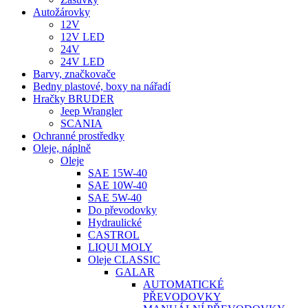
Autožárovky
12V
12V LED
24V
24V LED
Barvy, značkovače
Bedny plastové, boxy na nářadí
Hračky BRUDER
Jeep Wrangler
SCANIA
Ochranné prostředky
Oleje, náplně
Oleje
SAE 15W-40
SAE 10W-40
SAE 5W-40
Do převodovky
Hydraulické
CASTROL
LIQUI MOLY
Oleje CLASSIC
GALAR
AUTOMATICKÉ
PŘEVODOVKY