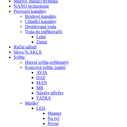
Maziva, mazací technika
NANO technologie
Provozní kapaliny
Brzdové kapaliny
Chladící kapaliny
Destilovaná voda
Voda do ostřikovačů
Letní
Zimní
Ruční nářadí
Sleva % AKCE
Světla
Hlavní světla,světlomety
Koncová světla /zadní/
AVIA
DAF
MAN
MB
Návěsy,přívěsy
TATRA
Majáky
LED
Magnet
Na tyč
Pevné