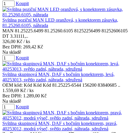
Koupit
Svítilna poziční MAN LED oranžová, s konektorem zásuvka,
81.25260.6105, náhrada
MAN 81.25225.6499 81.25260.6105 81252256499 81252606105
DT 3.31111,..
326,00 Kč
/ ks
Bez DPH:
269,42 Kč
Na skladě
Koupit
Svítilna skupinová MAN, DAF s bočním konektorem, levá,
40253013, světlo zadní, náhrada, sdružená
OEM kód: Kód Kód Kód 81.25225-6544 156200 83840685 ..
1.559,69 Kč
/ ks
Bez DPH:
1.289,00 Kč
Na skladě
Koupit
Svítilna skupinová MAN, DAF s bočním konektorem, pravá,
40253012, modrá výseč, světlo zadní, náhrada, sdružená