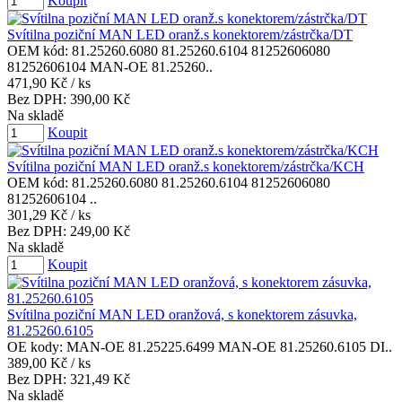
Koupit
Svítilna poziční MAN LED oranž.s konektorem/zástrčka/DT
OEM kód: 81.25260.6080 81.25260.6104 81252606080
81252606104 MAN-OE 81.25260..
471,90 Kč
/ ks
Bez DPH:
390,00 Kč
Na skladě
Koupit
Svítilna poziční MAN LED oranž.s konektorem/zástrčka/KCH
OEM kód: 81.25260.6080 81.25260.6104 81252606080
81252606104 ..
301,29 Kč
/ ks
Bez DPH:
249,00 Kč
Na skladě
Koupit
Svítilna poziční MAN LED oranžová, s konektorem zásuvka,
81.25260.6105
OE kody: MAN-OE 81.25225.6499 MAN-OE 81.25260.6105 DI..
389,00 Kč
/ ks
Bez DPH:
321,49 Kč
Na skladě