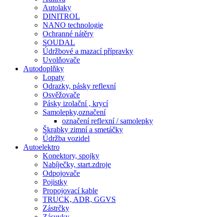
Autolaky
DINITROL
NANO technologie
Ochranné nátěry
SOUDAL
Údržbové a mazací přípravky
Uvolňovače
Autodoplňky
Lopaty
Odrazky, pásky reflexní
Osvěžovače
Pásky izolační , krycí
Samolepky,označení
označení reflexní / samolepky
Škrabky zimní a smetáčky
Údržba vozidel
Autoelektro
Konektory, spojky
Nabíječky, start.zdroje
Odpojovače
Pojistky
Propojovací kable
TRUCK, ADR, GGVS
Zástrčky
Zásuvky