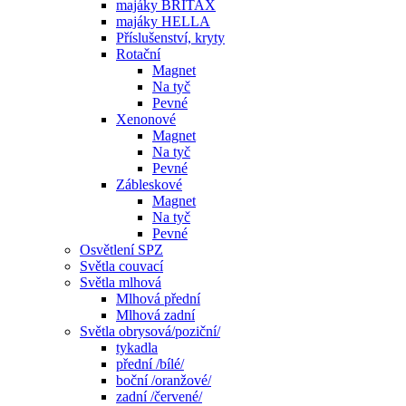
majáky BRITAX
majáky HELLA
Příslušenství, kryty
Rotační
Magnet
Na tyč
Pevné
Xenonové
Magnet
Na tyč
Pevné
Zábleskové
Magnet
Na tyč
Pevné
Osvětlení SPZ
Světla couvací
Světla mlhová
Mlhová přední
Mlhová zadní
Světla obrysová/poziční/
tykadla
přední /bílé/
boční /oranžové/
zadní /červené/