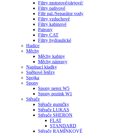
Filtry motorové/olejové/
Filtry palivové
Filtr pal./Separátor vody
Filtry vzduchové
Filtry kabinové
Patrony
Filtry CAT
Filtry hydraulické
Hadice
Měchy
Měchy kabiny
Měchy nápravy
Napínací kladky
Sněhové řetězy
Spojka
Spony
Spony nerez W5
Spony pozink W1
Stěrače
Stěrače gumičky
Stěrače LUKAS
Stěrače SHERON
FLAT
STANDARD
Stěrače RAMÍNKOVÉ