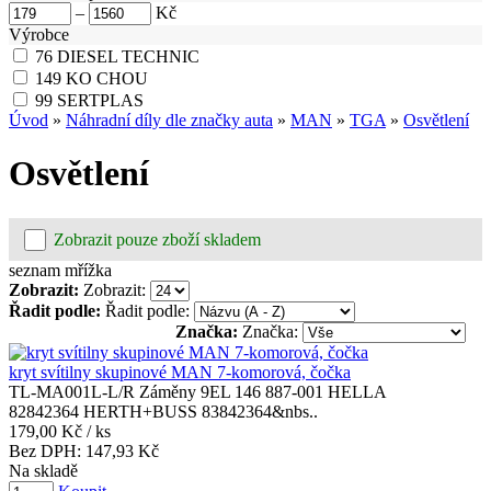
–
Kč
Výrobce
76
DIESEL TECHNIC
149
KO CHOU
99
SERTPLAS
Úvod
»
Náhradní díly dle značky auta
»
MAN
»
TGA
»
Osvětlení
Osvětlení
Zobrazit pouze zboží skladem
seznam
mřížka
Zobrazit:
Zobrazit:
Řadit podle:
Řadit podle:
Značka:
Značka:
kryt svítilny skupinové MAN 7-komorová, čočka
TL-MA001L-L/R Záměny 9EL 146 887-001 HELLA
82842364 HERTH+BUSS 83842364&nbs..
179,00 Kč
/ ks
Bez DPH:
147,93 Kč
Na skladě