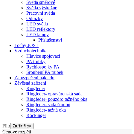
Světla směrové
Světla výstražné
Pracovní světla
Odrazky
LED světla
LED reflektory
LED lampy
Příslušenství
Točny JOST
Vzduchotechnika
Hlavice spojovací
PA trubky
Rychlospojky PA
Šroubení PA trubek
Zabezpečení nákladu
Závěsná zařízení
Ringfeder
Ringfeder- opravárenská sada
Ringfeder- pouzdro tažného oka
Ringfeder- sada šroubů
Ringfeder- tažná oka
Rockinger
Filtr
Cenové rozpětí