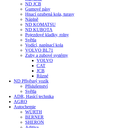
ND JCB
Gumové pásy
Hnací ozubená kola, turasy
Náplně
ND KOMATSU
ND KUBOTA
Pojezdové kladky, rolny
Světla
Vodící, napínací kola
VOLVO BL71
Zuby a zubové systémy
VOLVO
CAT
JCB
Různé
ND Přívěsný vozík
Příslušenství
Světla
ADR, Hasící technika
AGRO
Autochemie
WÜRTH
BERNER
SHERON
Aditiva