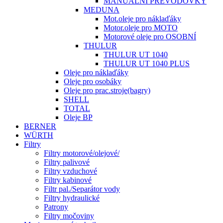
MANUÁLNÍ PŘEVODOVKY
MEDUNA
Mot.oleje pro náklaďáky
Motor.oleje pro MOTO
Motorové oleje pro OSOBNÍ
THULUR
THULUR UT 1040
THULUR UT 1040 PLUS
Oleje pro náklaďáky
Oleje pro osobáky
Oleje pro prac.stroje(bagry)
SHELL
TOTAL
Oleje BP
BERNER
WÜRTH
Filtry
Filtry motorové/olejové/
Filtry palivové
Filtry vzduchové
Filtry kabinové
Filtr pal./Separátor vody
Filtry hydraulické
Patrony
Filtry močoviny