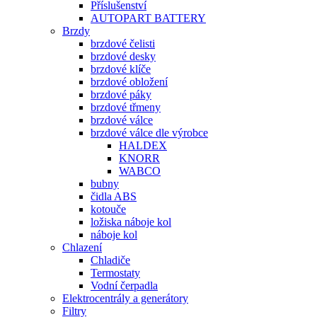
Příslušenství
AUTOPART BATTERY
Brzdy
brzdové čelisti
brzdové desky
brzdové klíče
brzdové obložení
brzdové páky
brzdové třmeny
brzdové válce
brzdové válce dle výrobce
HALDEX
KNORR
WABCO
bubny
čidla ABS
kotouče
ložiska náboje kol
náboje kol
Chlazení
Chladiče
Termostaty
Vodní čerpadla
Elektrocentrály a generátory
Filtry