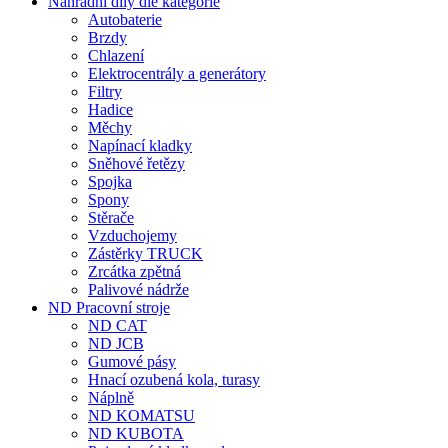
Nahradní díly dle kategorie
Autobaterie
Brzdy
Chlazení
Elektrocentrály a generátory
Filtry
Hadice
Měchy
Napínací kladky
Sněhové řetězy
Spojka
Spony
Stěrače
Vzduchojemy
Zástěrky TRUCK
Zrcátka zpětná
Palivové nádrže
ND Pracovní stroje
ND CAT
ND JCB
Gumové pásy
Hnací ozubená kola, turasy
Náplně
ND KOMATSU
ND KUBOTA