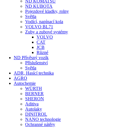
ND KOMATSU
ND KUBOTA
Pojezdové kladky, rolny
Světla
Vodící, napínací kola
VOLVO BL71
Zuby a zubové systémy
VOLVO
CAT
JCB
Různé
ND Přívěsný vozík
Příslušenství
Světla
ADR, Hasící technika
AGRO
Autochemie
WÜRTH
BERNER
SHERON
Aditiva
Autolaky
DINITROL
NANO technologie
Ochranné nátěry