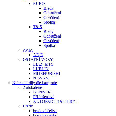
EURO
Brzdy
Odpružení
Osvětlení
Spojka
T815
Brzdy
Odpružení
Osvětlení
Spojka
AVIA
AD,D
OSTATNÍ VOZY
LIAZ, MTS
LUBLIN
MITSHUBISHI
NISSAN
Nahradní díly dle kategorie
Autobaterie
BANNER
Příslušenství
AUTOPART BATTERY
Brzdy
brzdové čelisti
brzdové desky