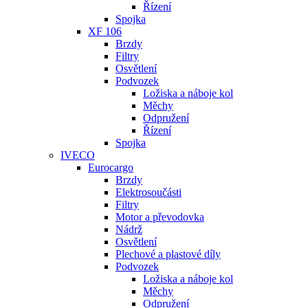
Řízení
Spojka
XF 106
Brzdy
Filtry
Osvětlení
Podvozek
Ložiska a náboje kol
Měchy
Odpružení
Řízení
Spojka
IVECO
Eurocargo
Brzdy
Elektrosoučásti
Filtry
Motor a převodovka
Nádrž
Osvětlení
Plechové a plastové díly
Podvozek
Ložiska a náboje kol
Měchy
Odpružení