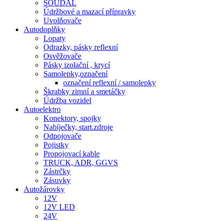
SOUDAL
Údržbové a mazací přípravky
Uvolňovače
Autodoplňky
Lopaty
Odrazky, pásky reflexní
Osvěžovače
Pásky izolační , krycí
Samolepky,označení
označení reflexní / samolepky
Škrabky zimní a smetáčky
Údržba vozidel
Autoelektro
Konektory, spojky
Nabíječky, start.zdroje
Odpojovače
Pojistky
Propojovací kable
TRUCK, ADR, GGVS
Zástrčky
Zásuvky
Autožárovky
12V
12V LED
24V