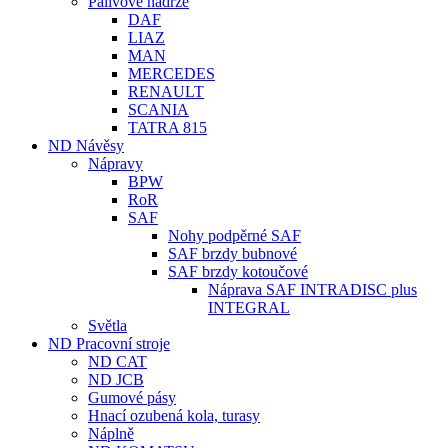
Palivové nádrže
DAF
LIAZ
MAN
MERCEDES
RENAULT
SCANIA
TATRA 815
ND Návěsy
Nápravy
BPW
RoR
SAF
Nohy podpěrné SAF
SAF brzdy bubnové
SAF brzdy kotoučové
Náprava SAF INTRADISC plus
INTEGRAL
Světla
ND Pracovní stroje
ND CAT
ND JCB
Gumové pásy
Hnací ozubená kola, turasy
Náplně