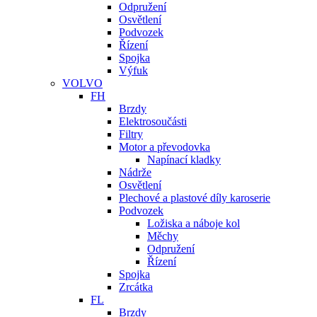
Odpružení
Osvětlení
Podvozek
Řízení
Spojka
Výfuk
VOLVO
FH
Brzdy
Elektrosoučásti
Filtry
Motor a převodovka
Napínací kladky
Nádrže
Osvětlení
Plechové a plastové díly karoserie
Podvozek
Ložiska a náboje kol
Měchy
Odpružení
Řízení
Spojka
Zrcátka
FL
Brzdy