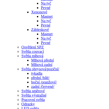
Na tyč
Pevné
Xenonové
Magnet
Na tyč
Pevné
Zábleskové
Magnet
Na tyč
Pevné
Osvětlení SPZ
Světla couvací
Světla mlhová
Mlhová přední
Mlhová zadní
Světla obrysová/poziční/
tykadla
přední /bílé/
boční /oranžové/
zadní /červené/
Světla směrové
Světla výstražné
Pracovní světla
Odrazky
LED světla