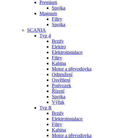
Premium
Spojka
Magnum
Filtry
Spojka
SCANIA
Typ 4
Brzdy
Elektro
Elektroinstalace
Filtry
Kabina
Motor a převodovka
Odpružení
Osvětlení
Podvozek
Řízení
Spojka
Výfuk
Typ R
Brzdy
Elektroinstalace
Filtry
Kabina
Motor a převodovka