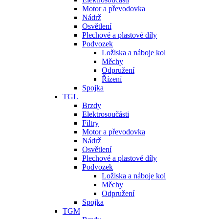
Motor a převodovka
Nádrž
Osvětlení
Plechové a plastové díly
Podvozek
Ložiska a náboje kol
Měchy
Odpružení
Řízení
Spojka
TGL
Brzdy
Elektrosoučásti
Filtry
Motor a převodovka
Nádrž
Osvětlení
Plechové a plastové díly
Podvozek
Ložiska a náboje kol
Měchy
Odpružení
Spojka
TGM