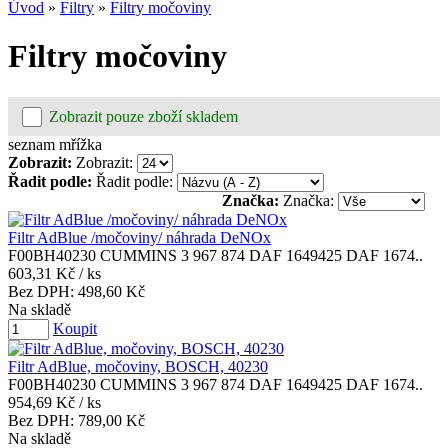
Úvod
»
Filtry
»
Filtry močoviny
Filtry močoviny
Zobrazit pouze zboží skladem
seznam
mřížka
Zobrazit:
Zobrazit:
Řadit podle:
Řadit podle:
Značka:
Značka:
Filtr AdBlue /močoviny/ náhrada DeNOx
F00BH40230 CUMMINS 3 967 874 DAF 1649425 DAF 1674..
603,31 Kč
/ ks
Bez DPH:
498,60 Kč
Na skladě
Koupit
Filtr AdBlue, močoviny, BOSCH, 40230
F00BH40230 CUMMINS 3 967 874 DAF 1649425 DAF 1674..
954,69 Kč
/ ks
Bez DPH:
789,00 Kč
Na skladě