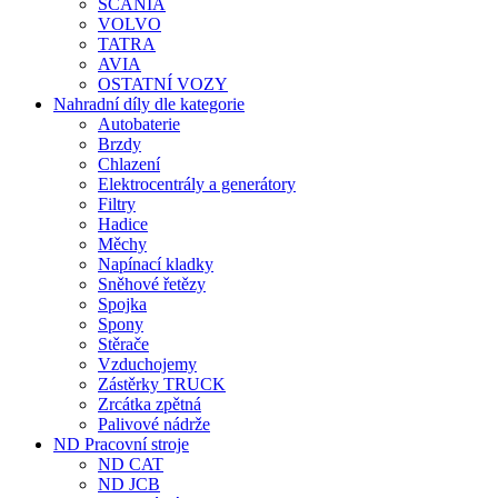
SCANIA
VOLVO
TATRA
AVIA
OSTATNÍ VOZY
Nahradní díly dle kategorie
Autobaterie
Brzdy
Chlazení
Elektrocentrály a generátory
Filtry
Hadice
Měchy
Napínací kladky
Sněhové řetězy
Spojka
Spony
Stěrače
Vzduchojemy
Zástěrky TRUCK
Zrcátka zpětná
Palivové nádrže
ND Pracovní stroje
ND CAT
ND JCB