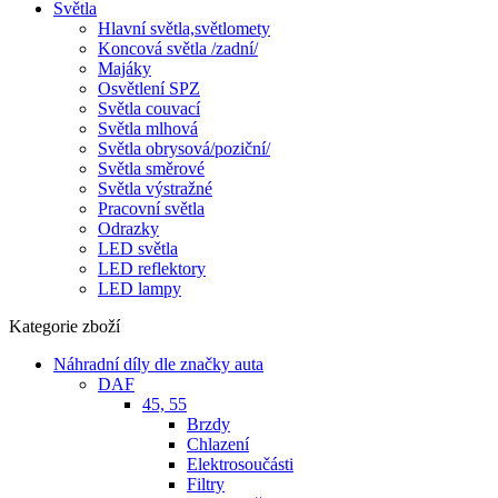
Světla
Hlavní světla,světlomety
Koncová světla /zadní/
Majáky
Osvětlení SPZ
Světla couvací
Světla mlhová
Světla obrysová/poziční/
Světla směrové
Světla výstražné
Pracovní světla
Odrazky
LED světla
LED reflektory
LED lampy
Kategorie zboží
Náhradní díly dle značky auta
DAF
45, 55
Brzdy
Chlazení
Elektrosoučásti
Filtry