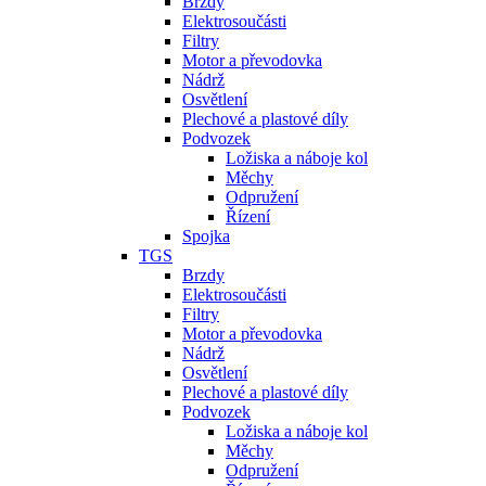
Brzdy
Elektrosoučásti
Filtry
Motor a převodovka
Nádrž
Osvětlení
Plechové a plastové díly
Podvozek
Ložiska a náboje kol
Měchy
Odpružení
Řízení
Spojka
TGS
Brzdy
Elektrosoučásti
Filtry
Motor a převodovka
Nádrž
Osvětlení
Plechové a plastové díly
Podvozek
Ložiska a náboje kol
Měchy
Odpružení