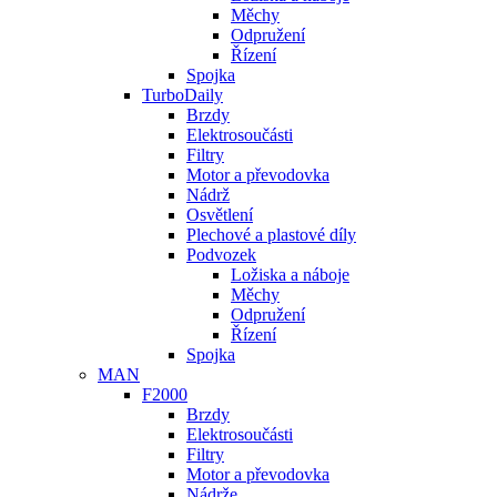
Měchy
Odpružení
Řízení
Spojka
TurboDaily
Brzdy
Elektrosoučásti
Filtry
Motor a převodovka
Nádrž
Osvětlení
Plechové a plastové díly
Podvozek
Ložiska a náboje
Měchy
Odpružení
Řízení
Spojka
MAN
F2000
Brzdy
Elektrosoučásti
Filtry
Motor a převodovka
Nádrže