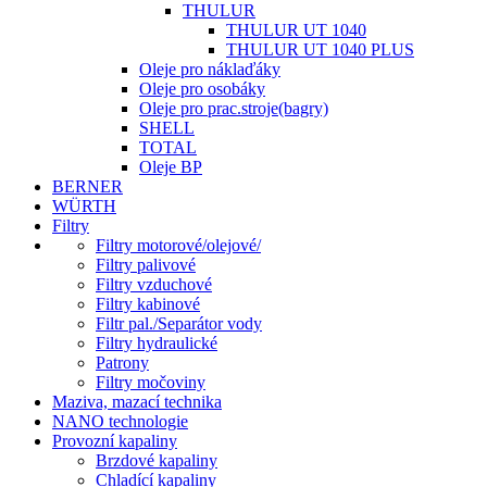
THULUR
THULUR UT 1040
THULUR UT 1040 PLUS
Oleje pro náklaďáky
Oleje pro osobáky
Oleje pro prac.stroje(bagry)
SHELL
TOTAL
Oleje BP
BERNER
WÜRTH
Filtry
Filtry motorové/olejové/
Filtry palivové
Filtry vzduchové
Filtry kabinové
Filtr pal./Separátor vody
Filtry hydraulické
Patrony
Filtry močoviny
Maziva, mazací technika
NANO technologie
Provozní kapaliny
Brzdové kapaliny
Chladící kapaliny