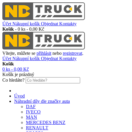
Účet
Nákupní košík
Objednat
Kontakty
Košík
-
0 ks - 0,00 Kč
Vítejte, můžete se
přihlásit
nebo
registrovat
.
Účet
Nákupní košík
Objednat
Kontakty
Košík
0 ks - 0,00 Kč
Košík je prázdný
Co hledáte?
Úvod
Náhradní díly dle značky auta
DAF
IVECO
MAN
MERCEDES BENZ
RENAULT