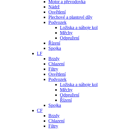
Motor a převodovka
Nádrž
Osvětlení
Plechové a plastové díly
Podvozek
Ložiska a náboje kol
Měchy
Odpružení
Řízení
Spojka
LF
Brzdy
Chlazení
Filtry
Osvětlení
Podvozek
Ložiska a náboje kol
Měchy
Odpružení
Řízení
Spojka
CF
Brzdy
Chlazení
Filtry