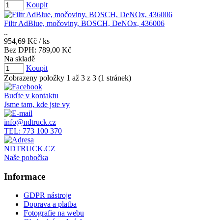
Koupit
Filtr AdBlue, močoviny, BOSCH, DeNOx, 436006
..
954,69 Kč
/ ks
Bez DPH:
789,00 Kč
Na skladě
Koupit
Zobrazeny položky 1 až 3 z 3 (1 stránek)
Buďte v kontaktu
Jsme tam, kde jste vy
info@ndtruck.cz
TEL: 773 100 370
NDTRUCK.CZ
Naše pobočka
Informace
GDPR nástroje
Doprava a platba
Fotografie na webu