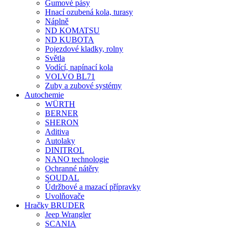
Gumové pásy
Hnací ozubená kola, turasy
Náplně
ND KOMATSU
ND KUBOTA
Pojezdové kladky, rolny
Světla
Vodící, napínací kola
VOLVO BL71
Zuby a zubové systémy
Autochemie
WÜRTH
BERNER
SHERON
Aditiva
Autolaky
DINITROL
NANO technologie
Ochranné nátěry
SOUDAL
Údržbové a mazací přípravky
Uvolňovače
Hračky BRUDER
Jeep Wrangler
SCANIA