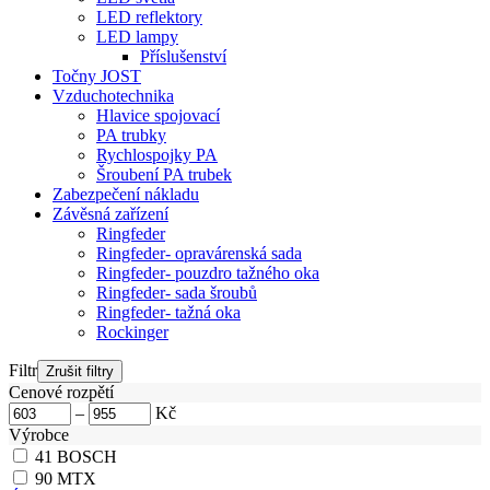
LED reflektory
LED lampy
Příslušenství
Točny JOST
Vzduchotechnika
Hlavice spojovací
PA trubky
Rychlospojky PA
Šroubení PA trubek
Zabezpečení nákladu
Závěsná zařízení
Ringfeder
Ringfeder- opravárenská sada
Ringfeder- pouzdro tažného oka
Ringfeder- sada šroubů
Ringfeder- tažná oka
Rockinger
Filtr
Cenové rozpětí
–
Kč
Výrobce
41
BOSCH
90
MTX