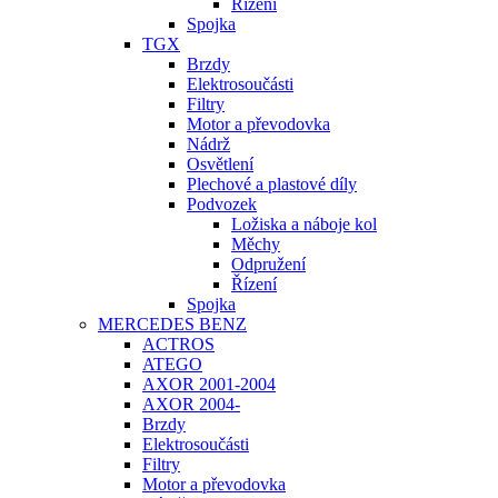
Řízení
Spojka
TGX
Brzdy
Elektrosoučásti
Filtry
Motor a převodovka
Nádrž
Osvětlení
Plechové a plastové díly
Podvozek
Ložiska a náboje kol
Měchy
Odpružení
Řízení
Spojka
MERCEDES BENZ
ACTROS
ATEGO
AXOR 2001-2004
AXOR 2004-
Brzdy
Elektrosoučásti
Filtry
Motor a převodovka