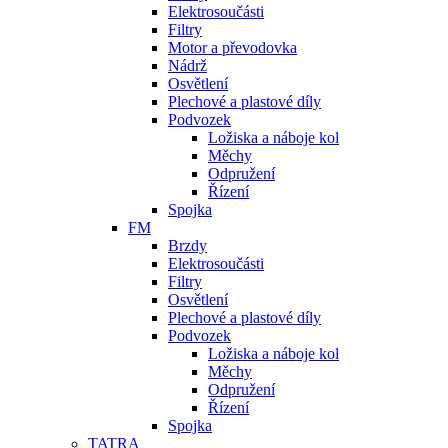
Elektrosoučásti
Filtry
Motor a převodovka
Nádrž
Osvětlení
Plechové a plastové díly
Podvozek
Ložiska a náboje kol
Měchy
Odpružení
Řízení
Spojka
FM
Brzdy
Elektrosoučásti
Filtry
Osvětlení
Plechové a plastové díly
Podvozek
Ložiska a náboje kol
Měchy
Odpružení
Řízení
Spojka
TATRA