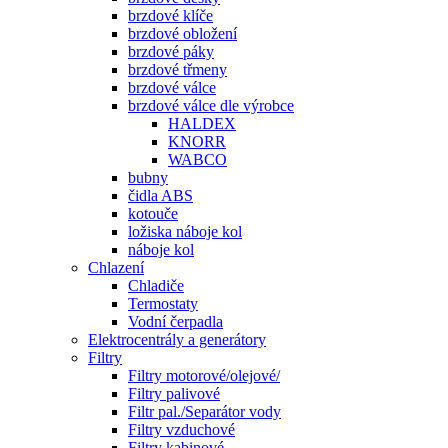
brzdové klíče
brzdové obložení
brzdové páky
brzdové třmeny
brzdové válce
brzdové válce dle výrobce
HALDEX
KNORR
WABCO
bubny
čidla ABS
kotouče
ložiska náboje kol
náboje kol
Chlazení
Chladiče
Termostaty
Vodní čerpadla
Elektrocentrály a generátory
Filtry
Filtry motorové/olejové/
Filtry palivové
Filtr pal./Separátor vody
Filtry vzduchové
Filtry kabinové