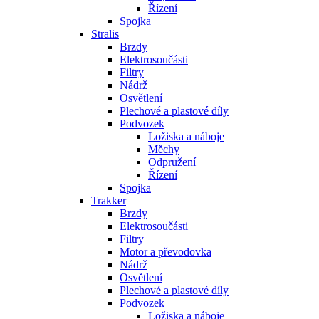
Řízení
Spojka
Stralis
Brzdy
Elektrosoučásti
Filtry
Nádrž
Osvětlení
Plechové a plastové díly
Podvozek
Ložiska a náboje
Měchy
Odpružení
Řízení
Spojka
Trakker
Brzdy
Elektrosoučásti
Filtry
Motor a převodovka
Nádrž
Osvětlení
Plechové a plastové díly
Podvozek
Ložiska a náboje