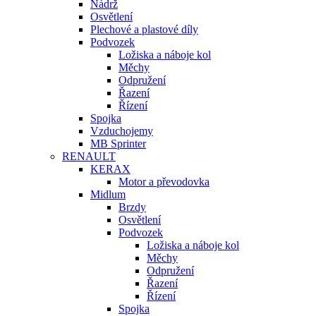
Nádrž
Osvětlení
Plechové a plastové díly
Podvozek
Ložiska a náboje kol
Měchy
Odpružení
Řazení
Řízení
Spojka
Vzduchojemy
MB Sprinter
RENAULT
KERAX
Motor a převodovka
Midlum
Brzdy
Osvětlení
Podvozek
Ložiska a náboje kol
Měchy
Odpružení
Řazení
Řízení
Spojka