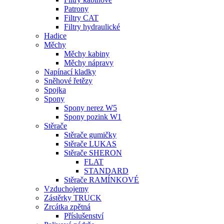
Patrony
Filtry CAT
Filtry hydraulické
Hadice
Měchy
Měchy kabiny
Měchy nápravy
Napínací kladky
Sněhové řetězy
Spojka
Spony
Spony nerez W5
Spony pozink W1
Stěrače
Stěrače gumičky
Stěrače LUKAS
Stěrače SHERON
FLAT
STANDARD
Stěrače RAMÍNKOVÉ
Vzduchojemy
Zástěrky TRUCK
Zrcátka zpětná
Příslušenství