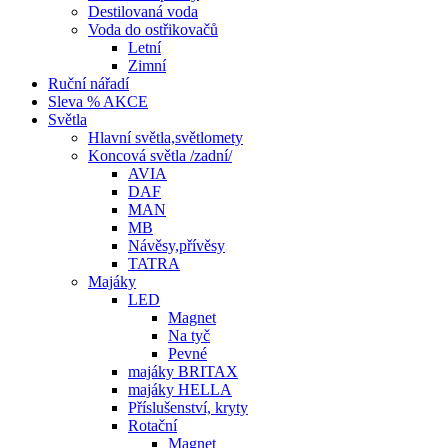
Destilovaná voda
Voda do ostřikovačů
Letní
Zimní
Ruční nářadí
Sleva % AKCE
Světla
Hlavní světla,světlomety
Koncová světla /zadní/
AVIA
DAF
MAN
MB
Návěsy,přívěsy
TATRA
Majáky
LED
Magnet
Na tyč
Pevné
majáky BRITAX
majáky HELLA
Příslušenství, kryty
Rotační
Magnet