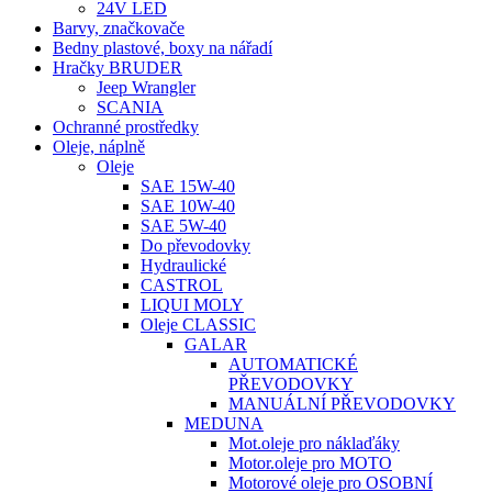
24V LED
Barvy, značkovače
Bedny plastové, boxy na nářadí
Hračky BRUDER
Jeep Wrangler
SCANIA
Ochranné prostředky
Oleje, náplně
Oleje
SAE 15W-40
SAE 10W-40
SAE 5W-40
Do převodovky
Hydraulické
CASTROL
LIQUI MOLY
Oleje CLASSIC
GALAR
AUTOMATICKÉ
PŘEVODOVKY
MANUÁLNÍ PŘEVODOVKY
MEDUNA
Mot.oleje pro náklaďáky
Motor.oleje pro MOTO
Motorové oleje pro OSOBNÍ