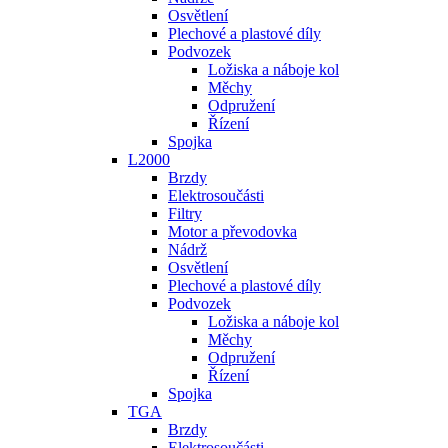
Osvětlení
Plechové a plastové díly
Podvozek
Ložiska a náboje kol
Měchy
Odpružení
Řízení
Spojka
L2000
Brzdy
Elektrosoučásti
Filtry
Motor a převodovka
Nádrž
Osvětlení
Plechové a plastové díly
Podvozek
Ložiska a náboje kol
Měchy
Odpružení
Řízení
Spojka
TGA
Brzdy
Elektrosoučásti