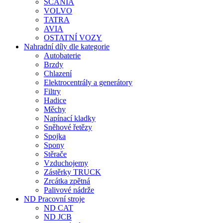
SCANIA
VOLVO
TATRA
AVIA
OSTATNÍ VOZY
Nahradní díly dle kategorie
Autobaterie
Brzdy
Chlazení
Elektrocentrály a generátory
Filtry
Hadice
Měchy
Napínací kladky
Sněhové řetězy
Spojka
Spony
Stěrače
Vzduchojemy
Zástěrky TRUCK
Zrcátka zpětná
Palivové nádrže
ND Pracovní stroje
ND CAT
ND JCB