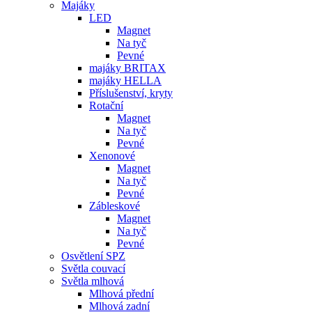
Majáky
LED
Magnet
Na tyč
Pevné
majáky BRITAX
majáky HELLA
Příslušenství, kryty
Rotační
Magnet
Na tyč
Pevné
Xenonové
Magnet
Na tyč
Pevné
Zábleskové
Magnet
Na tyč
Pevné
Osvětlení SPZ
Světla couvací
Světla mlhová
Mlhová přední
Mlhová zadní