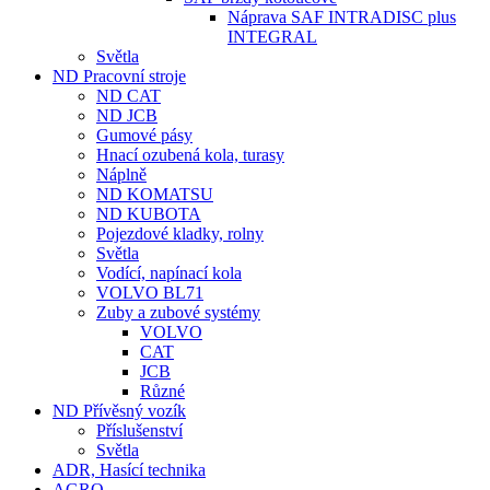
Náprava SAF INTRADISC plus
INTEGRAL
Světla
ND Pracovní stroje
ND CAT
ND JCB
Gumové pásy
Hnací ozubená kola, turasy
Náplně
ND KOMATSU
ND KUBOTA
Pojezdové kladky, rolny
Světla
Vodící, napínací kola
VOLVO BL71
Zuby a zubové systémy
VOLVO
CAT
JCB
Různé
ND Přívěsný vozík
Příslušenství
Světla
ADR, Hasící technika
AGRO