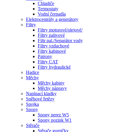
Chladiče
Termostaty
Vodní čerpadla
Elektrocentrály a generátory
Filtry
Filtry motorové/olejové/
Filtry palivové
Filtr pal./Separátor vody
Filtry vzduchové
Filtry kabinové
Patrony
Filtry CAT
Filtry hydraulické
Hadice
Měchy
Měchy kabiny
Měchy nápravy
Napínací kladky
Sněhové řetězy
Spojka
Spony
Spony nerez W5
Spony pozink W1
Stěrače
Stěrače gumičky