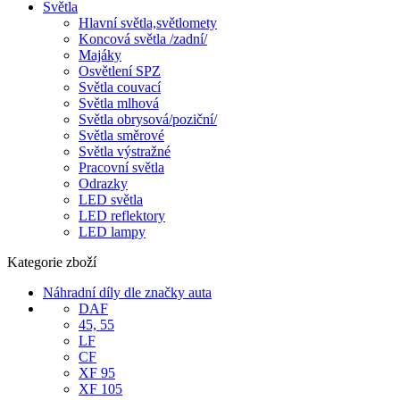
Světla
Hlavní světla,světlomety
Koncová světla /zadní/
Majáky
Osvětlení SPZ
Světla couvací
Světla mlhová
Světla obrysová/poziční/
Světla směrové
Světla výstražné
Pracovní světla
Odrazky
LED světla
LED reflektory
LED lampy
Kategorie zboží
Náhradní díly dle značky auta
DAF
45, 55
LF
CF
XF 95
XF 105