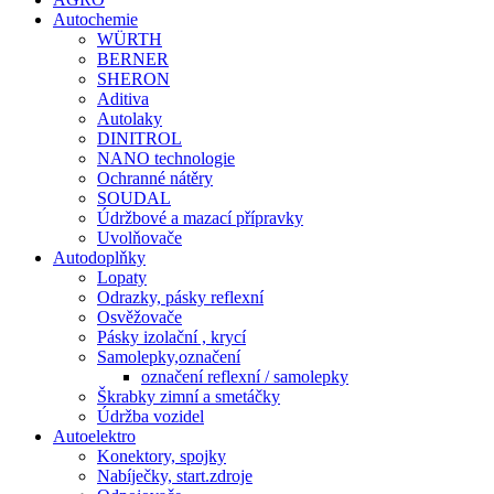
Autochemie
WÜRTH
BERNER
SHERON
Aditiva
Autolaky
DINITROL
NANO technologie
Ochranné nátěry
SOUDAL
Údržbové a mazací přípravky
Uvolňovače
Autodoplňky
Lopaty
Odrazky, pásky reflexní
Osvěžovače
Pásky izolační , krycí
Samolepky,označení
označení reflexní / samolepky
Škrabky zimní a smetáčky
Údržba vozidel
Autoelektro
Konektory, spojky
Nabíječky, start.zdroje