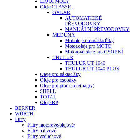
LIQUI MOLY
Oleje CLASSIC
GALAR
AUTOMATICKÉ
PŘEVODOVKY
MANUÁLNÍ PŘEVODOVKY
MEDUNA
Mot.oleje pro náklaďáky
Motor.oleje pro MOTO
Motorové oleje pro OSOBNÍ
THULUR
THULUR UT 1040
THULUR UT 1040 PLUS
Oleje pro náklaďáky
Oleje pro osobáky
Oleje pro prac.stroje(bagry)
SHELL
TOTAL
Oleje BP
BERNER
WÜRTH
Filtry
Filtry motorové/olejové/
Filtry palivové
Filtry vzduchové