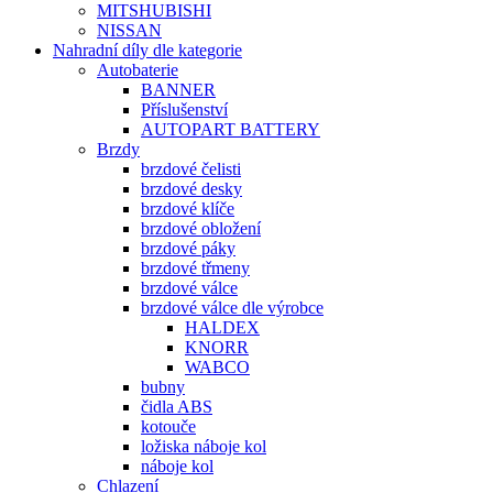
MITSHUBISHI
NISSAN
Nahradní díly dle kategorie
Autobaterie
BANNER
Příslušenství
AUTOPART BATTERY
Brzdy
brzdové čelisti
brzdové desky
brzdové klíče
brzdové obložení
brzdové páky
brzdové třmeny
brzdové válce
brzdové válce dle výrobce
HALDEX
KNORR
WABCO
bubny
čidla ABS
kotouče
ložiska náboje kol
náboje kol
Chlazení