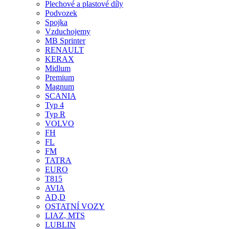
Plechové a plastové díly
Podvozek
Spojka
Vzduchojemy
MB Sprinter
RENAULT
KERAX
Midlum
Premium
Magnum
SCANIA
Typ 4
Typ R
VOLVO
FH
FL
FM
TATRA
EURO
T815
AVIA
AD,D
OSTATNÍ VOZY
LIAZ, MTS
LUBLIN