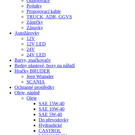
Odpojovače
Pojistky
Propojovací kable
TRUCK, ADR, GGVS
Zástrčky
Zásuvky
Autožárovky
12V
12V LED
24V
24V LED
Barvy, značkovače
Bedny plastové, boxy na nářadí
Hračky BRUDER
Jeep Wrangler
SCANIA
Ochranné prostředky
Oleje, náplně
Oleje
SAE 15W-40
SAE 10W-40
SAE 5W-40
Do převodovky
Hydraulické
CASTROL