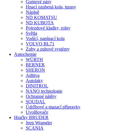
Gumové pásy
Hnací ozubená kola, turasy
Náplně
ND KOMATSU
ND KUBOTA
Pojezdové kladky, rolny
Světla
Vodící, napínací kola
VOLVO BL71
Zuby a zubové systémy
Autochemie
WÜRTH
BERNER
SHERON
Aditiva
Autolaky
DINITROL
NANO technologie
Ochranné nátěry
SOUDAL
Údržbové a mazací přípravky
Uvolňovače
Hračky BRUDER
Jeep Wrangler
SCANIA