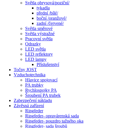
Světla obrysová/poziční/
tykadla
přední /bílé/
boční /oranžové/
zadní /červené/
Světla směrové
Světla výstražné
Pracovní světla
Odrazky
LED světla
LED reflektory
LED lampy
Příslušenství
Točny JOST
Vzduchotechnika
Hlavice spojovací
PA trubky
Rychlospojky PA
Šroubení PA trubek
Zabezpečení nákladu
Závěsná zařízení
Ringfeder
Ringfeder- opravárenská sada
Ringfeder- pouzdro tažného oka
Ringfeder- sada šroubů