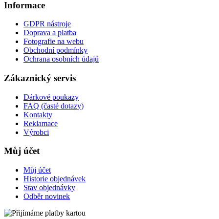
Informace
GDPR nástroje
Doprava a platba
Fotografie na webu
Obchodní podmínky
Ochrana osobních údajů
Zákaznický servis
Dárkové poukazy
FAQ (časté dotazy)
Kontakty
Reklamace
Výrobci
Můj účet
Můj účet
Historie objednávek
Stav objednávky
Odběr novinek