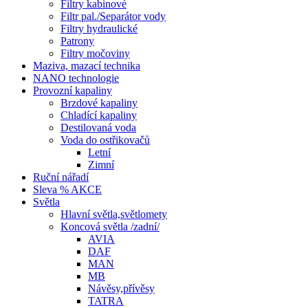
Filtry kabinové
Filtr pal./Separátor vody
Filtry hydraulické
Patrony
Filtry močoviny
Maziva, mazací technika
NANO technologie
Provozní kapaliny
Brzdové kapaliny
Chladící kapaliny
Destilovaná voda
Voda do ostřikovačů
Letní
Zimní
Ruční nářadí
Sleva % AKCE
Světla
Hlavní světla,světlomety
Koncová světla /zadní/
AVIA
DAF
MAN
MB
Návěsy,přívěsy
TATRA