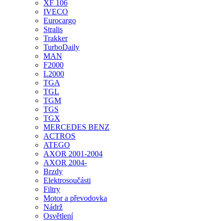
XF 106
IVECO
Eurocargo
Stralis
Trakker
TurboDaily
MAN
F2000
L2000
TGA
TGL
TGM
TGS
TGX
MERCEDES BENZ
ACTROS
ATEGO
AXOR 2001-2004
AXOR 2004-
Brzdy
Elektrosoučásti
Filtry
Motor a převodovka
Nádrž
Osvětlení