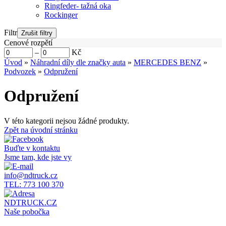
Ringfeder- tažná oka
Rockinger
Filtr
Cenové rozpětí
–
Kč
Úvod
»
Náhradní díly dle značky auta
»
MERCEDES BENZ
»
Podvozek
»
Odpružení
Odpružení
V této kategorii nejsou žádné produkty.
Zpět na úvodní stránku
Buďte v kontaktu
Jsme tam, kde jste vy
info@ndtruck.cz
TEL: 773 100 370
NDTRUCK.CZ
Naše pobočka