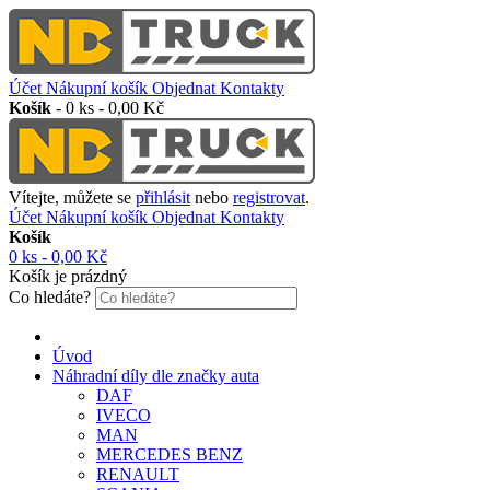
Účet
Nákupní košík
Objednat
Kontakty
Košík
-
0 ks - 0,00 Kč
Vítejte, můžete se
přihlásit
nebo
registrovat
.
Účet
Nákupní košík
Objednat
Kontakty
Košík
0 ks - 0,00 Kč
Košík je prázdný
Co hledáte?
Úvod
Náhradní díly dle značky auta
DAF
IVECO
MAN
MERCEDES BENZ
RENAULT