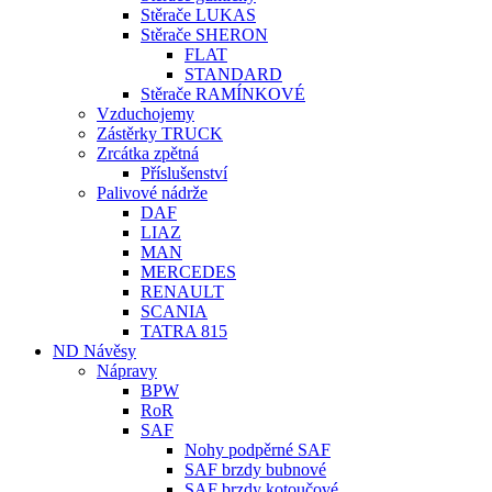
Stěrače LUKAS
Stěrače SHERON
FLAT
STANDARD
Stěrače RAMÍNKOVÉ
Vzduchojemy
Zástěrky TRUCK
Zrcátka zpětná
Příslušenství
Palivové nádrže
DAF
LIAZ
MAN
MERCEDES
RENAULT
SCANIA
TATRA 815
ND Návěsy
Nápravy
BPW
RoR
SAF
Nohy podpěrné SAF
SAF brzdy bubnové
SAF brzdy kotoučové