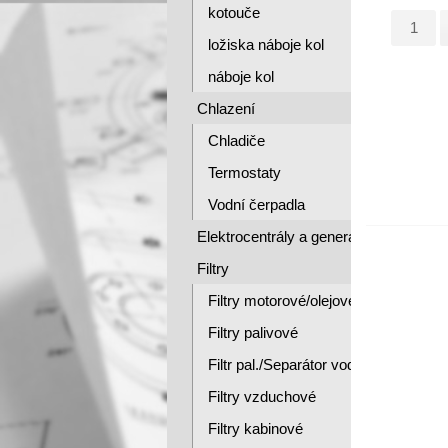
kotouče
ložiska náboje kol
náboje kol
Chlazení
Chladiče
Termostaty
Vodní čerpadla
Elektrocentrály a generátory
Filtry
Filtry motorové/olejové/
Filtry palivové
Filtr pal./Separátor vody
Filtry vzduchové
Filtry kabinové