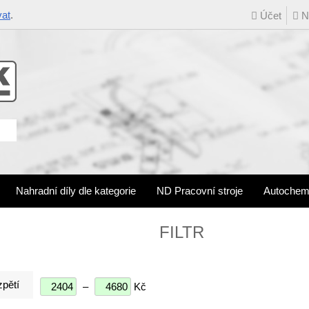
vat
.
Účet
Ná
Nahradní díly dle kategorie
ND Pracovní stroje
Autochem
FILTR
pětí
–
Kč