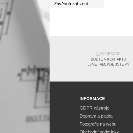
Závěsná zařízení
BUĎTE V KONTAKTU
JSME TAM, KDE JSTE VY
INFORMACE
GDPR nástroje
Doprava a platba
Fotografie na webu
Obchodní podmínky