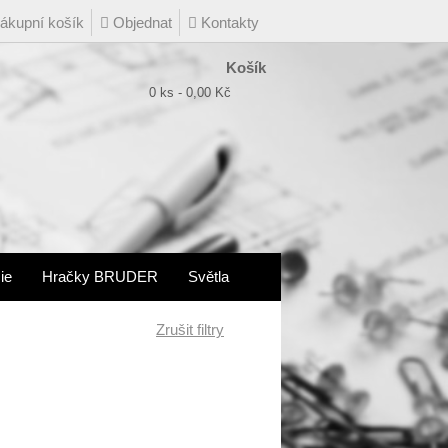
kupní košík
Objednat
Kontakty
Košík
0 ks - 0,00 Kč
ie
Hračky BRUDER
Světla