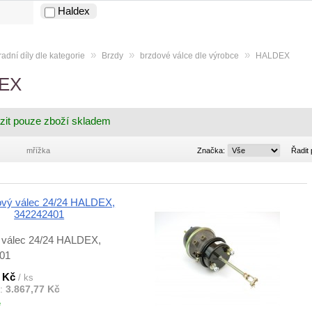
Haldex
»
»
»
adní díly dle kategorie
Brzdy
brzdové válce dle výrobce
HALDEX
EX
zit pouze zboží skladem
Značka:
mřížka
Značka:
Řadit 
 válec 24/24 HALDEX,
01
0 Kč
/ ks
:
3.867,77 Kč
ě