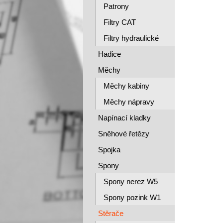
Patrony
Filtry CAT
Filtry hydraulické
Hadice
Měchy
Měchy kabiny
Měchy nápravy
Napínací kladky
Sněhové řetězy
Spojka
Spony
Spony nerez W5
Spony pozink W1
Stěrače