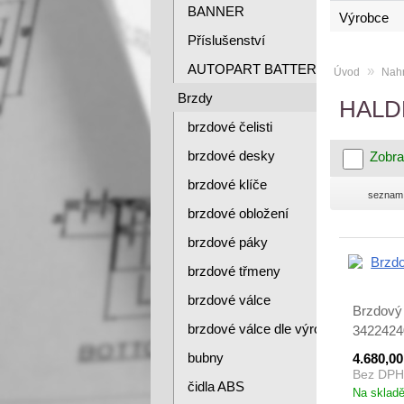
BANNER
Výrobce
Příslušenství
AUTOPART BATTERY
»
Úvod
Nahr
Brzdy
HALD
brzdové čelisti
brzdové desky
Zobra
brzdové klíče
seznam
brzdové obložení
brzdové páky
brzdové třmeny
brzdové válce
Brzdový
brzdové válce dle výrobce
3422424
bubny
4.680,0
Bez DPH
čidla ABS
Na sklad