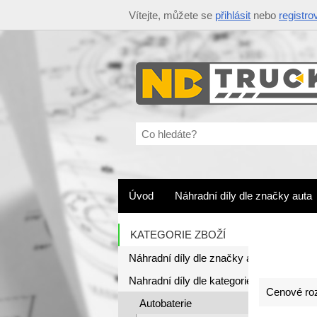
Vítejte, můžete se
přihlásit
nebo
registro
Co
hledáte?
Úvod
Náhradní díly dle značky auta
KATEGORIE ZBOŽÍ
Náhradní díly dle značky auta
Nahradní díly dle kategorie
Cenové roz
Autobaterie