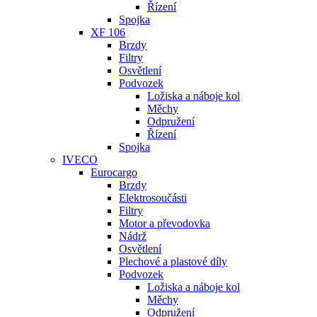
Řízení
Spojka
XF 106
Brzdy
Filtry
Osvětlení
Podvozek
Ložiska a náboje kol
Měchy
Odpružení
Řízení
Spojka
IVECO
Eurocargo
Brzdy
Elektrosoučásti
Filtry
Motor a převodovka
Nádrž
Osvětlení
Plechové a plastové díly
Podvozek
Ložiska a náboje kol
Měchy
Odpružení