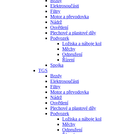
Brzdy
Elektrosoučásti
Filtry
Motor a převodovka
Nádrž
Osvětlení
Plechové a plastové díly
Podvozek
Ložiska a náboje kol
Měchy
Odpružení
Řízení
Spojka
TGS
Brzdy
Elektrosoučásti
Filtry
Motor a převodovka
Nádrž
Osvětlení
Plechové a plastové díly
Podvozek
Ložiska a náboje kol
Měchy
Odpružení