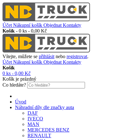
Účet
Nákupní košík
Objednat
Kontakty
Košík
-
0 ks - 0,00 Kč
Vítejte, můžete se
přihlásit
nebo
registrovat
.
Účet
Nákupní košík
Objednat
Kontakty
Košík
0 ks - 0,00 Kč
Košík je prázdný
Co hledáte?
Úvod
Náhradní díly dle značky auta
DAF
IVECO
MAN
MERCEDES BENZ
RENAULT