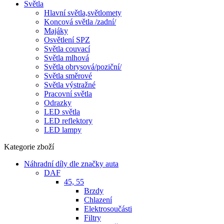
Světla
Hlavní světla,světlomety
Koncová světla /zadní/
Majáky
Osvětlení SPZ
Světla couvací
Světla mlhová
Světla obrysová/poziční/
Světla směrové
Světla výstražné
Pracovní světla
Odrazky
LED světla
LED reflektory
LED lampy
Kategorie zboží
Náhradní díly dle značky auta
DAF
45, 55
Brzdy
Chlazení
Elektrosoučásti
Filtry