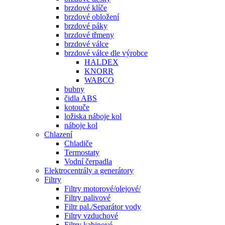
brzdové klíče
brzdové obložení
brzdové páky
brzdové třmeny
brzdové válce
brzdové válce dle výrobce
HALDEX
KNORR
WABCO
bubny
čidla ABS
kotouče
ložiska náboje kol
náboje kol
Chlazení
Chladiče
Termostaty
Vodní čerpadla
Elektrocentrály a generátory
Filtry
Filtry motorové/olejové/
Filtry palivové
Filtr pal./Separátor vody
Filtry vzduchové
Filtry kabinové