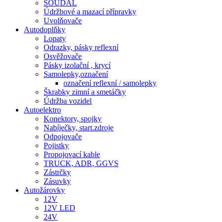
SOUDAL
Údržbové a mazací přípravky
Uvolňovače
Autodoplňky
Lopaty
Odrazky, pásky reflexní
Osvěžovače
Pásky izolační , krycí
Samolepky,označení
označení reflexní / samolepky
Škrabky zimní a smetáčky
Údržba vozidel
Autoelektro
Konektory, spojky
Nabíječky, start.zdroje
Odpojovače
Pojistky
Propojovací kable
TRUCK, ADR, GGVS
Zástrčky
Zásuvky
Autožárovky
12V
12V LED
24V