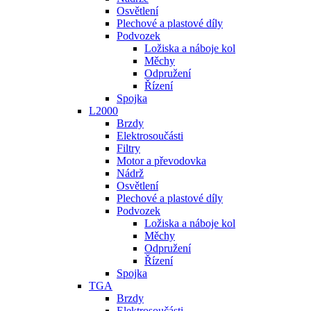
Osvětlení
Plechové a plastové díly
Podvozek
Ložiska a náboje kol
Měchy
Odpružení
Řízení
Spojka
L2000
Brzdy
Elektrosoučásti
Filtry
Motor a převodovka
Nádrž
Osvětlení
Plechové a plastové díly
Podvozek
Ložiska a náboje kol
Měchy
Odpružení
Řízení
Spojka
TGA
Brzdy
Elektrosoučásti