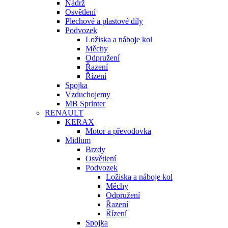
Nádrž
Osvětlení
Plechové a plastové díly
Podvozek
Ložiska a náboje kol
Měchy
Odpružení
Řazení
Řízení
Spojka
Vzduchojemy
MB Sprinter
RENAULT
KERAX
Motor a převodovka
Midlum
Brzdy
Osvětlení
Podvozek
Ložiska a náboje kol
Měchy
Odpružení
Řazení
Řízení
Spojka