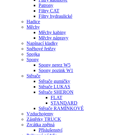
Patrony
Filtry CAT
Filtry hydraulické
Hadice
Měchy
Měchy kabiny
Měchy nápravy
Napínací kladky
Sněhové řetězy
Spojka
Spony
Spony nerez W5
Spony pozink W1
Stěrače
Stěrače gumičky
Stěrače LUKAS
Stěrače SHERON
FLAT
STANDARD
Stěrače RAMÍNKOVÉ
Vzduchojemy
Zástěrky TRUCK
Zrcátka zpětná
Příslušenství