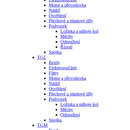
Motor a převodovka
Nádrž
Osvětlení
Plechové a plastové díly
Podvozek
Ložiska a náboje kol
Měchy
Odpružení
Řízení
Spojka
TGL
Brzdy
Elektrosoučásti
Filtry
Motor a převodovka
Nádrž
Osvětlení
Plechové a plastové díly
Podvozek
Ložiska a náboje kol
Měchy
Odpružení
Spojka
TGM