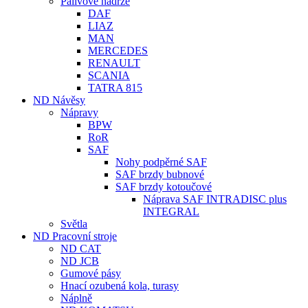
Palivové nádrže
DAF
LIAZ
MAN
MERCEDES
RENAULT
SCANIA
TATRA 815
ND Návěsy
Nápravy
BPW
RoR
SAF
Nohy podpěrné SAF
SAF brzdy bubnové
SAF brzdy kotoučové
Náprava SAF INTRADISC plus
INTEGRAL
Světla
ND Pracovní stroje
ND CAT
ND JCB
Gumové pásy
Hnací ozubená kola, turasy
Náplně