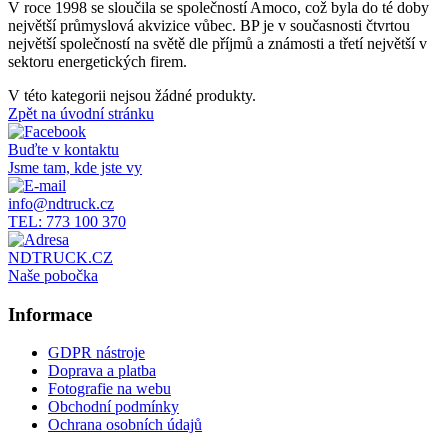
V roce 1998 se sloučila se společností Amoco, což byla do té doby
největší průmyslová akvizice vůbec. BP je v současnosti čtvrtou
největší společností na světě dle příjmů a známosti a třetí největší v
sektoru energetických firem.
V této kategorii nejsou žádné produkty.
Zpět na úvodní stránku
Buďte v kontaktu
Jsme tam, kde jste vy
info@ndtruck.cz
TEL: 773 100 370
NDTRUCK.CZ
Naše pobočka
Informace
GDPR nástroje
Doprava a platba
Fotografie na webu
Obchodní podmínky
Ochrana osobních údajů