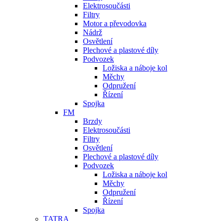
Elektrosoučásti
Filtry
Motor a převodovka
Nádrž
Osvětlení
Plechové a plastové díly
Podvozek
Ložiska a náboje kol
Měchy
Odpružení
Řízení
Spojka
FM
Brzdy
Elektrosoučásti
Filtry
Osvětlení
Plechové a plastové díly
Podvozek
Ložiska a náboje kol
Měchy
Odpružení
Řízení
Spojka
TATRA