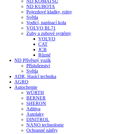
ND KOMATSU
ND KUBOTA
Pojezdové kladky, rolny
Světla
Vodící, napínací kola
VOLVO BL71
Zuby a zubové systémy
VOLVO
CAT
JCB
Různé
ND Přívěsný vozík
Příslušenství
Světla
ADR, Hasící technika
AGRO
Autochemie
WÜRTH
BERNER
SHERON
Aditiva
Autolaky
DINITROL
NANO technologie
Ochranné nátěry