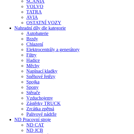
SCANIA
VOLVO
TATRA
AVIA
OSTATNÍ VOZY
Nahradní díly dle kategorie
Autobaterie
Brzdy
Chlazení
Elektrocentrály a generátory
Filtry
Hadice
Měchy
Napínací kladky
Sněhové řetězy
Spojka
Spony
Stěrače
Vzduchojemy
Zástěrky TRUCK
Zrcátka zpětná
Palivové nádrže
ND Pracovní stroje
ND CAT
ND JCB