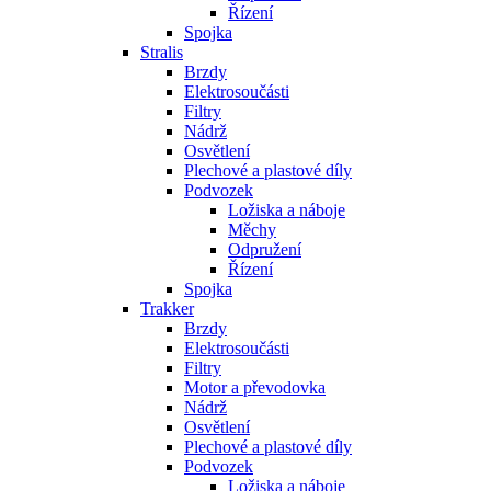
Řízení
Spojka
Stralis
Brzdy
Elektrosoučásti
Filtry
Nádrž
Osvětlení
Plechové a plastové díly
Podvozek
Ložiska a náboje
Měchy
Odpružení
Řízení
Spojka
Trakker
Brzdy
Elektrosoučásti
Filtry
Motor a převodovka
Nádrž
Osvětlení
Plechové a plastové díly
Podvozek
Ložiska a náboje