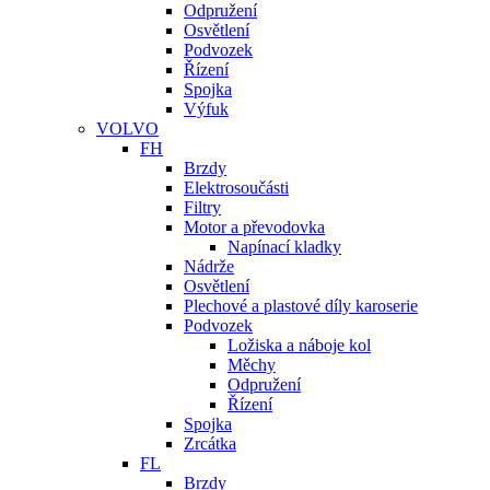
Odpružení
Osvětlení
Podvozek
Řízení
Spojka
Výfuk
VOLVO
FH
Brzdy
Elektrosoučásti
Filtry
Motor a převodovka
Napínací kladky
Nádrže
Osvětlení
Plechové a plastové díly karoserie
Podvozek
Ložiska a náboje kol
Měchy
Odpružení
Řízení
Spojka
Zrcátka
FL
Brzdy