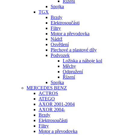
Řízení
Spojka
TGX
Brzdy
Elektrosoučásti
Filtry
Motor a převodovka
Nádrž
Osvětlení
Plechové a plastové díly
Podvozek
Ložiska a náboje kol
Měchy
Odpružení
Řízení
Spojka
MERCEDES BENZ
ACTROS
ATEGO
AXOR 2001-2004
AXOR 2004-
Brzdy
Elektrosoučásti
Filtry
Motor a převodovka