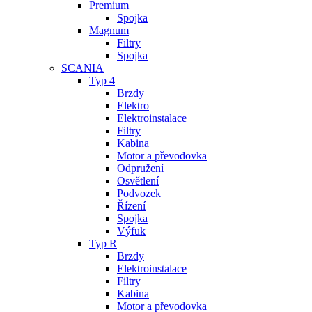
Premium
Spojka
Magnum
Filtry
Spojka
SCANIA
Typ 4
Brzdy
Elektro
Elektroinstalace
Filtry
Kabina
Motor a převodovka
Odpružení
Osvětlení
Podvozek
Řízení
Spojka
Výfuk
Typ R
Brzdy
Elektroinstalace
Filtry
Kabina
Motor a převodovka