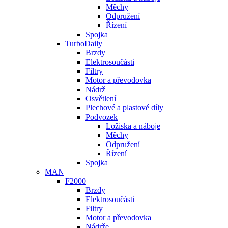
Měchy
Odpružení
Řízení
Spojka
TurboDaily
Brzdy
Elektrosoučásti
Filtry
Motor a převodovka
Nádrž
Osvětlení
Plechové a plastové díly
Podvozek
Ložiska a náboje
Měchy
Odpružení
Řízení
Spojka
MAN
F2000
Brzdy
Elektrosoučásti
Filtry
Motor a převodovka
Nádrže