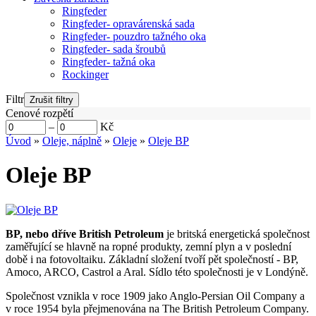
Ringfeder
Ringfeder- opravárenská sada
Ringfeder- pouzdro tažného oka
Ringfeder- sada šroubů
Ringfeder- tažná oka
Rockinger
Filtr
Cenové rozpětí
–
Kč
Úvod
»
Oleje, náplně
»
Oleje
»
Oleje BP
Oleje BP
BP, nebo dříve British Petroleum
je britská energetická společnost
zaměřující se hlavně na ropné produkty, zemní plyn a v poslední
době i na fotovoltaiku. Základní složení tvoří pět společností - BP,
Amoco, ARCO, Castrol a Aral. Sídlo této společnosti je v Londýně.
Společnost vznikla v roce 1909 jako Anglo-Persian Oil Company a
v roce 1954 byla přejmenována na The British Petroleum Company.