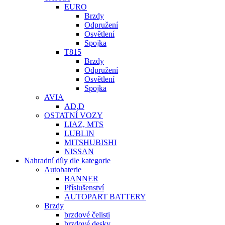
EURO
Brzdy
Odpružení
Osvětlení
Spojka
T815
Brzdy
Odpružení
Osvětlení
Spojka
AVIA
AD,D
OSTATNÍ VOZY
LIAZ, MTS
LUBLIN
MITSHUBISHI
NISSAN
Nahradní díly dle kategorie
Autobaterie
BANNER
Příslušenství
AUTOPART BATTERY
Brzdy
brzdové čelisti
brzdové desky