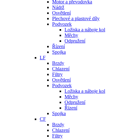
Motor a převodovka
Nádrž
Osvětlení
Plechové a plastové díly
Podvozek
Ložiska a náboje kol
Měchy
Odpružení
Řízení
Spojka
LF
Brzdy
Chlazení
Filtry
Osvětlení
Podvozek
Ložiska a náboje kol
Měchy
Odpružení
Řízení
Spojka
CF
Brzdy
Chlazení
Filtry