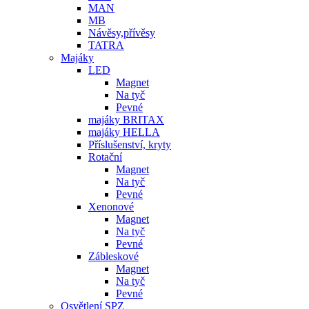
MAN
MB
Návěsy,přívěsy
TATRA
Majáky
LED
Magnet
Na tyč
Pevné
majáky BRITAX
majáky HELLA
Příslušenství, kryty
Rotační
Magnet
Na tyč
Pevné
Xenonové
Magnet
Na tyč
Pevné
Zábleskové
Magnet
Na tyč
Pevné
Osvětlení SPZ