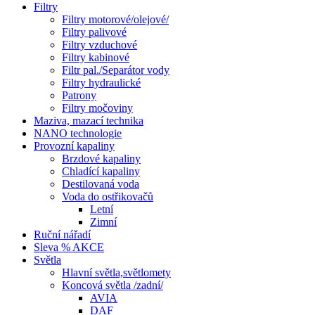
Filtry
Filtry motorové/olejové/
Filtry palivové
Filtry vzduchové
Filtry kabinové
Filtr pal./Separátor vody
Filtry hydraulické
Patrony
Filtry močoviny
Maziva, mazací technika
NANO technologie
Provozní kapaliny
Brzdové kapaliny
Chladící kapaliny
Destilovaná voda
Voda do ostřikovačů
Letní
Zimní
Ruční nářadí
Sleva % AKCE
Světla
Hlavní světla,světlomety
Koncová světla /zadní/
AVIA
DAF