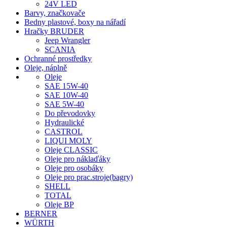
24V LED
Barvy, značkovače
Bedny plastové, boxy na nářadí
Hračky BRUDER
Jeep Wrangler
SCANIA
Ochranné prostředky
Oleje, náplně
Oleje
SAE 15W-40
SAE 10W-40
SAE 5W-40
Do převodovky
Hydraulické
CASTROL
LIQUI MOLY
Oleje CLASSIC
Oleje pro náklaďáky
Oleje pro osobáky
Oleje pro prac.stroje(bagry)
SHELL
TOTAL
Oleje BP
BERNER
WÜRTH