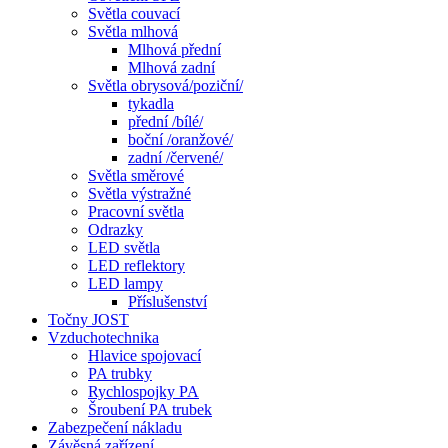
Světla couvací
Světla mlhová
Mlhová přední
Mlhová zadní
Světla obrysová/poziční/
tykadla
přední /bílé/
boční /oranžové/
zadní /červené/
Světla směrové
Světla výstražné
Pracovní světla
Odrazky
LED světla
LED reflektory
LED lampy
Příslušenství
Točny JOST
Vzduchotechnika
Hlavice spojovací
PA trubky
Rychlospojky PA
Šroubení PA trubek
Zabezpečení nákladu
Závěsná zařízení