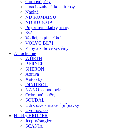
Gumové pásy
Hnací ozubená kola, turasy
Náplně
ND KOMATSU
ND KUBOTA
Pojezdové kladky, rolny
Světla
Vodící, napínací kola
VOLVO BL71
Zuby a zubové systémy
Autochemie
WÜRTH
BERNER
SHERON
Aditiva
Autolaky
DINITROL
NANO technologie
Ochranné nátěry
SOUDAL
Údržbové a mazací přípravky
Uvolňovače
Hračky BRUDER
Jeep Wrangler
SCANIA