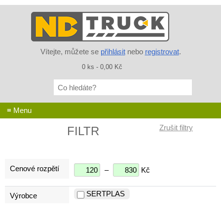
Vítejte, můžete se
přihlásit
nebo
registrovat
.
0 ks - 0,00 Kč
Co
hledáte?
≡ Menu
FILTR
Cenové rozpětí
–
Kč
SERTPLAS
Výrobce