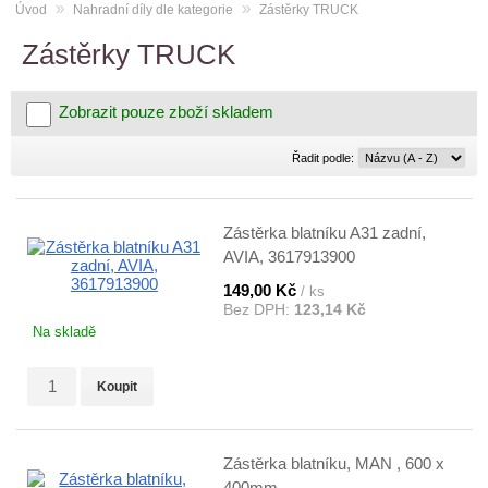
»
»
Úvod
Nahradní díly dle kategorie
Zástěrky TRUCK
Zástěrky TRUCK
Zobrazit pouze zboží skladem
Řadit
Řadit podle:
podle:
Zástěrka blatníku A31 zadní,
AVIA, 3617913900
149,00 Kč
/ ks
Bez DPH:
123,14 Kč
Na skladě
Koupit
Zástěrka blatníku, MAN , 600 x
400mm