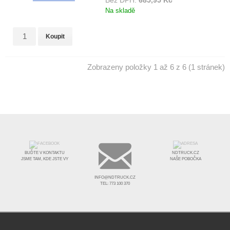
Bez DPH:
685,95 Kč
Na skladě
Koupit
Zobrazeny položky 1 až 6 z 6 (1 stránek)
BUĎTE V KONTAKTU
NDTRUCK.CZ
JSME TAM, KDE JSTE VY
NAŠE POBOČKA
INFO@NDTRUCK.CZ
TEL: 773 100 370