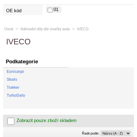
01
OE kód
»
»
Úvod
Náhradní díly dle značky auta
IVECO
IVECO
Podkategorie
Eurocargo
Stralis
Trakker
TurboDaily
Zobrazit pouze zboží skladem
Řadit
Řadit podle:
podle: