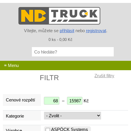
Vítejte, můžete se
přihlásit
nebo
registrovat
.
0 ks - 0,00 Kč
Co
hledáte?
≡ Menu
FILTR
Cenové rozpětí
–
Kč
Kategorie
ASPÖCK Systems
Výrobce