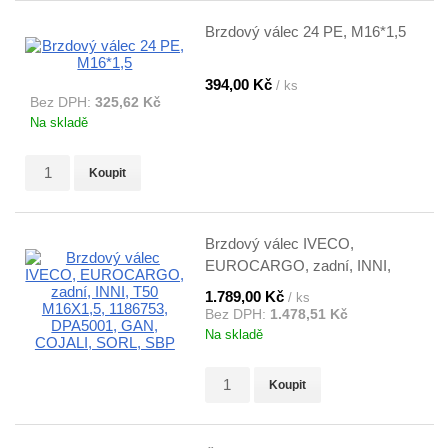
Brzdový válec 24 PE, M16*1,5
394,00 Kč
/ ks
Bez DPH:
325,62 Kč
Na skladě
Koupit
Brzdový válec IVECO,
EUROCARGO, zadní, INNI,
T50 M16X1,5, 1186753,
1.789,00 Kč
/ ks
DPA5001, GAN, COJALI,
Bez DPH:
1.478,51 Kč
SORL, SBP
Na skladě
Koupit