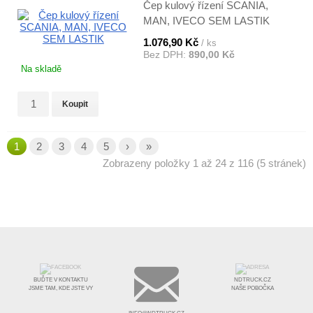
Čep kulový řízení SCANIA,
MAN, IVECO SEM LASTIK
1.076,90 Kč
/ ks
Bez DPH:
890,00 Kč
Na skladě
Koupit
1
2
3
4
5
›
»
Zobrazeny položky 1 až 24 z 116 (5 stránek)
BUĎTE V KONTAKTU
NDTRUCK.CZ
JSME TAM, KDE JSTE VY
NAŠE POBOČKA