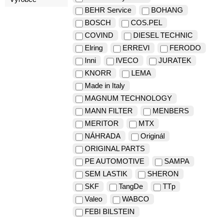
BEHR Service
BOHANG
BOSCH
COS.PEL
COVIND
DIESEL TECHNIC
Elring
ERREVI
FERODO
Inni
IVECO
JURATEK
KNORR
LEMA
Made in Italy
MAGNUM TECHNOLOGY
MANN FILTER
MENBERS
MERITOR
MTX
NÁHRADA
Originál
ORIGINAL PARTS
PE AUTOMOTIVE
SAMPA
SEM LASTIK
SHERON
SKF
TangDe
TTp
Valeo
WABCO
FEBI BILSTEIN