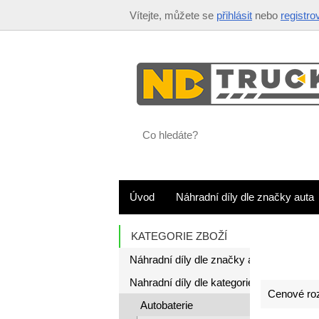
Vítejte, můžete se
přihlásit
nebo
registro
Co
hledáte?
Úvod
Náhradní díly dle značky auta
KATEGORIE ZBOŽÍ
Náhradní díly dle značky auta
Nahradní díly dle kategorie
Cenové roz
Autobaterie