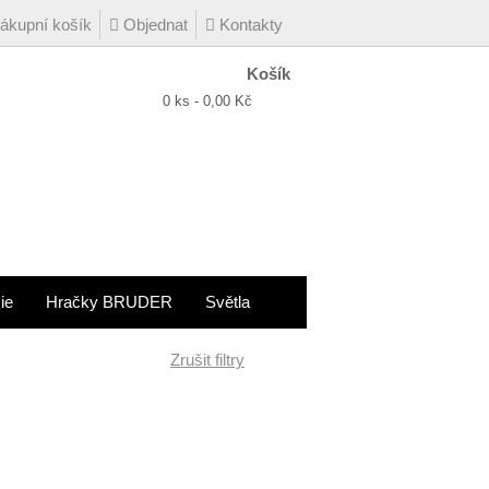
kupní košík
Objednat
Kontakty
Košík
0 ks - 0,00 Kč
ie
Hračky BRUDER
Světla