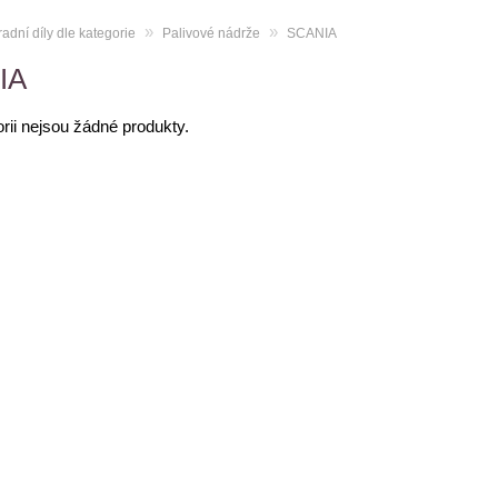
»
»
adní díly dle kategorie
Palivové nádrže
SCANIA
IA
orii nejsou žádné produkty.