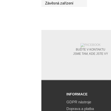
Závěsná zařízení
BUĎTE V KONTAKTU
JSME TAM, KDE JSTE VY
INFORMACE
GDPR nástroje
Doprava a platba