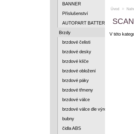
BANNER
»
Úvod
Nahr
Příslušenství
SCAN
AUTOPART BATTERY
Brzdy
V této kateg
brzdové čelisti
brzdové desky
brzdové klíče
brzdové obložení
brzdové páky
brzdové třmeny
brzdové válce
brzdové válce dle výrobce
bubny
čidla ABS