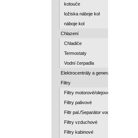
kotouče
ložiska náboje kol
náboje kol
Chlazení
Chladiče
Termostaty
Vodní čerpadla
Elektrocentrály a generátory
Filtry
Filtry motorové/olejové/
Filtry palivové
Filtr pal./Separátor vody
Filtry vzduchové
Filtry kabinové