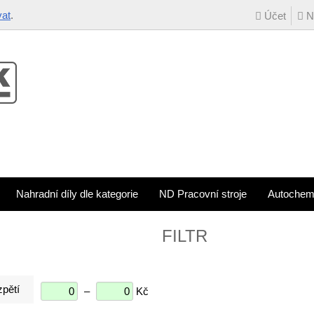
vat
.
Účet
Ná
Nahradní díly dle kategorie
ND Pracovní stroje
Autochem
FILTR
pětí
–
Kč