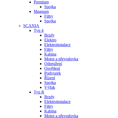
Premium
Spojka
Magnum
Filtry
Spojka
SCANIA
Typ 4
Brzdy
Elektro
Elektroinstalace
Filtry
Kabina
Motor a převodovka
Odpružení
Osvětlení
Podvozek
Řízení
Spojka
Výfuk
Typ R
Brzdy
Elektroinstalace
Filtry
Kabina
Motor a převodovka