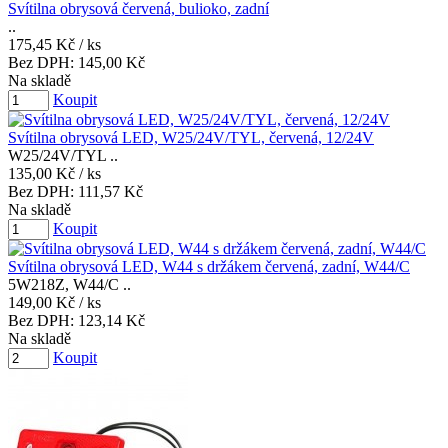
Svítilna obrysová červená, bulioko, zadní
..
175,45 Kč
/ ks
Bez DPH:
145,00 Kč
Na skladě
Koupit
Svítilna obrysová LED, W25/24V/TYL, červená, 12/24V
W25/24V/TYL ..
135,00 Kč
/ ks
Bez DPH:
111,57 Kč
Na skladě
Koupit
Svítilna obrysová LED, W44 s držákem červená, zadní, W44/C
5W218Z, W44/C ..
149,00 Kč
/ ks
Bez DPH:
123,14 Kč
Na skladě
Koupit