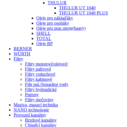
THULUR
THULUR UT 1040
THULUR UT 1040 PLUS
Oleje pro náklaďáky
Oleje pro osobáky
Oleje pro prac.stroje(bagry)
SHELL
TOTAL
Oleje BP
BERNER
WÜRTH
Filtry
Filtry motorové/olejové/
Filtry palivové
Filtry vzduchové
Filtry kabinové
Filtr pal./Separátor vody
Filtry hydraulické
Patrony
Filtry močoviny
Maziva, mazací technika
NANO technologie
Provozní kapaliny
Brzdové kapaliny
Chladící kapaliny