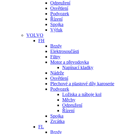
Odpružení
Osvětlení
Podvozek
Řízení
Spojka
Výfuk
VOLVO
FH
Brzdy
Elektrosoučásti
Filtry
Motor a převodovka
Napínací kladky
Nádrže
Osvětlení
Plechové a plastové díly karoserie
Podvozek
Ložiska a náboje kol
Měchy
Odpružení
Řízení
Spojka
Zrcátka
FL
Brzdy