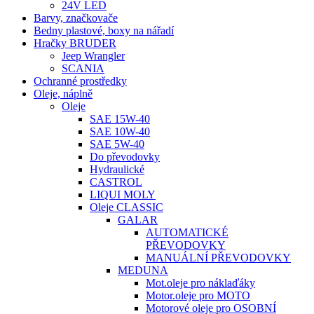
24V LED
Barvy, značkovače
Bedny plastové, boxy na nářadí
Hračky BRUDER
Jeep Wrangler
SCANIA
Ochranné prostředky
Oleje, náplně
Oleje
SAE 15W-40
SAE 10W-40
SAE 5W-40
Do převodovky
Hydraulické
CASTROL
LIQUI MOLY
Oleje CLASSIC
GALAR
AUTOMATICKÉ
PŘEVODOVKY
MANUÁLNÍ PŘEVODOVKY
MEDUNA
Mot.oleje pro náklaďáky
Motor.oleje pro MOTO
Motorové oleje pro OSOBNÍ