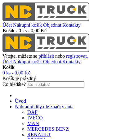
Účet
Nákupní košík
Objednat
Kontakty
Košík
-
0 ks - 0,00 Kč
Vítejte, můžete se
přihlásit
nebo
registrovat
.
Účet
Nákupní košík
Objednat
Kontakty
Košík
0 ks - 0,00 Kč
Košík je prázdný
Co hledáte?
Úvod
Náhradní díly dle značky auta
DAF
IVECO
MAN
MERCEDES BENZ
RENAULT