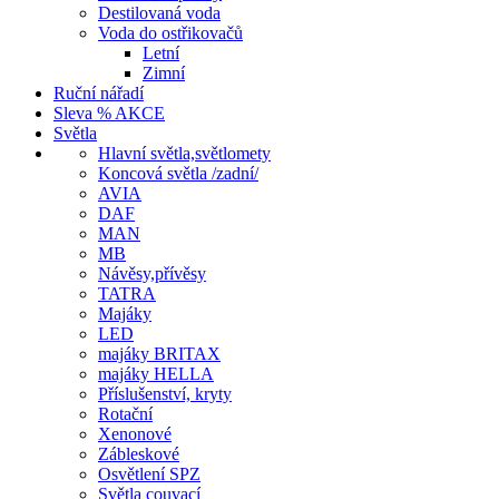
Destilovaná voda
Voda do ostřikovačů
Letní
Zimní
Ruční nářadí
Sleva % AKCE
Světla
Hlavní světla,světlomety
Koncová světla /zadní/
AVIA
DAF
MAN
MB
Návěsy,přívěsy
TATRA
Majáky
LED
majáky BRITAX
majáky HELLA
Příslušenství, kryty
Rotační
Xenonové
Zábleskové
Osvětlení SPZ
Světla couvací