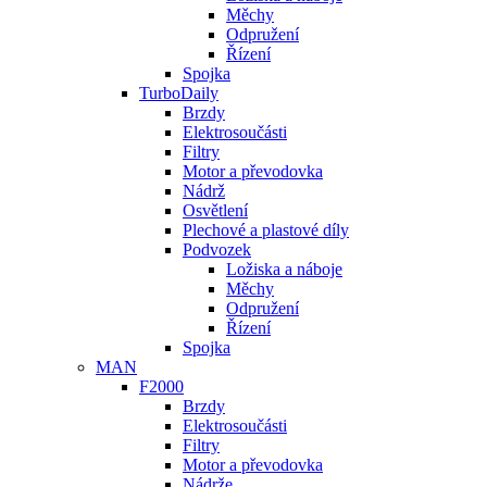
Měchy
Odpružení
Řízení
Spojka
TurboDaily
Brzdy
Elektrosoučásti
Filtry
Motor a převodovka
Nádrž
Osvětlení
Plechové a plastové díly
Podvozek
Ložiska a náboje
Měchy
Odpružení
Řízení
Spojka
MAN
F2000
Brzdy
Elektrosoučásti
Filtry
Motor a převodovka
Nádrže