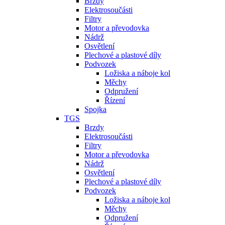
Brzdy
Elektrosoučásti
Filtry
Motor a převodovka
Nádrž
Osvětlení
Plechové a plastové díly
Podvozek
Ložiska a náboje kol
Měchy
Odpružení
Řízení
Spojka
TGS
Brzdy
Elektrosoučásti
Filtry
Motor a převodovka
Nádrž
Osvětlení
Plechové a plastové díly
Podvozek
Ložiska a náboje kol
Měchy
Odpružení