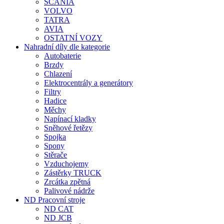
SCANIA
VOLVO
TATRA
AVIA
OSTATNÍ VOZY
Nahradní díly dle kategorie
Autobaterie
Brzdy
Chlazení
Elektrocentrály a generátory
Filtry
Hadice
Měchy
Napínací kladky
Sněhové řetězy
Spojka
Spony
Stěrače
Vzduchojemy
Zástěrky TRUCK
Zrcátka zpětná
Palivové nádrže
ND Pracovní stroje
ND CAT
ND JCB