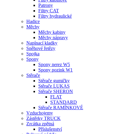
Patrony
Filtry CAT
Filtry hydraulické
Hadice
Měchy
Měchy kabiny
Měchy nápravy
Napínací kladky
Sněhové řetězy
Spojka
Spony
Spony nerez W5
Spony pozink W1
Stěrače
Stěrače gumičky
Stěrače LUKAS
Stěrače SHERON
FLAT
STANDARD
Stěrače RAMÍNKOVÉ
Vzduchojemy
Zástěrky TRUCK
Zrcátka zpětná
Příslušenství