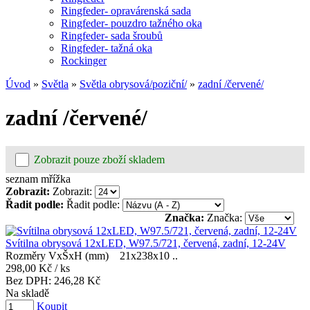
Ringfeder- opravárenská sada
Ringfeder- pouzdro tažného oka
Ringfeder- sada šroubů
Ringfeder- tažná oka
Rockinger
Úvod
»
Světla
»
Světla obrysová/poziční/
»
zadní /červené/
zadní /červené/
Zobrazit pouze zboží skladem
seznam
mřížka
Zobrazit:
Zobrazit:
Řadit podle:
Řadit podle:
Značka:
Značka:
Svítilna obrysová 12xLED, W97.5/721, červená, zadní, 12-24V
Rozměry VxŠxH (mm) 21x238x10 ..
298,00 Kč
/ ks
Bez DPH:
246,28 Kč
Na skladě
Koupit