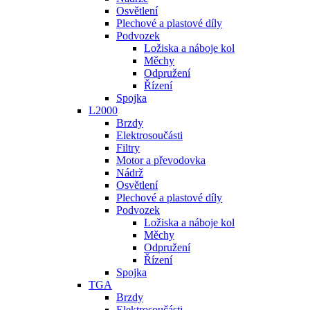
Osvětlení
Plechové a plastové díly
Podvozek
Ložiska a náboje kol
Měchy
Odpružení
Řízení
Spojka
L2000
Brzdy
Elektrosoučásti
Filtry
Motor a převodovka
Nádrž
Osvětlení
Plechové a plastové díly
Podvozek
Ložiska a náboje kol
Měchy
Odpružení
Řízení
Spojka
TGA
Brzdy
Elektrosoučásti