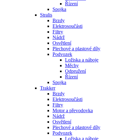
Řízení
Spojka
Stralis
Brzdy
Elektrosoučásti
Filtry
Nádrž
Osvětlení
Plechové a plastové díly
Podvozek
Ložiska a náboje
Měchy
Odpružení
Řízení
Spojka
Trakker
Brzdy
Elektrosoučásti
Filtry
Motor a převodovka
Nádrž
Osvětlení
Plechové a plastové díly
Podvozek
Ložiska a náboje