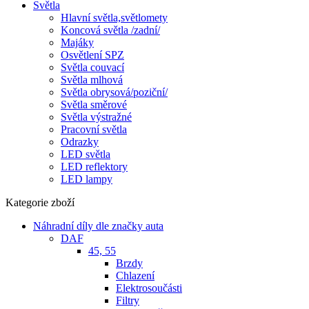
Světla
Hlavní světla,světlomety
Koncová světla /zadní/
Majáky
Osvětlení SPZ
Světla couvací
Světla mlhová
Světla obrysová/poziční/
Světla směrové
Světla výstražné
Pracovní světla
Odrazky
LED světla
LED reflektory
LED lampy
Kategorie zboží
Náhradní díly dle značky auta
DAF
45, 55
Brzdy
Chlazení
Elektrosoučásti
Filtry