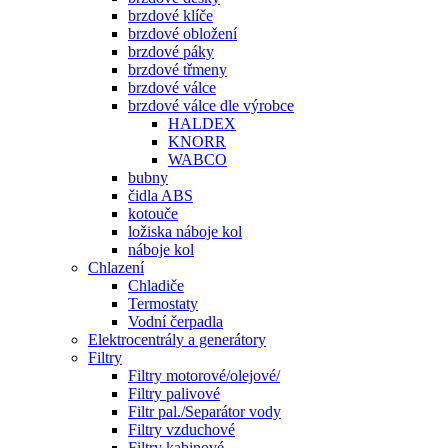
brzdové klíče
brzdové obložení
brzdové páky
brzdové třmeny
brzdové válce
brzdové válce dle výrobce
HALDEX
KNORR
WABCO
bubny
čidla ABS
kotouče
ložiska náboje kol
náboje kol
Chlazení
Chladiče
Termostaty
Vodní čerpadla
Elektrocentrály a generátory
Filtry
Filtry motorové/olejové/
Filtry palivové
Filtr pal./Separátor vody
Filtry vzduchové
Filtry kabinové