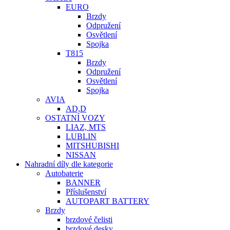
EURO
Brzdy
Odpružení
Osvětlení
Spojka
T815
Brzdy
Odpružení
Osvětlení
Spojka
AVIA
AD,D
OSTATNÍ VOZY
LIAZ, MTS
LUBLIN
MITSHUBISHI
NISSAN
Nahradní díly dle kategorie
Autobaterie
BANNER
Příslušenství
AUTOPART BATTERY
Brzdy
brzdové čelisti
brzdové desky