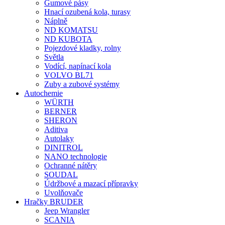
Gumové pásy
Hnací ozubená kola, turasy
Náplně
ND KOMATSU
ND KUBOTA
Pojezdové kladky, rolny
Světla
Vodící, napínací kola
VOLVO BL71
Zuby a zubové systémy
Autochemie
WÜRTH
BERNER
SHERON
Aditiva
Autolaky
DINITROL
NANO technologie
Ochranné nátěry
SOUDAL
Údržbové a mazací přípravky
Uvolňovače
Hračky BRUDER
Jeep Wrangler
SCANIA