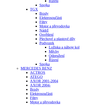
Řízení
Spojka
TGX
Brzdy
Elektrosoučásti
Filtry
Motor a převodovka
Nádrž
Osvětlení
Plechové a plastové díly
Podvozek
Ložiska a náboje kol
Měchy
Odpružení
Řízení
Spojka
MERCEDES BENZ
ACTROS
ATEGO
AXOR 2001-2004
AXOR 2004-
Brzdy
Elektrosoučásti
Filtry
Motor a převodovka