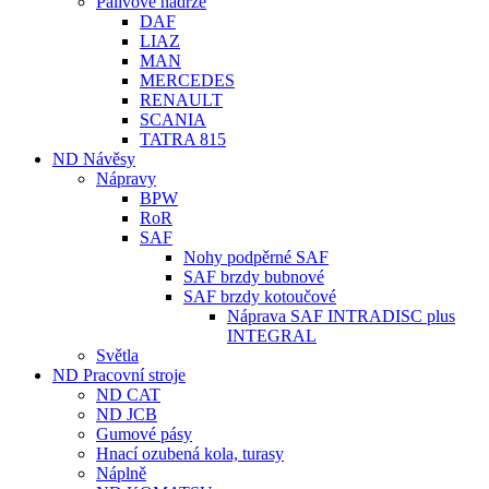
Palivové nádrže
DAF
LIAZ
MAN
MERCEDES
RENAULT
SCANIA
TATRA 815
ND Návěsy
Nápravy
BPW
RoR
SAF
Nohy podpěrné SAF
SAF brzdy bubnové
SAF brzdy kotoučové
Náprava SAF INTRADISC plus
INTEGRAL
Světla
ND Pracovní stroje
ND CAT
ND JCB
Gumové pásy
Hnací ozubená kola, turasy
Náplně