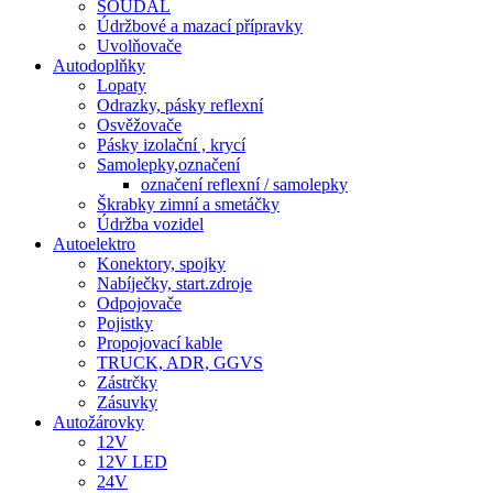
SOUDAL
Údržbové a mazací přípravky
Uvolňovače
Autodoplňky
Lopaty
Odrazky, pásky reflexní
Osvěžovače
Pásky izolační , krycí
Samolepky,označení
označení reflexní / samolepky
Škrabky zimní a smetáčky
Údržba vozidel
Autoelektro
Konektory, spojky
Nabíječky, start.zdroje
Odpojovače
Pojistky
Propojovací kable
TRUCK, ADR, GGVS
Zástrčky
Zásuvky
Autožárovky
12V
12V LED
24V