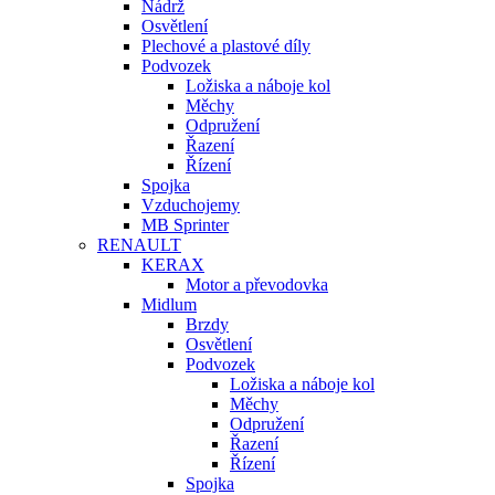
Nádrž
Osvětlení
Plechové a plastové díly
Podvozek
Ložiska a náboje kol
Měchy
Odpružení
Řazení
Řízení
Spojka
Vzduchojemy
MB Sprinter
RENAULT
KERAX
Motor a převodovka
Midlum
Brzdy
Osvětlení
Podvozek
Ložiska a náboje kol
Měchy
Odpružení
Řazení
Řízení
Spojka