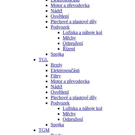
Motor a převodovka
Nádrž
Osvětlení
Plechové a plastové díly
Podvozek
Ložiska a náboje kol
Měchy
Odpružení
Řízení
Spojka
TGL
Brzdy
Elektrosoučásti
Filtry
Motor a převodovka
Nádrž
Osvětlení
Plechové a plastové díly
Podvozek
Ložiska a náboje kol
Měchy
Odpružení
Spojka
TGM