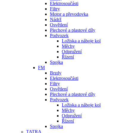
Elektrosoučásti
Filtry
Motor a převodovka
Nádrž
Osvětlení
Plechové a plastové díly
Podvozek
Ložiska a náboje kol
Měchy
Odpružení
Řízení
Spojka
FM
Brzdy
Elektrosoučásti
Filtry
Osvětlení
Plechové a plastové díly
Podvozek
Ložiska a náboje kol
Měchy
Odpružení
Řízení
Spojka
TATRA