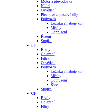
Motor a převodovka
Nádrž
Osvětlení
Plechové a plastové díly
Podvozek
Ložiska a náboje kol
Měchy
Odpružení
Řízení
Spojka
LF
Brzdy
Chlazení
Filtry
Osvětlení
Podvozek
Ložiska a náboje kol
Měchy
Odpružení
Řízení
Spojka
CF
Brzdy
Chlazení
Filtry