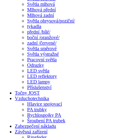
Světla mlhová
Mlhová přední
Mlhová zadní
Světla obrysová/poziční/
tykadla
přední /bílé/
boční /oranžové/
zadní /červené/
Světla směrové
Světla výstražné
Pracovní světla
Odrazky
LED světla
LED reflektory
LED lampy
Příslušenství
Točny JOST
Vzduchotechnika
Hlavice spojovací
PA trubky
Rychlospojky PA
Šroubení PA trubek
Zabezpečení nákladu
Závěsná zařízení
Ringfeder