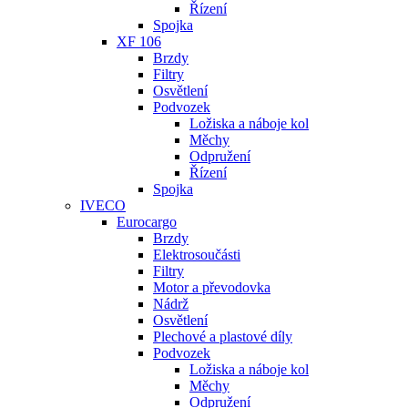
Řízení
Spojka
XF 106
Brzdy
Filtry
Osvětlení
Podvozek
Ložiska a náboje kol
Měchy
Odpružení
Řízení
Spojka
IVECO
Eurocargo
Brzdy
Elektrosoučásti
Filtry
Motor a převodovka
Nádrž
Osvětlení
Plechové a plastové díly
Podvozek
Ložiska a náboje kol
Měchy
Odpružení