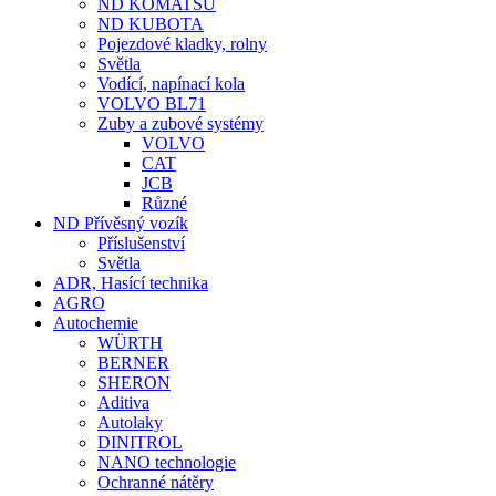
ND KOMATSU
ND KUBOTA
Pojezdové kladky, rolny
Světla
Vodící, napínací kola
VOLVO BL71
Zuby a zubové systémy
VOLVO
CAT
JCB
Různé
ND Přívěsný vozík
Příslušenství
Světla
ADR, Hasící technika
AGRO
Autochemie
WÜRTH
BERNER
SHERON
Aditiva
Autolaky
DINITROL
NANO technologie
Ochranné nátěry