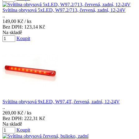
Svítilna obrysová 5xLED, W97.2/713, červená, zadní, 12-24V
..
149,00 Kč
/ ks
Bez DPH:
123,14 Kč
Na skladě
Koupit
Svítilna obrysová 9xLED, W97.4T, červená, zadní, 12-24V
..
269,00 Kč
/ ks
Bez DPH:
222,31 Kč
Na skladě
Koupit