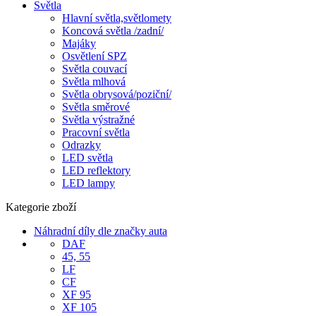
Světla
Hlavní světla,světlomety
Koncová světla /zadní/
Majáky
Osvětlení SPZ
Světla couvací
Světla mlhová
Světla obrysová/poziční/
Světla směrové
Světla výstražné
Pracovní světla
Odrazky
LED světla
LED reflektory
LED lampy
Kategorie zboží
Náhradní díly dle značky auta
DAF
45, 55
LF
CF
XF 95
XF 105