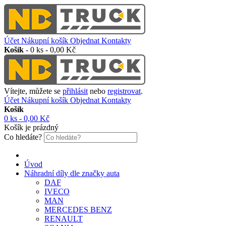
Účet
Nákupní košík
Objednat
Kontakty
Košík
-
0 ks - 0,00 Kč
Vítejte, můžete se
přihlásit
nebo
registrovat
.
Účet
Nákupní košík
Objednat
Kontakty
Košík
0 ks - 0,00 Kč
Košík je prázdný
Co hledáte?
Úvod
Náhradní díly dle značky auta
DAF
IVECO
MAN
MERCEDES BENZ
RENAULT