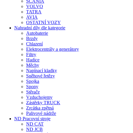
SCANIA
VOLVO
TATRA
AVIA
OSTATNÍ VOZY
Nahradní díly dle kategorie
Autobaterie
Brzdy
Chlazení
Elektrocentrály a generátory
Filtry
Hadice
Měchy
Napínací kladky
Sněhové řetězy
Spojka
Spony
Stěrače
Vzduchojemy
Zástěrky TRUCK
Zrcátka zpětná
Palivové nádrže
ND Pracovní stroje
ND CAT
ND JCB