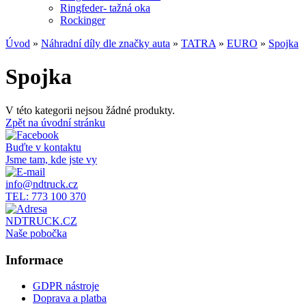
Ringfeder- tažná oka
Rockinger
Úvod
»
Náhradní díly dle značky auta
»
TATRA
»
EURO
»
Spojka
Spojka
V této kategorii nejsou žádné produkty.
Zpět na úvodní stránku
Buďte v kontaktu
Jsme tam, kde jste vy
info@ndtruck.cz
TEL: 773 100 370
NDTRUCK.CZ
Naše pobočka
Informace
GDPR nástroje
Doprava a platba