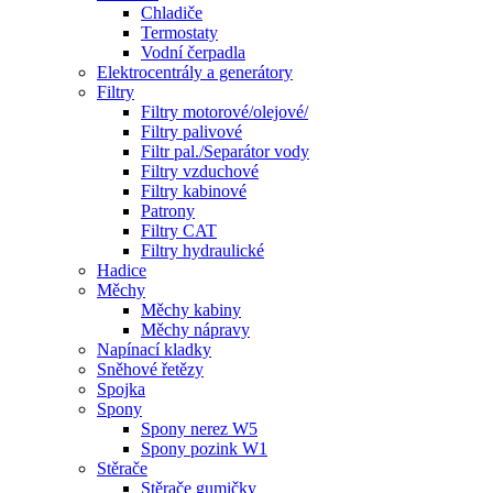
Chladiče
Termostaty
Vodní čerpadla
Elektrocentrály a generátory
Filtry
Filtry motorové/olejové/
Filtry palivové
Filtr pal./Separátor vody
Filtry vzduchové
Filtry kabinové
Patrony
Filtry CAT
Filtry hydraulické
Hadice
Měchy
Měchy kabiny
Měchy nápravy
Napínací kladky
Sněhové řetězy
Spojka
Spony
Spony nerez W5
Spony pozink W1
Stěrače
Stěrače gumičky