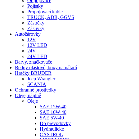
Odpojovače
Pojistky
Propojovací kable
TRUCK, ADR, GGVS
Zástrčky
Zásuvky
Autožárovky
12V
12V LED
24V
24V LED
Barvy, značkovače
Bedny plastové, boxy na nářadí
Hračky BRUDER
Jeep Wrangler
SCANIA
Ochranné prostředky
Oleje, náplně
Oleje
SAE 15W-40
SAE 10W-40
SAE 5W-40
Do převodovky
Hydraulické
CASTROL