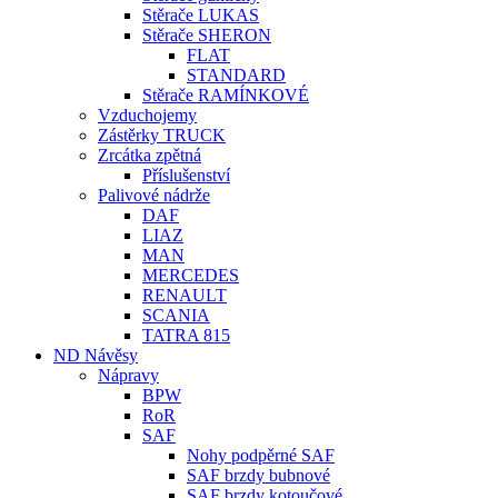
Stěrače LUKAS
Stěrače SHERON
FLAT
STANDARD
Stěrače RAMÍNKOVÉ
Vzduchojemy
Zástěrky TRUCK
Zrcátka zpětná
Příslušenství
Palivové nádrže
DAF
LIAZ
MAN
MERCEDES
RENAULT
SCANIA
TATRA 815
ND Návěsy
Nápravy
BPW
RoR
SAF
Nohy podpěrné SAF
SAF brzdy bubnové
SAF brzdy kotoučové