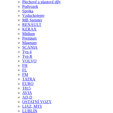
Plechové a plastové díly
Podvozek
Spojka
Vzduchojemy
MB Sprinter
RENAULT
KERAX
Midlum
Premium
Magnum
SCANIA
Typ 4
Typ R
VOLVO
FH
FL
FM
TATRA
EURO
T815
AVIA
AD,D
OSTATNÍ VOZY
LIAZ, MTS
LUBLIN