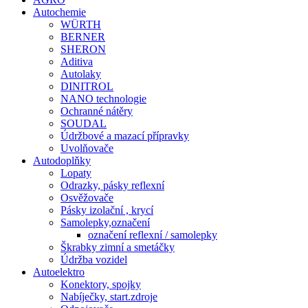
Autochemie
WÜRTH
BERNER
SHERON
Aditiva
Autolaky
DINITROL
NANO technologie
Ochranné nátěry
SOUDAL
Údržbové a mazací přípravky
Uvolňovače
Autodoplňky
Lopaty
Odrazky, pásky reflexní
Osvěžovače
Pásky izolační , krycí
Samolepky,označení
označení reflexní / samolepky
Škrabky zimní a smetáčky
Údržba vozidel
Autoelektro
Konektory, spojky
Nabíječky, start.zdroje