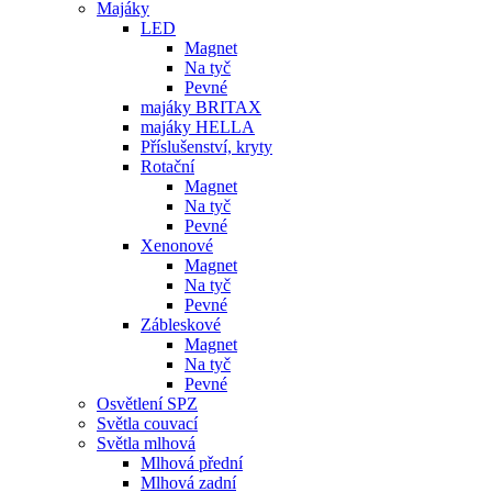
Majáky
LED
Magnet
Na tyč
Pevné
majáky BRITAX
majáky HELLA
Příslušenství, kryty
Rotační
Magnet
Na tyč
Pevné
Xenonové
Magnet
Na tyč
Pevné
Zábleskové
Magnet
Na tyč
Pevné
Osvětlení SPZ
Světla couvací
Světla mlhová
Mlhová přední
Mlhová zadní