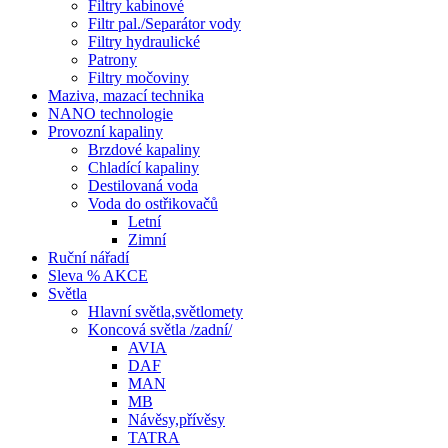
Filtry kabinové
Filtr pal./Separátor vody
Filtry hydraulické
Patrony
Filtry močoviny
Maziva, mazací technika
NANO technologie
Provozní kapaliny
Brzdové kapaliny
Chladící kapaliny
Destilovaná voda
Voda do ostřikovačů
Letní
Zimní
Ruční nářadí
Sleva % AKCE
Světla
Hlavní světla,světlomety
Koncová světla /zadní/
AVIA
DAF
MAN
MB
Návěsy,přívěsy
TATRA