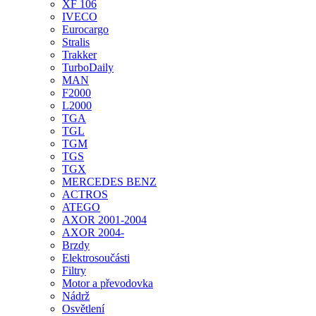
XF 106
IVECO
Eurocargo
Stralis
Trakker
TurboDaily
MAN
F2000
L2000
TGA
TGL
TGM
TGS
TGX
MERCEDES BENZ
ACTROS
ATEGO
AXOR 2001-2004
AXOR 2004-
Brzdy
Elektrosoučásti
Filtry
Motor a převodovka
Nádrž
Osvětlení