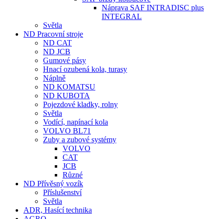
Náprava SAF INTRADISC plus
INTEGRAL
Světla
ND Pracovní stroje
ND CAT
ND JCB
Gumové pásy
Hnací ozubená kola, turasy
Náplně
ND KOMATSU
ND KUBOTA
Pojezdové kladky, rolny
Světla
Vodící, napínací kola
VOLVO BL71
Zuby a zubové systémy
VOLVO
CAT
JCB
Různé
ND Přívěsný vozík
Příslušenství
Světla
ADR, Hasící technika
AGRO