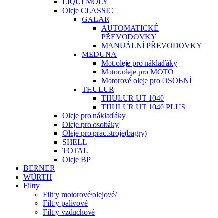
LIQUI MOLY
Oleje CLASSIC
GALAR
AUTOMATICKÉ
PŘEVODOVKY
MANUÁLNÍ PŘEVODOVKY
MEDUNA
Mot.oleje pro náklaďáky
Motor.oleje pro MOTO
Motorové oleje pro OSOBNÍ
THULUR
THULUR UT 1040
THULUR UT 1040 PLUS
Oleje pro náklaďáky
Oleje pro osobáky
Oleje pro prac.stroje(bagry)
SHELL
TOTAL
Oleje BP
BERNER
WÜRTH
Filtry
Filtry motorové/olejové/
Filtry palivové
Filtry vzduchové