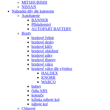
MITSHUBISHI
NISSAN
Nahradní díly dle kategorie
Autobaterie
BANNER
Příslušenství
AUTOPART BATTERY
Brzdy
brzdové čelisti
brzdové desky
brzdové klíče
brzdové obložení
brzdové páky
brzdové třmeny
brzdové válce
brzdové válce dle výrobce
HALDEX
KNORR
WABCO
bubny
čidla ABS
kotouče
ložiska náboje kol
náboje kol
Chlazení