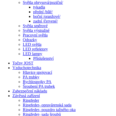
Světla obrysová/poziční/
tykadla
přední /bílé/
boční /oranžové/
zadní /červené/
Světla směrové
Světla výstražné
Pracovní světla
Odrazky
LED světla
LED reflektory
LED lampy
Příslušenství
Točny JOST
Vzduchotechnika
Hlavice spojovací
PA trubky
Rychlospojky PA
Šroubení PA trubek
Zabezpečení nákladu
Závěsná zařízení
Ringfeder
Ringfeder- opravárenská sada
Ringfeder- pouzdro tažného oka
Ringfeder- sada šroubů