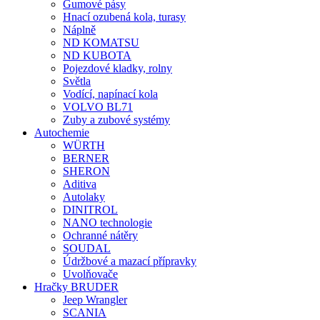
Gumové pásy
Hnací ozubená kola, turasy
Náplně
ND KOMATSU
ND KUBOTA
Pojezdové kladky, rolny
Světla
Vodící, napínací kola
VOLVO BL71
Zuby a zubové systémy
Autochemie
WÜRTH
BERNER
SHERON
Aditiva
Autolaky
DINITROL
NANO technologie
Ochranné nátěry
SOUDAL
Údržbové a mazací přípravky
Uvolňovače
Hračky BRUDER
Jeep Wrangler
SCANIA