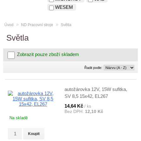
WESEM
»
»
Úvod
ND Pracovní stroje
Světla
Světla
Zobrazit pouze zboží skladem
Řadit
Řadit podle:
podle:
autožárovka 12V, 15W sufitka,
SV 8,5 15x42, EL267
14,64 Kč
/ ks
Bez DPH:
12,10 Kč
Na skladě
Koupit