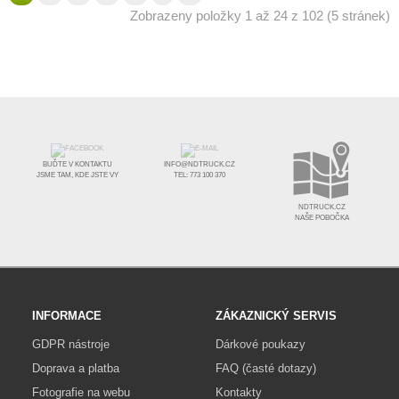
Zobrazeny položky 1 až 24 z 102 (5 stránek)
BUĎTE V KONTAKTU
INFO@NDTRUCK.CZ
JSME TAM, KDE JSTE VY
TEL: 773 100 370
NDTRUCK.CZ
NAŠE POBOČKA
INFORMACE
ZÁKAZNICKÝ SERVIS
GDPR nástroje
Dárkové poukazy
Doprava a platba
FAQ (časté dotazy)
Fotografie na webu
Kontakty