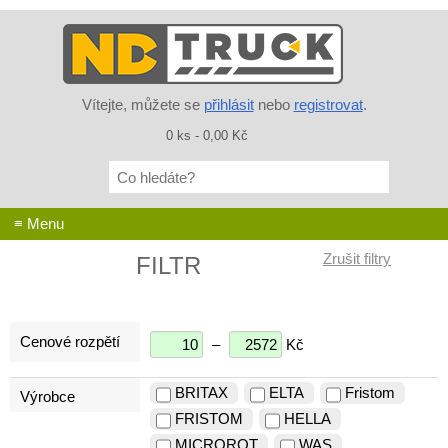
Vítejte, můžete se
přihlásit
nebo
registrovat
.
0 ks - 0,00 Kč
Co
hledáte?
≡ Menu
FILTR
Cenové rozpětí
–
Kč
BRITAX
ELTA
Fristom
Výrobce
FRISTOM
HELLA
MICROROT
WAS