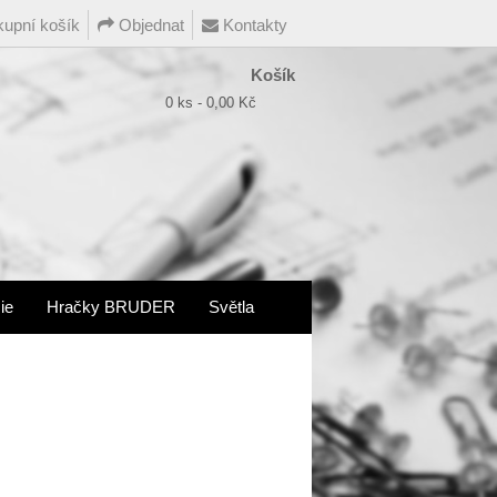
upní košík
Objednat
Kontakty
Košík
0 ks - 0,00 Kč
ie
Hračky BRUDER
Světla