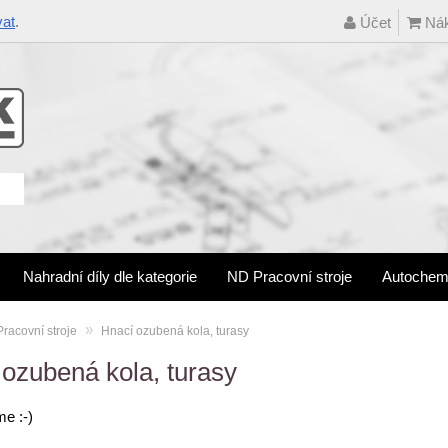
vat
.
Účet
Nák
Nahradní díly dle kategorie
ND Pracovní stroje
Autochem
»
racovní stroje
Hnací ozubená kola, turasy
ozubená kola, turasy
me :-)