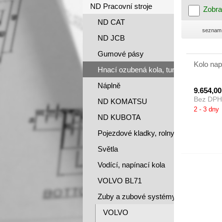
ND Pracovní stroje
Zobra
ND CAT
seznam
ND JCB
Gumové pásy
Kolo na
Hnací ozubená kola, turasy
Náplně
9.654,0
Bez DPH
ND KOMATSU
2 - 3 dny
ND KUBOTA
Pojezdové kladky, rolny
Světla
Vodící, napínací kola
VOLVO BL71
Zuby a zubové systémy
VOLVO