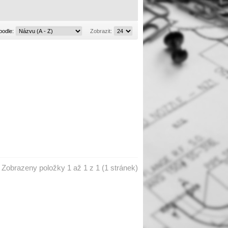
Řadit
Zobrazit:
podle:
Zobrazit:
podle:
Zobrazeny položky 1 až 1 z 1 (1 stránek)