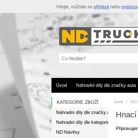
Vítejte, můžete se
přihlásit
nebo
registro
Co
hledáte?
Úvod
Náhradní díly dle značky auta
»
KATEGORIE ZBOŽÍ
Úvod
ND P
Náhradní díly dle značky auta
Hnací 
Nahradní díly dle kategorie
Připravuje
ND Návěsy