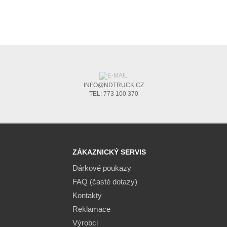
INFO@NDTRUCK.CZ
TEL: 773 100 370
ZÁKAZNICKÝ SERVIS
Dárkové poukazy
FAQ (časté dotazy)
Kontakty
Reklamace
Výrobci