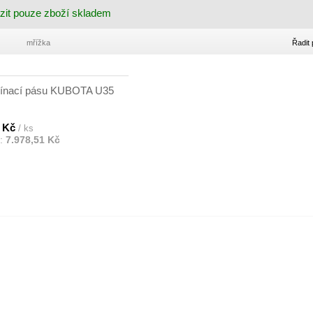
zit pouze zboží skladem
mřížka
Řadit 
pínací pásu KUBOTA U35
0 Kč
/ ks
:
7.978,51 Kč