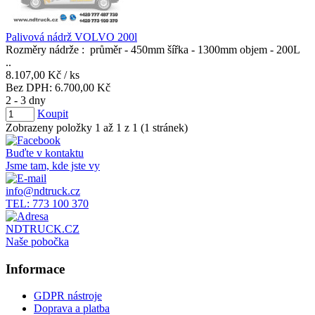
Palivová nádrž VOLVO 200l
Rozměry nádrže : průměr - 450mm šířka - 1300mm objem - 200L
..
8.107,00 Kč
/ ks
Bez DPH:
6.700,00 Kč
2 - 3 dny
Koupit
Zobrazeny položky 1 až 1 z 1 (1 stránek)
Buďte v kontaktu
Jsme tam, kde jste vy
info@ndtruck.cz
TEL: 773 100 370
NDTRUCK.CZ
Naše pobočka
Informace
GDPR nástroje
Doprava a platba