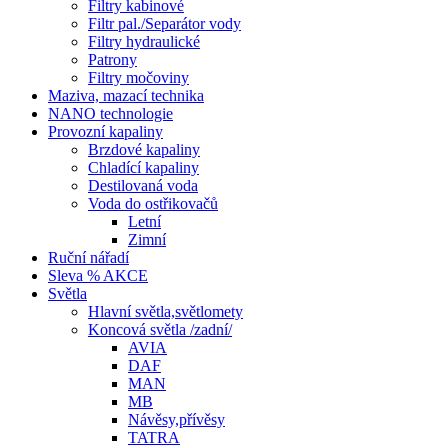
Filtry kabinové
Filtr pal./Separátor vody
Filtry hydraulické
Patrony
Filtry močoviny
Maziva, mazací technika
NANO technologie
Provozní kapaliny
Brzdové kapaliny
Chladící kapaliny
Destilovaná voda
Voda do ostřikovačů
Letní
Zimní
Ruční nářadí
Sleva % AKCE
Světla
Hlavní světla,světlomety
Koncová světla /zadní/
AVIA
DAF
MAN
MB
Návěsy,přívěsy
TATRA