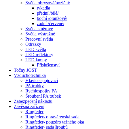
Světla obrysová/poziční/
tykadla
přední /bílé/
boční /oranžové/
zadní /červené/
Světla směrové
Světla výstražné
Pracovní světla
Odrazky
LED světla
LED reflektory
LED lampy
Příslušenství
Točny JOST
Vzduchotechnika
Hlavice spojovací
PA trubky
Rychlospojky PA
Šroubení PA trubek
Zabezpečení nákladu
Závěsná zařízení
Ringfeder
Ringfeder- opravárenská sada
Ringfeder- pouzdro tažného oka
Ringfeder- sada šroubů