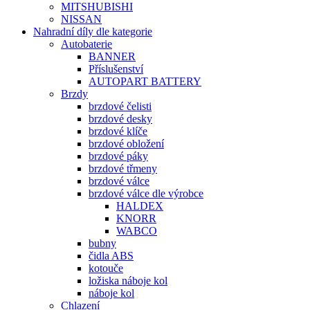
MITSHUBISHI
NISSAN
Nahradní díly dle kategorie
Autobaterie
BANNER
Příslušenství
AUTOPART BATTERY
Brzdy
brzdové čelisti
brzdové desky
brzdové klíče
brzdové obložení
brzdové páky
brzdové třmeny
brzdové válce
brzdové válce dle výrobce
HALDEX
KNORR
WABCO
bubny
čidla ABS
kotouče
ložiska náboje kol
náboje kol
Chlazení