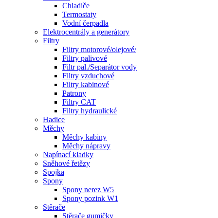
Chladiče
Termostaty
Vodní čerpadla
Elektrocentrály a generátory
Filtry
Filtry motorové/olejové/
Filtry palivové
Filtr pal./Separátor vody
Filtry vzduchové
Filtry kabinové
Patrony
Filtry CAT
Filtry hydraulické
Hadice
Měchy
Měchy kabiny
Měchy nápravy
Napínací kladky
Sněhové řetězy
Spojka
Spony
Spony nerez W5
Spony pozink W1
Stěrače
Stěrače gumičky