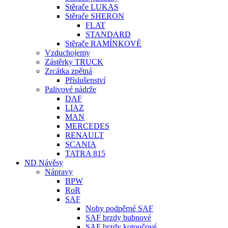
Stěrače LUKAS
Stěrače SHERON
FLAT
STANDARD
Stěrače RAMÍNKOVÉ
Vzduchojemy
Zástěrky TRUCK
Zrcátka zpětná
Příslušenství
Palivové nádrže
DAF
LIAZ
MAN
MERCEDES
RENAULT
SCANIA
TATRA 815
ND Návěsy
Nápravy
BPW
RoR
SAF
Nohy podpěrné SAF
SAF brzdy bubnové
SAF brzdy kotoučové