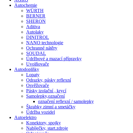
Autochemie
WÜRTH
BERNER
SHERON
Aditiva
Autolaky
DINITROL
NANO technologie
Ochranné nátěry
SOUDAL
Údržbové a mazací přípravky
Uvolňovače
Autodoplňky
Lopaty
Odrazky, pásky reflexní
Osvěžovače
Pásky izolační , krycí
Samolepky,označení
označení reflexní / samolepky
Škrabky zimní a smetáčky
Údržba vozidel
Autoelektro
Konektory, spojky
Nabíječky, start.zdroje