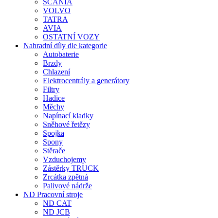
SCANIA
VOLVO
TATRA
AVIA
OSTATNÍ VOZY
Nahradní díly dle kategorie
Autobaterie
Brzdy
Chlazení
Elektrocentrály a generátory
Filtry
Hadice
Měchy
Napínací kladky
Sněhové řetězy
Spojka
Spony
Stěrače
Vzduchojemy
Zástěrky TRUCK
Zrcátka zpětná
Palivové nádrže
ND Pracovní stroje
ND CAT
ND JCB