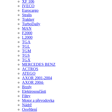
XF 106
IVECO
Eurocargo
Stralis
Trakker
TurboDaily
MAN
F2000
L2000
TGA
TGL
TGM
TGS
TGX
MERCEDES BENZ
ACTROS
ATEGO
AXOR 2001-2004
AXOR 2004-
Brzdy
Elektrosoučásti
Filtry
Motor a převodovka
Nádrž
Osvětlení