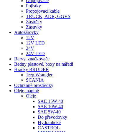
Odpojovače
Pojistky
Propojovací kable
TRUCK, ADR, GGVS
Zástrčky
Zásuvky
Autožárovky
12V
12V LED
24V
24V LED
Barvy, značkovače
Bedny plastové, boxy na nářadí
Hračky BRUDER
Jeep Wrangler
SCANIA
Ochranné prostředky
Oleje, náplně
Oleje
SAE 15W-40
SAE 10W-40
SAE 5W-40
Do převodovky
Hydraulické
CASTROL