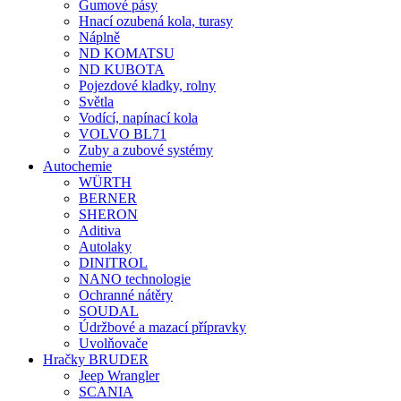
Gumové pásy
Hnací ozubená kola, turasy
Náplně
ND KOMATSU
ND KUBOTA
Pojezdové kladky, rolny
Světla
Vodící, napínací kola
VOLVO BL71
Zuby a zubové systémy
Autochemie
WÜRTH
BERNER
SHERON
Aditiva
Autolaky
DINITROL
NANO technologie
Ochranné nátěry
SOUDAL
Údržbové a mazací přípravky
Uvolňovače
Hračky BRUDER
Jeep Wrangler
SCANIA