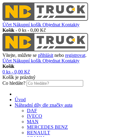
Účet
Nákupní košík
Objednat
Kontakty
Košík
-
0 ks - 0,00 Kč
Vítejte, můžete se
přihlásit
nebo
registrovat
.
Účet
Nákupní košík
Objednat
Kontakty
Košík
0 ks - 0,00 Kč
Košík je prázdný
Co hledáte?
Úvod
Náhradní díly dle značky auta
DAF
IVECO
MAN
MERCEDES BENZ
RENAULT