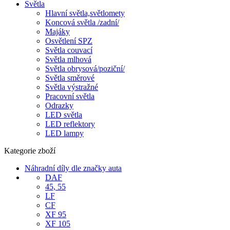
Světla
Hlavní světla,světlomety
Koncová světla /zadní/
Majáky
Osvětlení SPZ
Světla couvací
Světla mlhová
Světla obrysová/poziční/
Světla směrové
Světla výstražné
Pracovní světla
Odrazky
LED světla
LED reflektory
LED lampy
Kategorie zboží
Náhradní díly dle značky auta
DAF
45, 55
LF
CF
XF 95
XF 105