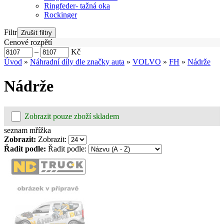
Ringfeder- tažná oka
Rockinger
Filtr
Cenové rozpětí
–
Kč
Úvod
»
Náhradní díly dle značky auta
»
VOLVO
»
FH
»
Nádrže
Nádrže
Zobrazit pouze zboží skladem
seznam
mřížka
Zobrazit:
Zobrazit:
Řadit podle:
Řadit podle: