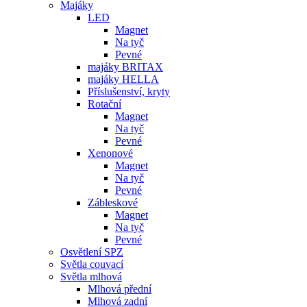
Majáky
LED
Magnet
Na tyč
Pevné
majáky BRITAX
majáky HELLA
Příslušenství, kryty
Rotační
Magnet
Na tyč
Pevné
Xenonové
Magnet
Na tyč
Pevné
Zábleskové
Magnet
Na tyč
Pevné
Osvětlení SPZ
Světla couvací
Světla mlhová
Mlhová přední
Mlhová zadní