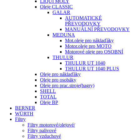
LIQUI MOLY
Oleje CLASSIC
GALAR
AUTOMATICKÉ
PŘEVODOVKY
MANUÁLNÍ PŘEVODOVKY
MEDUNA
Mot.oleje pro náklaďáky
Motor.oleje pro MOTO
Motorové oleje pro OSOBNÍ
THULUR
THULUR UT 1040
THULUR UT 1040 PLUS
Oleje pro náklaďáky
Oleje pro osobáky
Oleje pro prac.stroje(bagry)
SHELL
TOTAL
Oleje BP
BERNER
WÜRTH
Filtry
Filtry motorové/olejové/
Filtry palivové
Filtry vzduchové