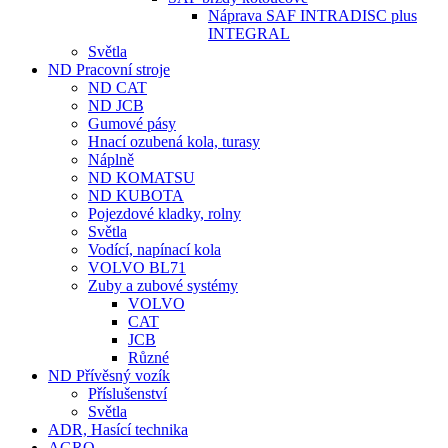
Náprava SAF INTRADISC plus
INTEGRAL
Světla
ND Pracovní stroje
ND CAT
ND JCB
Gumové pásy
Hnací ozubená kola, turasy
Náplně
ND KOMATSU
ND KUBOTA
Pojezdové kladky, rolny
Světla
Vodící, napínací kola
VOLVO BL71
Zuby a zubové systémy
VOLVO
CAT
JCB
Různé
ND Přívěsný vozík
Příslušenství
Světla
ADR, Hasící technika
AGRO