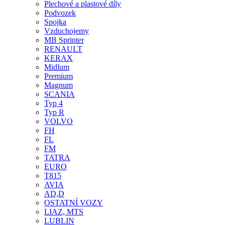
Plechové a plastové díly
Podvozek
Spojka
Vzduchojemy
MB Sprinter
RENAULT
KERAX
Midlum
Premium
Magnum
SCANIA
Typ 4
Typ R
VOLVO
FH
FL
FM
TATRA
EURO
T815
AVIA
AD,D
OSTATNÍ VOZY
LIAZ, MTS
LUBLIN