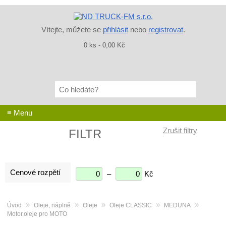
Vítejte, můžete se
přihlásit
nebo
registrovat
.
0 ks - 0,00 Kč
Co
hledáte?
≡ Menu
FILTR
Cenové rozpětí
–
Kč
»
»
»
»
»
Úvod
Oleje, náplně
Oleje
Oleje CLASSIC
MEDUNA
Motor.oleje pro MOTO