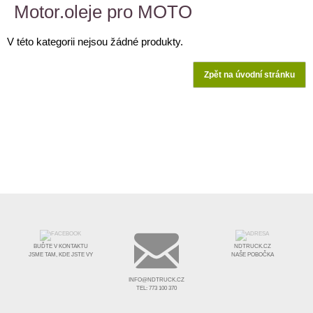
Motor.oleje pro MOTO
V této kategorii nejsou žádné produkty.
Zpět na úvodní stránku
BUĎTE V KONTAKTU
NDTRUCK.CZ
JSME TAM, KDE JSTE VY
NAŠE POBOČKA
INFO@NDTRUCK.CZ
TEL: 773 100 370