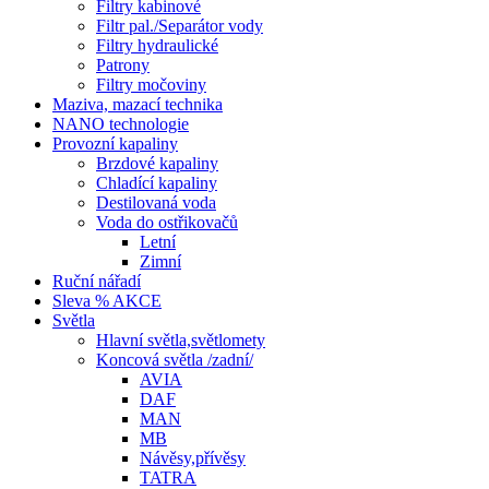
Filtry kabinové
Filtr pal./Separátor vody
Filtry hydraulické
Patrony
Filtry močoviny
Maziva, mazací technika
NANO technologie
Provozní kapaliny
Brzdové kapaliny
Chladící kapaliny
Destilovaná voda
Voda do ostřikovačů
Letní
Zimní
Ruční nářadí
Sleva % AKCE
Světla
Hlavní světla,světlomety
Koncová světla /zadní/
AVIA
DAF
MAN
MB
Návěsy,přívěsy
TATRA