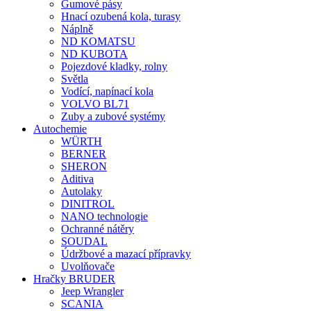
Gumové pásy
Hnací ozubená kola, turasy
Náplně
ND KOMATSU
ND KUBOTA
Pojezdové kladky, rolny
Světla
Vodící, napínací kola
VOLVO BL71
Zuby a zubové systémy
Autochemie
WÜRTH
BERNER
SHERON
Aditiva
Autolaky
DINITROL
NANO technologie
Ochranné nátěry
SOUDAL
Údržbové a mazací přípravky
Uvolňovače
Hračky BRUDER
Jeep Wrangler
SCANIA