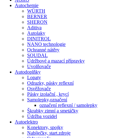
Autochemie
WÜRTH
BERNER
SHERON
Aditiva
Autolaky
DINITROL
NANO technologie
Ochranné nátěry
SOUDAL
Údržbové a mazací přípravky
Uvolňovače
Autodoplňky
Lopaty
Odrazky, pásky reflexní
Osvěžovače
Pásky izolační , krycí
Samolepky,označení
označení reflexní / samolepky
Škrabky zimní a smetáčky
Údržba vozidel
Autoelektro
Konektory, spojky
Nabíječky, start.zdroje