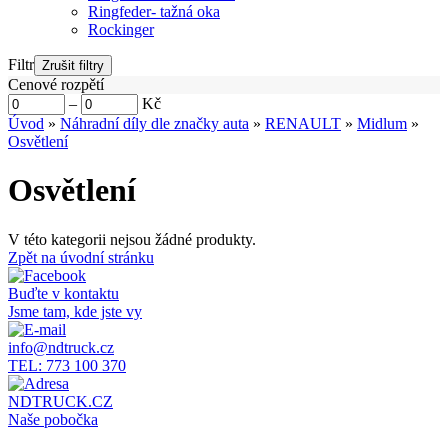
Ringfeder- tažná oka
Rockinger
Filtr
Cenové rozpětí
–
Kč
Úvod
»
Náhradní díly dle značky auta
»
RENAULT
»
Midlum
»
Osvětlení
Osvětlení
V této kategorii nejsou žádné produkty.
Zpět na úvodní stránku
Buďte v kontaktu
Jsme tam, kde jste vy
info@ndtruck.cz
TEL: 773 100 370
NDTRUCK.CZ
Naše pobočka