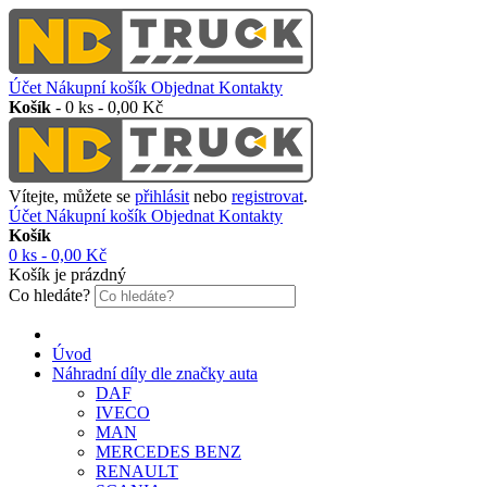
Účet
Nákupní košík
Objednat
Kontakty
Košík
-
0 ks - 0,00 Kč
Vítejte, můžete se
přihlásit
nebo
registrovat
.
Účet
Nákupní košík
Objednat
Kontakty
Košík
0 ks - 0,00 Kč
Košík je prázdný
Co hledáte?
Úvod
Náhradní díly dle značky auta
DAF
IVECO
MAN
MERCEDES BENZ
RENAULT