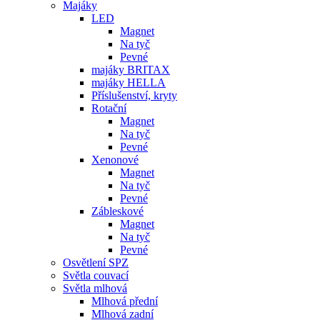
Majáky
LED
Magnet
Na tyč
Pevné
majáky BRITAX
majáky HELLA
Příslušenství, kryty
Rotační
Magnet
Na tyč
Pevné
Xenonové
Magnet
Na tyč
Pevné
Zábleskové
Magnet
Na tyč
Pevné
Osvětlení SPZ
Světla couvací
Světla mlhová
Mlhová přední
Mlhová zadní