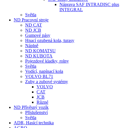
Náprava SAF INTRADISC plus
INTEGRAL
Světla
ND Pracovní stroje
ND CAT
ND JCB
Gumové pásy
Hnací ozubená kola, turasy
Náplně
ND KOMATSU
ND KUBOTA
Pojezdové kladky, rolny
Světla
Vodící, napínací kola
VOLVO BL71
Zuby a zubové systémy
VOLVO
CAT
JCB
Různé
ND Přívěsný vozík
Příslušenství
Světla
ADR, Hasící technika
AGRO