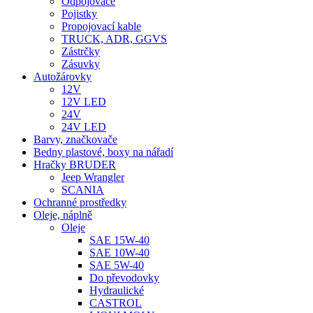
Odpojovače
Pojistky
Propojovací kable
TRUCK, ADR, GGVS
Zástrčky
Zásuvky
Autožárovky
12V
12V LED
24V
24V LED
Barvy, značkovače
Bedny plastové, boxy na nářadí
Hračky BRUDER
Jeep Wrangler
SCANIA
Ochranné prostředky
Oleje, náplně
Oleje
SAE 15W-40
SAE 10W-40
SAE 5W-40
Do převodovky
Hydraulické
CASTROL