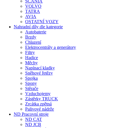
SCANIA
VOLVO
TATRA
AVIA
OSTATNÍ VOZY
Nahradní díly dle kategorie
Autobaterie
Brzdy
Chlazení
Elektrocentrály a generátory
Filtry
Hadice
Měchy
Napínací kladky
Sněhové řetězy
Spojka
Spony
Stěrače
Vzduchojemy
Zástěrky TRUCK
Zrcátka zpětná
Palivové nádrže
ND Pracovní stroje
ND CAT
ND JCB