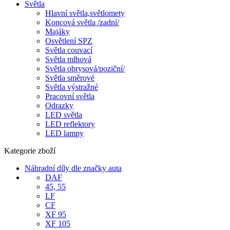
Světla
Hlavní světla,světlomety
Koncová světla /zadní/
Majáky
Osvětlení SPZ
Světla couvací
Světla mlhová
Světla obrysová/poziční/
Světla směrové
Světla výstražné
Pracovní světla
Odrazky
LED světla
LED reflektory
LED lampy
Kategorie zboží
Náhradní díly dle značky auta
DAF
45, 55
LF
CF
XF 95
XF 105