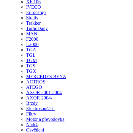
XF 106
IVECO
Eurocargo
Stralis
Trakker
TurboDaily
MAN
F2000
L2000
TGA
TGL
TGM
TGS
TGX
MERCEDES BENZ
ACTROS
ATEGO
AXOR 2001-2004
AXOR 2004-
Brzdy
Elektrosoučásti
Filtry
Motor a převodovka
Nádrž
Osvětlení