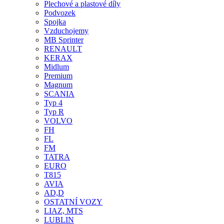
Plechové a plastové díly
Podvozek
Spojka
Vzduchojemy
MB Sprinter
RENAULT
KERAX
Midlum
Premium
Magnum
SCANIA
Typ 4
Typ R
VOLVO
FH
FL
FM
TATRA
EURO
T815
AVIA
AD,D
OSTATNÍ VOZY
LIAZ, MTS
LUBLIN