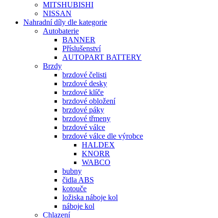
MITSHUBISHI
NISSAN
Nahradní díly dle kategorie
Autobaterie
BANNER
Příslušenství
AUTOPART BATTERY
Brzdy
brzdové čelisti
brzdové desky
brzdové klíče
brzdové obložení
brzdové páky
brzdové třmeny
brzdové válce
brzdové válce dle výrobce
HALDEX
KNORR
WABCO
bubny
čidla ABS
kotouče
ložiska náboje kol
náboje kol
Chlazení