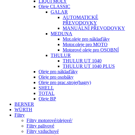
LIQUI MOLY
Oleje CLASSIC
GALAR
AUTOMATICKÉ
PŘEVODOVKY
MANUÁLNÍ PŘEVODOVKY
MEDUNA
Mot.oleje pro náklaďáky
Motor.oleje pro MOTO
Motorové oleje pro OSOBNÍ
THULUR
THULUR UT 1040
THULUR UT 1040 PLUS
Oleje pro náklaďáky
Oleje pro osobáky
Oleje pro prac.stroje(bagry)
SHELL
TOTAL
Oleje BP
BERNER
WÜRTH
Filtry
Filtry motorové/olejové/
Filtry palivové
Filtry vzduchové