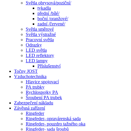
Světla obrysová/poziční/
tykadla
přední /bílé/
boční /oranžové/
zadní /červené/
Světla směrové
Světla výstražné
Pracovní světla
Odrazky
LED světla
LED reflektory
LED lampy
Příslušenství
Točny JOST
Vzduchotechnika
Hlavice spojovací
PA trubky
Rychlospojky PA
Šroubení PA trubek
Zabezpečení nákladu
Závěsná zařízení
Ringfeder
Ringfeder- opravárenská sada
Ringfeder- pouzdro tažného oka
Ringfeder- sada šroubů