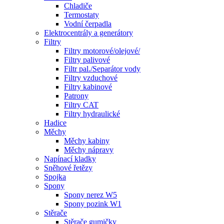
Chladiče
Termostaty
Vodní čerpadla
Elektrocentrály a generátory
Filtry
Filtry motorové/olejové/
Filtry palivové
Filtr pal./Separátor vody
Filtry vzduchové
Filtry kabinové
Patrony
Filtry CAT
Filtry hydraulické
Hadice
Měchy
Měchy kabiny
Měchy nápravy
Napínací kladky
Sněhové řetězy
Spojka
Spony
Spony nerez W5
Spony pozink W1
Stěrače
Stěrače gumičky