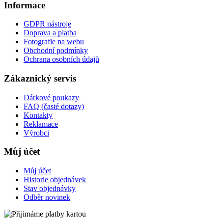
Informace
GDPR nástroje
Doprava a platba
Fotografie na webu
Obchodní podmínky
Ochrana osobních údajů
Zákaznický servis
Dárkové poukazy
FAQ (časté dotazy)
Kontakty
Reklamace
Výrobci
Můj účet
Můj účet
Historie objednávek
Stav objednávky
Odběr novinek