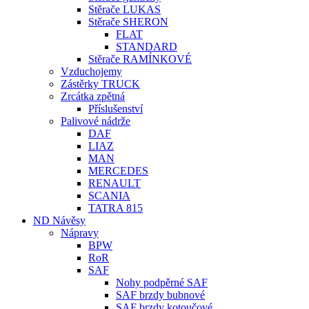
Stěrače LUKAS
Stěrače SHERON
FLAT
STANDARD
Stěrače RAMÍNKOVÉ
Vzduchojemy
Zástěrky TRUCK
Zrcátka zpětná
Příslušenství
Palivové nádrže
DAF
LIAZ
MAN
MERCEDES
RENAULT
SCANIA
TATRA 815
ND Návěsy
Nápravy
BPW
RoR
SAF
Nohy podpěrné SAF
SAF brzdy bubnové
SAF brzdy kotoučové