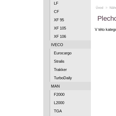
LF
»
Úvod
Náhr
CF
Plecho
XF 95
XF 105
V této kateg
XF 106
IVECO
Eurocargo
Stralis
Trakker
TurboDaily
MAN
F2000
L2000
TGA