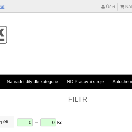
vat
.
Účet
Nák
Nahradní díly dle kategorie
ND Pracovní stroje
Autochem
FILTR
pětí
–
Kč