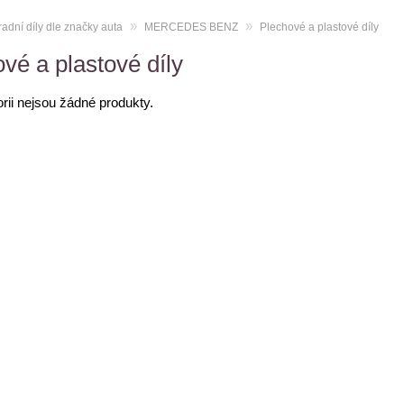
»
»
adní díly dle značky auta
MERCEDES BENZ
Plechové a plastové díly
vé a plastové díly
orii nejsou žádné produkty.