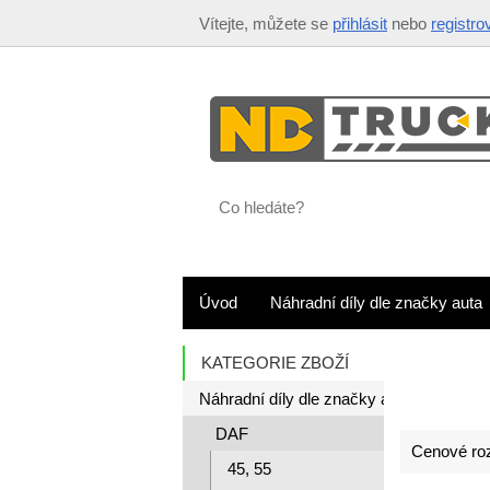
Vítejte, můžete se
přihlásit
nebo
registro
Co
hledáte?
Úvod
Náhradní díly dle značky auta
KATEGORIE ZBOŽÍ
Náhradní díly dle značky auta
DAF
Cenové roz
45, 55