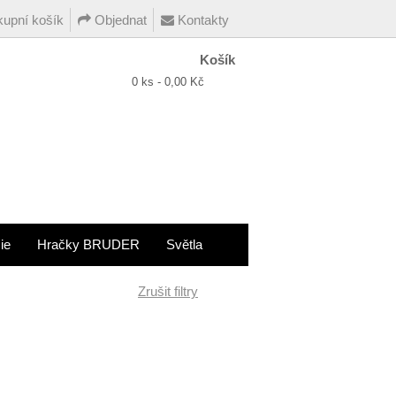
upní košík
Objednat
Kontakty
Košík
0 ks - 0,00 Kč
ie
Hračky BRUDER
Světla