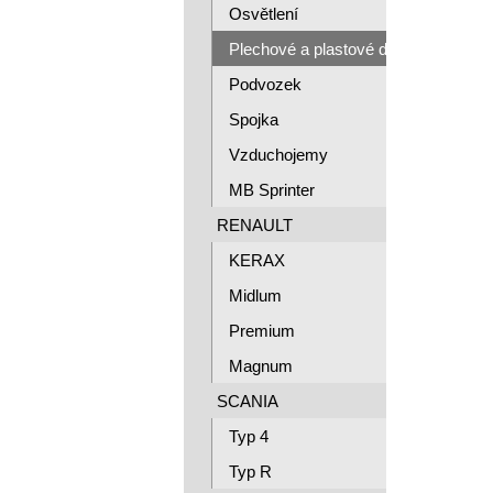
Osvětlení
Plechové a plastové díly
Podvozek
Spojka
Vzduchojemy
MB Sprinter
RENAULT
KERAX
Midlum
Premium
Magnum
SCANIA
Typ 4
Typ R