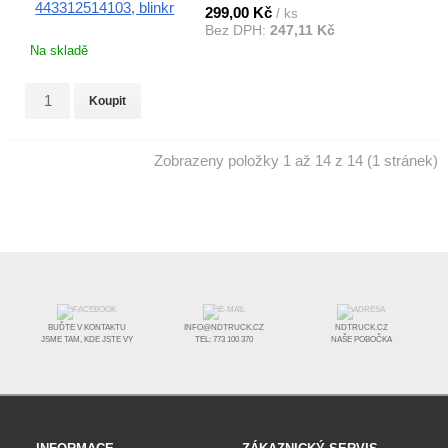
299,00 Kč
/ ks
Bez DPH:
247,11 Kč
Na skladě
Koupit
Zobrazeny položky 1 až 14 z 14 (1 stránek)
BUĎTE V KONTAKTU
INFO@NDTRUCK.CZ
NDTRUCK.CZ
JSME TAM, KDE JSTE VY
TEL: 773 100 370
NAŠE POBOČKA