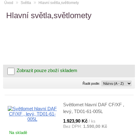
»
»
Úvod
Světla
Hlavní světla,světlomety
Hlavní světla,světlomety
Zobrazit pouze zboží skladem
Řadit
Řadit podle:
podle:
Světlomet hlavní DAF CF/XF ,
levý, TD01-61-005L
1.923,90 Kč
/ ks
Bez DPH:
1.590,00 Kč
Na skladě