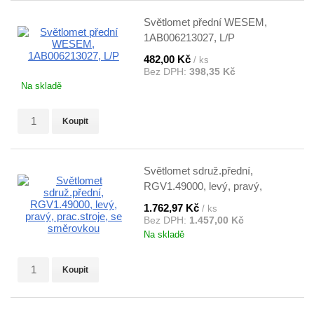
Světlomet přední WESEM,
1AB006213027, L/P
482,00 Kč
/ ks
Bez DPH:
398,35 Kč
Na skladě
Koupit
Světlomet sdruž.přední,
RGV1.49000, levý, pravý,
prac.stroje, se směrovkou
1.762,97 Kč
/ ks
Bez DPH:
1.457,00 Kč
Na skladě
Koupit