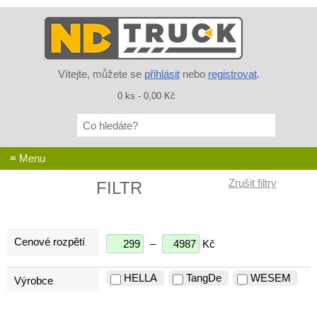
Vítejte, můžete se
přihlásit
nebo
registrovat
.
0 ks - 0,00 Kč
Co
hledáte?
≡ Menu
FILTR
Cenové rozpětí
–
Kč
HELLA
TangDe
WESEM
Výrobce