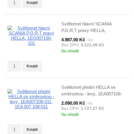
Koupit
Světlomet hlavní SCANIA
P,G,R,T pravý HELLA,
1EG007150-101
4.987,00 Kč
/ ks
Bez DPH:
4.121,49 Kč
Na skladě
Koupit
Světlomet přední HELLA se
směrovkou - levý, 1EA007108-
011, 1EA 007 108-011
2.090,00 Kč
/ ks
Bez DPH:
1.727,27 Kč
Na skladě
Koupit