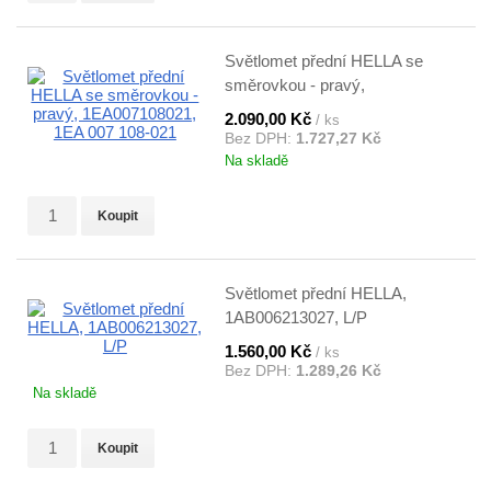
Světlomet přední HELLA se
směrovkou - pravý,
1EA007108021, 1EA 007 108-
2.090,00 Kč
/ ks
021
Bez DPH:
1.727,27 Kč
Na skladě
Koupit
Světlomet přední HELLA,
1AB006213027, L/P
1.560,00 Kč
/ ks
Bez DPH:
1.289,26 Kč
Na skladě
Koupit