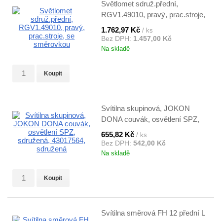
Světlomet sdruž.přední,
RGV1.49010, pravý, prac.stroje,
se směrovkou
1.762,97 Kč
/ ks
Bez DPH:
1.457,00 Kč
Na skladě
Koupit
Svítilna skupinová, JOKON
DONA couvák, osvětlení SPZ,
sdružená, 43017564, sdružená
655,82 Kč
/ ks
Bez DPH:
542,00 Kč
Na skladě
Koupit
Svítilna směrová FH 12 přední L