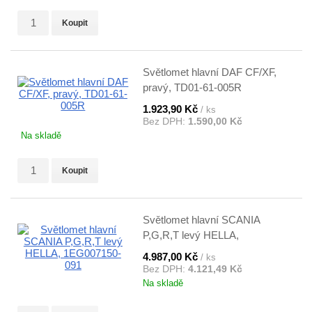
Koupit
Světlomet hlavní DAF CF/XF,
pravý, TD01-61-005R
1.923,90 Kč
/ ks
Bez DPH:
1.590,00 Kč
Na skladě
Koupit
Světlomet hlavní SCANIA
P,G,R,T levý HELLA,
1EG007150-091
4.987,00 Kč
/ ks
Bez DPH:
4.121,49 Kč
Na skladě