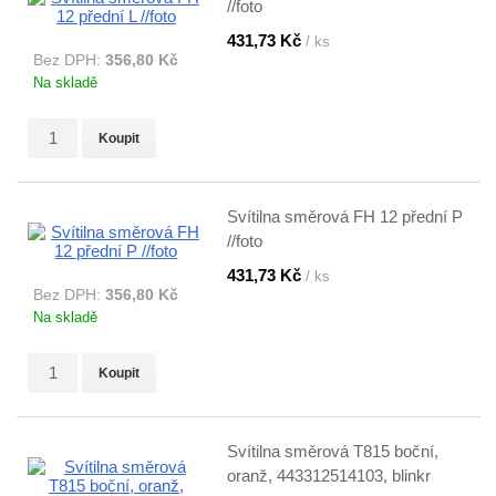
//foto
431,73 Kč
/ ks
Bez DPH:
356,80 Kč
Na skladě
Koupit
Svítilna směrová FH 12 přední P
//foto
431,73 Kč
/ ks
Bez DPH:
356,80 Kč
Na skladě
Koupit
Svítilna směrová T815 boční,
oranž, 443312514103, blinkr