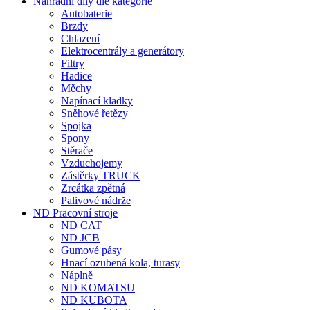
Nahradní díly dle kategorie
Autobaterie
Brzdy
Chlazení
Elektrocentrály a generátory
Filtry
Hadice
Měchy
Napínací kladky
Sněhové řetězy
Spojka
Spony
Stěrače
Vzduchojemy
Zástěrky TRUCK
Zrcátka zpětná
Palivové nádrže
ND Pracovní stroje
ND CAT
ND JCB
Gumové pásy
Hnací ozubená kola, turasy
Náplně
ND KOMATSU
ND KUBOTA