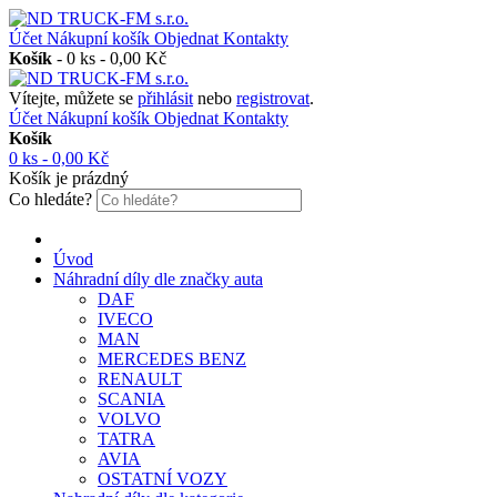
Účet
Nákupní košík
Objednat
Kontakty
Košík
-
0 ks - 0,00 Kč
Vítejte, můžete se
přihlásit
nebo
registrovat
.
Účet
Nákupní košík
Objednat
Kontakty
Košík
0 ks - 0,00 Kč
Košík je prázdný
Co hledáte?
Úvod
Náhradní díly dle značky auta
DAF
IVECO
MAN
MERCEDES BENZ
RENAULT
SCANIA
VOLVO
TATRA
AVIA
OSTATNÍ VOZY