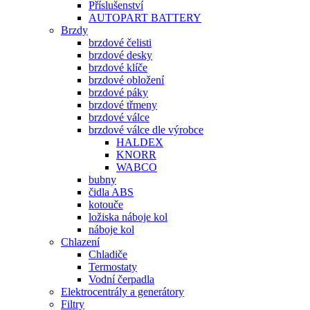
Příslušenství
AUTOPART BATTERY
Brzdy
brzdové čelisti
brzdové desky
brzdové klíče
brzdové obložení
brzdové páky
brzdové třmeny
brzdové válce
brzdové válce dle výrobce
HALDEX
KNORR
WABCO
bubny
čidla ABS
kotouče
ložiska náboje kol
náboje kol
Chlazení
Chladiče
Termostaty
Vodní čerpadla
Elektrocentrály a generátory
Filtry