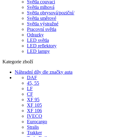
Světla couvací
Světla mlhová
Světla obrysová/poziční/
Světla směrové
Světla výstražné
Pracovní světla
Odrazky
LED světla
LED reflektory
LED lampy
Kategorie zboží
Náhradní díly dle značky auta
DAF
45, 55
LF
CF
XF 95
XF 105
XF 106
IVECO
Eurocargo
Stralis
Trakker