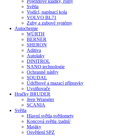
Pojezdové kladky, rolny
Světla
Vodící, napínací kola
VOLVO BL71
Zuby a zubové systémy
Autochemie
WÜRTH
BERNER
SHERON
Aditiva
Autolaky
DINITROL
NANO technologie
Ochranné nátěry
SOUDAL
Údržbové a mazací přípravky
Uvolňovače
Hračky BRUDER
Jeep Wrangler
SCANIA
Světla
Hlavní světla,světlomety
Koncová světla /zadní/
Majáky
Osvětlení SPZ