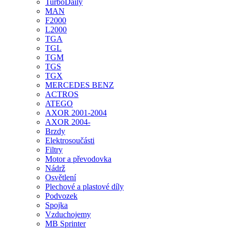
TurboDaily
MAN
F2000
L2000
TGA
TGL
TGM
TGS
TGX
MERCEDES BENZ
ACTROS
ATEGO
AXOR 2001-2004
AXOR 2004-
Brzdy
Elektrosoučásti
Filtry
Motor a převodovka
Nádrž
Osvětlení
Plechové a plastové díly
Podvozek
Spojka
Vzduchojemy
MB Sprinter