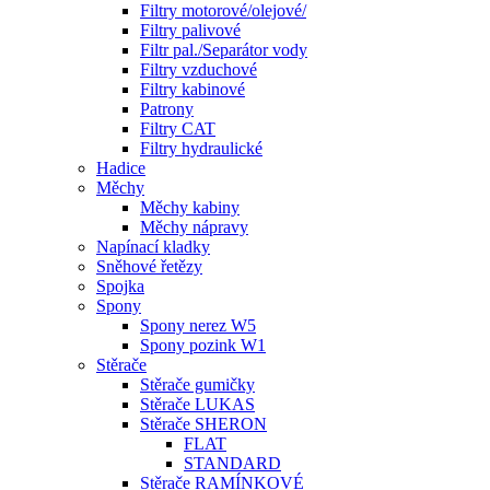
Filtry motorové/olejové/
Filtry palivové
Filtr pal./Separátor vody
Filtry vzduchové
Filtry kabinové
Patrony
Filtry CAT
Filtry hydraulické
Hadice
Měchy
Měchy kabiny
Měchy nápravy
Napínací kladky
Sněhové řetězy
Spojka
Spony
Spony nerez W5
Spony pozink W1
Stěrače
Stěrače gumičky
Stěrače LUKAS
Stěrače SHERON
FLAT
STANDARD
Stěrače RAMÍNKOVÉ