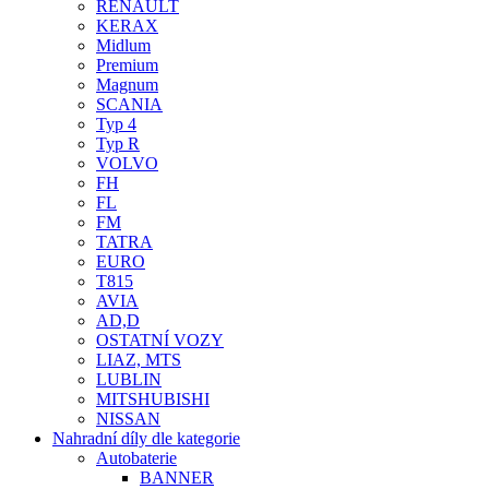
RENAULT
KERAX
Midlum
Premium
Magnum
SCANIA
Typ 4
Typ R
VOLVO
FH
FL
FM
TATRA
EURO
T815
AVIA
AD,D
OSTATNÍ VOZY
LIAZ, MTS
LUBLIN
MITSHUBISHI
NISSAN
Nahradní díly dle kategorie
Autobaterie
BANNER