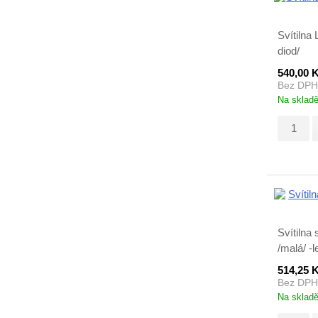
Svítilna
diod/
540,00 
Bez DPH
Na sklad
Svítilna
/malá/ -l
514,25 
Bez DPH
Na sklad