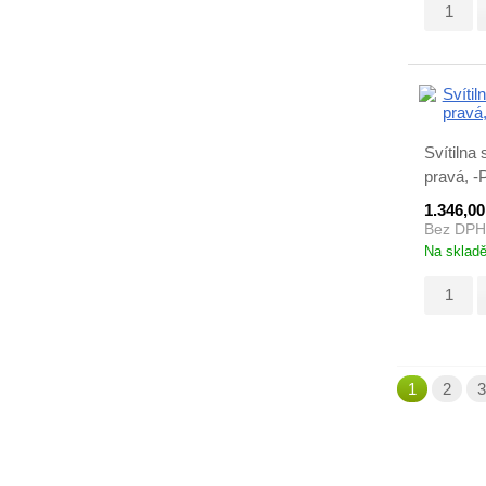
Svítiln
pravá, -
1.346,0
Bez DPH
Na sklad
1
2
3