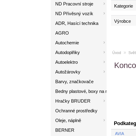
ND Pracovní stroje
Kategorie
ND Přívěsný vozík
Výrobce
ADR, Hasící technika
AGRO
Autochemie
Autodoplňky
»
Úvod
Svět
Autoelektro
Koncov
Autožárovky
Barvy, značkovače
Bedny plastové, boxy na nářadí
Hračky BRUDER
Ochranné prostředky
Oleje, náplně
Podkateg
BERNER
AVIA