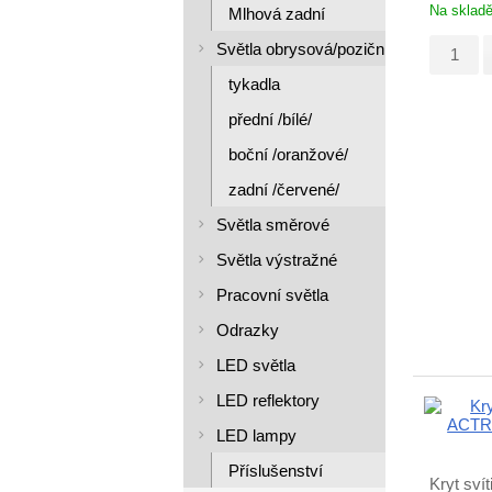
Na sklad
Mlhová zadní
Světla obrysová/poziční/
tykadla
přední /bílé/
boční /oranžové/
zadní /červené/
Světla směrové
Světla výstražné
Pracovní světla
Odrazky
LED světla
LED reflektory
LED lampy
Příslušenství
Kryt sví