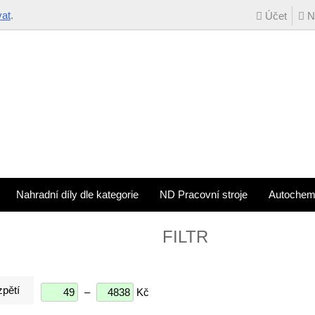
vat
.
Účet
Ná
Nahradní díly dle kategorie
ND Pracovní stroje
Autochem
FILTR
pětí
–
Kč