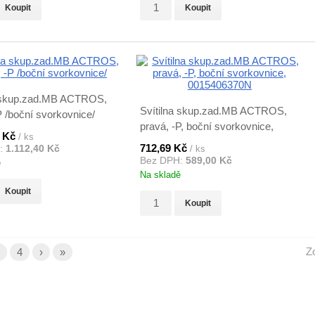
Koupit
Koupit
a skup.zad.MB ACTROS,
Svítilna skup.zad.MB ACTROS,
P /boční svorkovnice/
pravá, -P, boční svorkovnice,
0 Kč
/ ks
0015406370N
712,69 Kč
:
1.112,40 Kč
/ ks
Bez DPH:
589,00 Kč
ě
Na skladě
Koupit
Koupit
Z
4
›
»