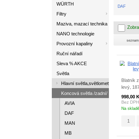
WÜRTH
DAF
Filtry
Maziva, mazací technika
Zobra
NANO technologie
seznam
Provozní kapaliny
Ruční nářadí
Sleva % AKCE
Světla
Blatník 
Hlavní světla,světlomety
levý, 18
Koncová světla /zadní/
998,00 
Bez DPH
AVIA
Na sklad
DAF
MAN
MB