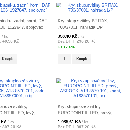
tníku, zadní, horní, DAF
Kryt skup.svítilny BRITAX,
06, 1927847, spojovací
700/37001, náhrada L/P
č
358,40 Kč
/ ks
/ ks
:
40,50 Kč
Bez DPH:
296,20 Kč
ě
Na skladě
Koupit
Koupit
inové svítilny,
Kryt skupinové svítilny,
NT III LED, levý,
EUROPOINT III LED, pravý,
 A18-8570-001, zadní,
ASPOCK, A18-8570-101, zadní,
1 Kč
1.085,61 Kč
/ ks
/ ks
01, orig.
A188570101, orig.
:
897,20 Kč
Bez DPH:
897,20 Kč