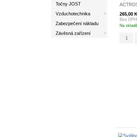
Točny JOST
ACTROS,
náhrada
Vzduchotechnika
265,00 
Bez DPH
Zabezpečení nákladu
Na sklad
Závěsná zařízení