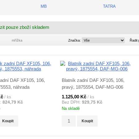
MB
TATRA
zit pouze zboží skladem
Značka:
mřížka
Značka:
Řadit 
zadní DAF XF105, 106,
Blatník zadní DAF XF105, 106,
75553, náhrada
pravý, 1875554, DAF-MG-006
Kč
1.125,00 Kč
/ ks
/ ks
:
824,79 Kč
Bez DPH:
929,75 Kč
ě
Na skladě
Koupit
Koupit