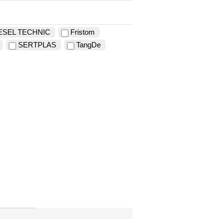
ESEL TECHNIC
Fristom
SERTPLAS
TangDe