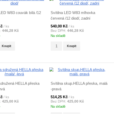
 LED W83 couvák bílá /12
Svítilna LED W83 mlhovka
červená /12 diod/, zadní
Kč
540,00 Kč
/ ks
/ ks
:
446,28 Kč
Bez DPH:
446,28 Kč
ě
Na skladě
Koupit
Koupit
 sdružená HELLA přeska
Svítilna skup.HELLA přeska, malá
evá
-pravá
Kč
514,25 Kč
/ ks
/ ks
:
425,00 Kč
Bez DPH:
425,00 Kč
ě
Na skladě