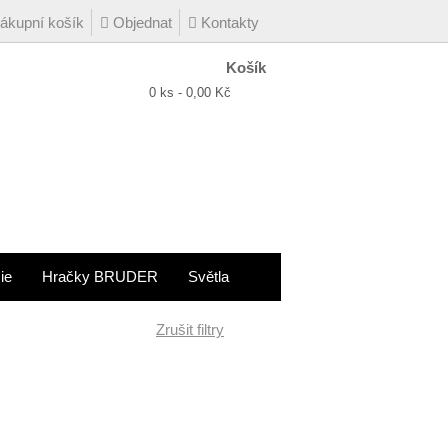
kupní košík
Objednat
Kontakty
Košík
0 ks - 0,00 Kč
ie
Hračky BRUDER
Světla