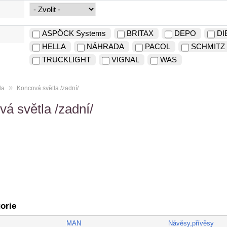
ASPÖCK Systems
BRITAX
DEPO
DI
HELLA
NÁHRADA
PACOL
SCHMITZ
TRUCKLIGHT
VIGNAL
WAS
»
la
Koncová světla /zadní/
á světla /zadní/
orie
MAN
Návěsy,přívěsy