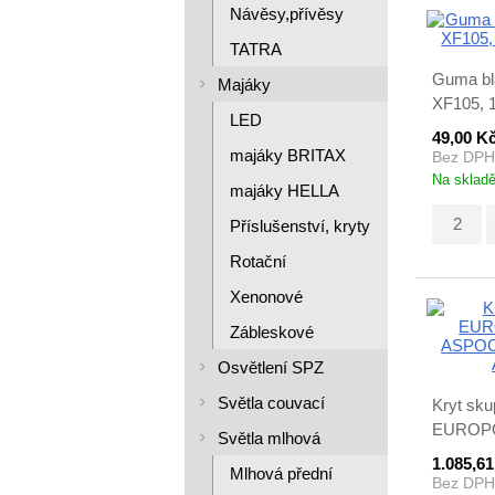
Návěsy,přívěsy
TATRA
Guma bla
Majáky
XF105, 1
LED
49,00 K
majáky BRITAX
Bez DPH
Na sklad
majáky HELLA
Příslušenství, kryty
Rotační
Xenonové
Zábleskové
Osvětlení SPZ
Světla couvací
Kryt skup
EUROPOI
Světla mlhová
ASPOCK,
1.085,6
Mlhová přední
A1885700
Bez DPH