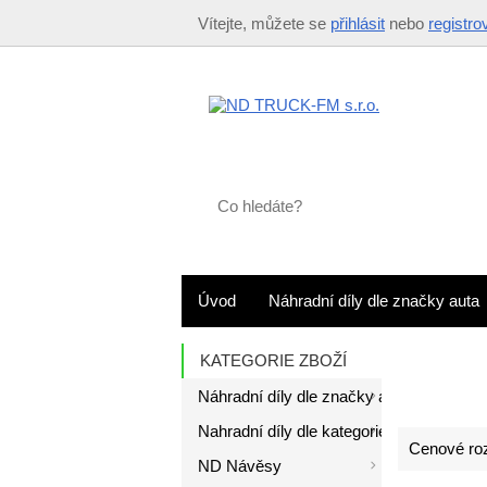
Vítejte, můžete se
přihlásit
nebo
registro
Co
hledáte?
Úvod
Náhradní díly dle značky auta
KATEGORIE ZBOŽÍ
Náhradní díly dle značky auta
Nahradní díly dle kategorie
Cenové roz
ND Návěsy