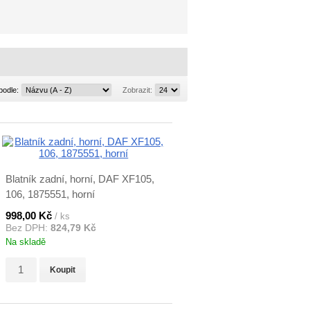
Řadit
Zobrazit:
podle:
Zobrazit:
podle:
Blatník zadní, horní, DAF XF105,
106, 1875551, horní
998,00 Kč
/ ks
Bez DPH:
824,79 Kč
Na skladě
Koupit