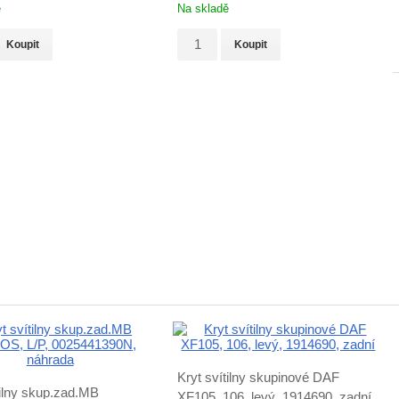
ě
Na skladě
Koupit
Koupit
Kryt svítilny skupinové DAF
tilny skup.zad.MB
XF105, 106, levý, 1914690, zadní