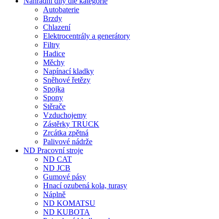
Nahradní díly dle kategorie
Autobaterie
Brzdy
Chlazení
Elektrocentrály a generátory
Filtry
Hadice
Měchy
Napínací kladky
Sněhové řetězy
Spojka
Spony
Stěrače
Vzduchojemy
Zástěrky TRUCK
Zrcátka zpětná
Palivové nádrže
ND Pracovní stroje
ND CAT
ND JCB
Gumové pásy
Hnací ozubená kola, turasy
Náplně
ND KOMATSU
ND KUBOTA