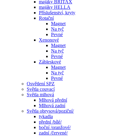
majáky BRITAX
majáky HELLA
Příslušenství, kryty
Rotační
Magnet
Na tyč
Pevné
Xenonové
Magnet
Na tyč
Pevné
Zábleskové
Magnet
Na tyč
Pevné
Osvětlení SPZ
Světla couvací
Světla mlhová
Mlhová přední
Mlhová zadní
Světla obrysová/poziční/
tykadla
přední /bílé/
boční /oranžové/
zadní /červené/