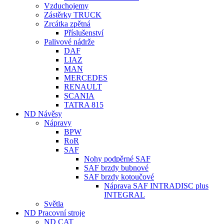
Vzduchojemy
Zástěrky TRUCK
Zrcátka zpětná
Příslušenství
Palivové nádrže
DAF
LIAZ
MAN
MERCEDES
RENAULT
SCANIA
TATRA 815
ND Návěsy
Nápravy
BPW
RoR
SAF
Nohy podpěrné SAF
SAF brzdy bubnové
SAF brzdy kotoučové
Náprava SAF INTRADISC plus
INTEGRAL
Světla
ND Pracovní stroje
ND CAT