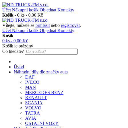
Účet
Nákupní košík
Objednat
Kontakty
Košík
-
0 ks - 0,00 Kč
Vítejte, můžete se
přihlásit
nebo
registrovat
.
Účet
Nákupní košík
Objednat
Kontakty
Košík
0 ks - 0,00 Kč
Košík je prázdný
Co hledáte?
Úvod
Náhradní díly dle značky auta
DAF
IVECO
MAN
MERCEDES BENZ
RENAULT
SCANIA
VOLVO
TATRA
AVIA
OSTATNÍ VOZY