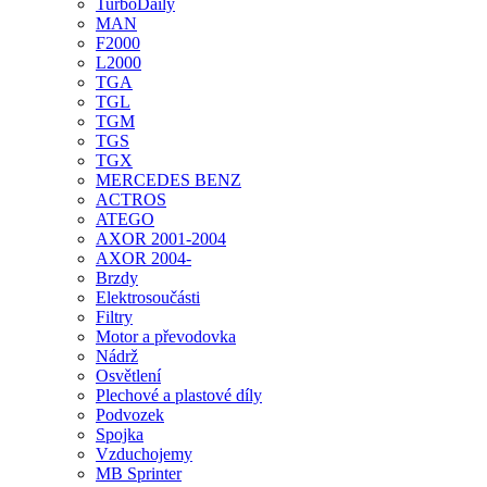
TurboDaily
MAN
F2000
L2000
TGA
TGL
TGM
TGS
TGX
MERCEDES BENZ
ACTROS
ATEGO
AXOR 2001-2004
AXOR 2004-
Brzdy
Elektrosoučásti
Filtry
Motor a převodovka
Nádrž
Osvětlení
Plechové a plastové díly
Podvozek
Spojka
Vzduchojemy
MB Sprinter