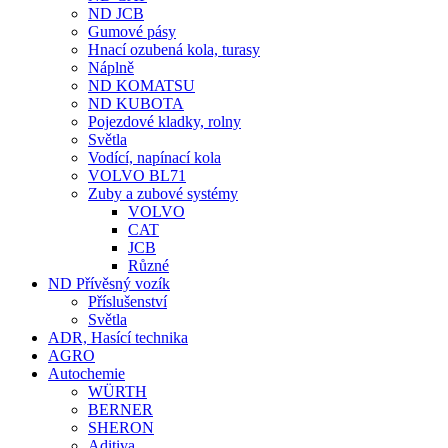
ND JCB
Gumové pásy
Hnací ozubená kola, turasy
Náplně
ND KOMATSU
ND KUBOTA
Pojezdové kladky, rolny
Světla
Vodící, napínací kola
VOLVO BL71
Zuby a zubové systémy
VOLVO
CAT
JCB
Různé
ND Přívěsný vozík
Příslušenství
Světla
ADR, Hasící technika
AGRO
Autochemie
WÜRTH
BERNER
SHERON
Aditiva