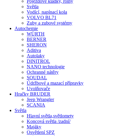
Pojezdové kladky, rolny
Světla
Vodící, napínací kola
VOLVO BL71
Zuby a zubové systémy
Autochemie
WÜRTH
BERNER
SHERON
Aditiva
Autolaky
DINITROL
NANO technologie
Ochranné nátěry
SOUDAL
Údržbové a mazací přípravky
Uvolňovače
Hračky BRUDER
Jeep Wrangler
SCANIA
Světla
Hlavní světla,světlomety
Koncová světla /zadní/
Majáky
Osvětlení SPZ