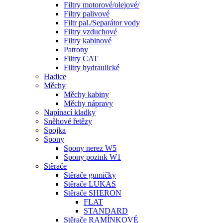
Filtry motorové/olejové/
Filtry palivové
Filtr pal./Separátor vody
Filtry vzduchové
Filtry kabinové
Patrony
Filtry CAT
Filtry hydraulické
Hadice
Měchy
Měchy kabiny
Měchy nápravy
Napínací kladky
Sněhové řetězy
Spojka
Spony
Spony nerez W5
Spony pozink W1
Stěrače
Stěrače gumičky
Stěrače LUKAS
Stěrače SHERON
FLAT
STANDARD
Stěrače RAMÍNKOVÉ