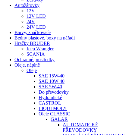
Autožárovky
12V
12V LED
24V
24V LED
Barvy, značkovače
Bedny plastové, boxy na nářadí
Hračky BRUDER
Jeep Wrangler
SCANIA
Ochranné prostředky
Oleje, náplně
Oleje
SAE 15W-40
SAE 10W-40
SAE 5W-40
Do převodovky
Hydraulické
CASTROL
LIQUI MOLY
Oleje CLASSIC
GALAR
AUTOMATICKÉ
PŘEVODOVKY