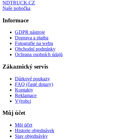
NDTRUCK.CZ
Naše pobočka
Informace
GDPR nástroje
Doprava a platba
Fotografie na webu
Obchodní podmínky
Ochrana osobních údajů
Zákaznický servis
Dárkové poukazy
FAQ (časté dotazy)
Kontakty
Reklamace
Výrobci
Můj účet
Můj účet
Historie objednávek
Stav objednávky