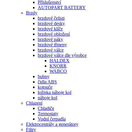
Příslušenství
AUTOPART BATTERY
Brzdy
brzdové čelisti
brzdové desky
brzdové klíče
brzdové obložení
brzdové páky
brzdové třmeny
brzdové válce
brzdové válce dle výrobce
HALDEX
KNORR
WABCO
bubny
čidla ABS
kotouče
ložiska náboje kol
náboje kol
Chlazení
Chladiče
Termostaty
Vodní čerpadla
Elektrocentrály a generátory
Filtry