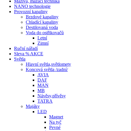
Maziva, mazací technika
NANO technologie
Provozní kapaliny
Brzdové kapaliny
Chladící kapaliny
Destilovaná voda
Voda do ostřikovačů
Letní
Zimní
Ruční nářadí
Sleva % AKCE
Světla
Hlavní světla,světlomety
Koncová světla /zadní/
AVIA
DAF
MAN
MB
Návěsy,přívěsy
TATRA
Majáky
LED
Magnet
Na tyč
Pevné