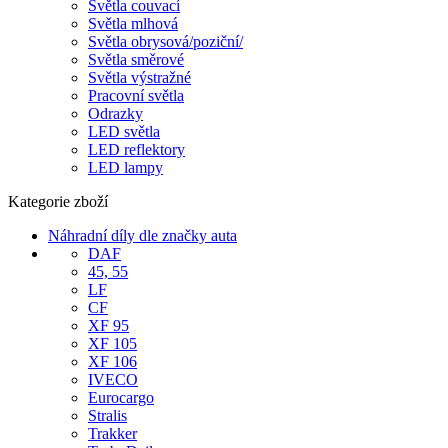
Světla couvací
Světla mlhová
Světla obrysová/poziční/
Světla směrové
Světla výstražné
Pracovní světla
Odrazky
LED světla
LED reflektory
LED lampy
Kategorie zboží
Náhradní díly dle značky auta
DAF
45, 55
LF
CF
XF 95
XF 105
XF 106
IVECO
Eurocargo
Stralis
Trakker