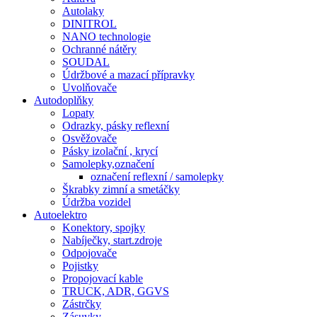
Autolaky
DINITROL
NANO technologie
Ochranné nátěry
SOUDAL
Údržbové a mazací přípravky
Uvolňovače
Autodoplňky
Lopaty
Odrazky, pásky reflexní
Osvěžovače
Pásky izolační , krycí
Samolepky,označení
označení reflexní / samolepky
Škrabky zimní a smetáčky
Údržba vozidel
Autoelektro
Konektory, spojky
Nabíječky, start.zdroje
Odpojovače
Pojistky
Propojovací kable
TRUCK, ADR, GGVS
Zástrčky
Zásuvky