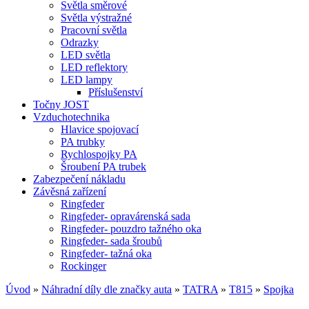
Světla směrové
Světla výstražné
Pracovní světla
Odrazky
LED světla
LED reflektory
LED lampy
Příslušenství
Točny JOST
Vzduchotechnika
Hlavice spojovací
PA trubky
Rychlospojky PA
Šroubení PA trubek
Zabezpečení nákladu
Závěsná zařízení
Ringfeder
Ringfeder- opravárenská sada
Ringfeder- pouzdro tažného oka
Ringfeder- sada šroubů
Ringfeder- tažná oka
Rockinger
Úvod
»
Náhradní díly dle značky auta
»
TATRA
»
T815
»
Spojka