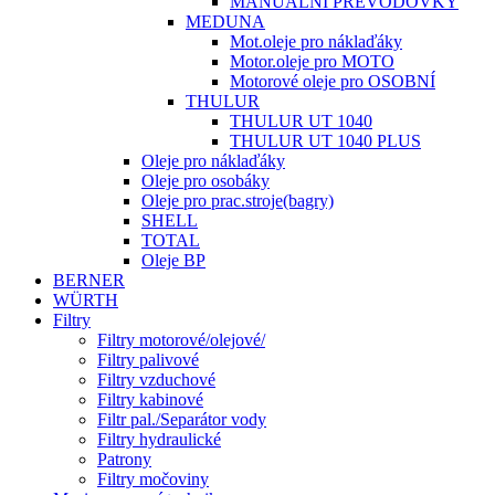
MANUÁLNÍ PŘEVODOVKY
MEDUNA
Mot.oleje pro náklaďáky
Motor.oleje pro MOTO
Motorové oleje pro OSOBNÍ
THULUR
THULUR UT 1040
THULUR UT 1040 PLUS
Oleje pro náklaďáky
Oleje pro osobáky
Oleje pro prac.stroje(bagry)
SHELL
TOTAL
Oleje BP
BERNER
WÜRTH
Filtry
Filtry motorové/olejové/
Filtry palivové
Filtry vzduchové
Filtry kabinové
Filtr pal./Separátor vody
Filtry hydraulické
Patrony
Filtry močoviny