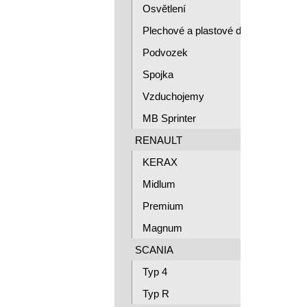
Osvětlení
Plechové a plastové díly
Podvozek
Spojka
Vzduchojemy
MB Sprinter
RENAULT
KERAX
Midlum
Premium
Magnum
SCANIA
Typ 4
Typ R