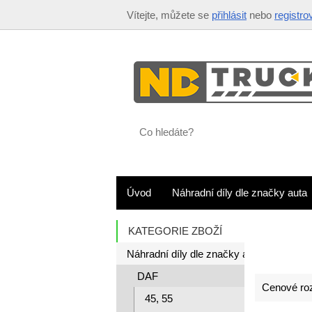
Vítejte, můžete se
přihlásit
nebo
registro
Co
hledáte?
Úvod
Náhradní díly dle značky auta
KATEGORIE ZBOŽÍ
Náhradní díly dle značky auta
DAF
Cenové roz
45, 55