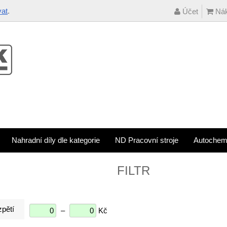
vat
.
Účet
Nák
Nahradní díly dle kategorie
ND Pracovní stroje
Autochem
FILTR
pětí
–
Kč