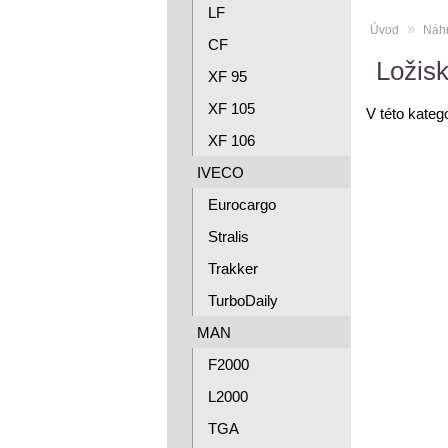
LF
»
Úvod
Náhr
CF
Ložisk
XF 95
XF 105
V této kateg
XF 106
IVECO
Eurocargo
Stralis
Trakker
TurboDaily
MAN
F2000
L2000
TGA