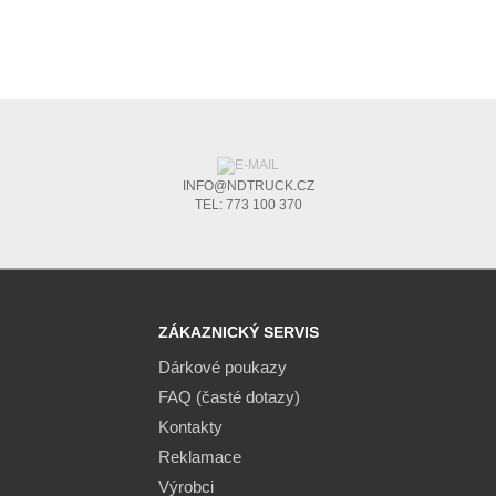
INFO@NDTRUCK.CZ
TEL: 773 100 370
ZÁKAZNICKÝ SERVIS
Dárkové poukazy
FAQ (časté dotazy)
Kontakty
Reklamace
Výrobci