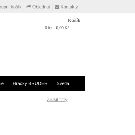
upní košík
Objednat
Kontakty
Košík
0 ks - 0,00 Kč
ie
Hračky BRUDER
Světla