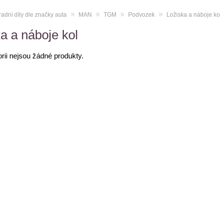
»
»
»
»
adní díly dle značky auta
MAN
TGM
Podvozek
Ložiska a náboje ko
a a náboje kol
orii nejsou žádné produkty.