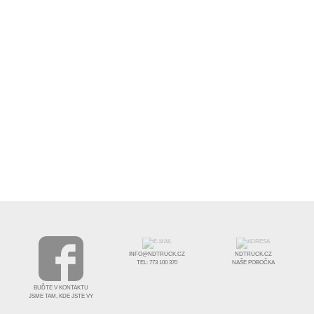
INFO@NDTRUCK.CZ
NDTRUCK.CZ
TEL: 773 100 370
NAŠE POBOČKA
BUĎTE V KONTAKTU
JSME TAM, KDE JSTE VY