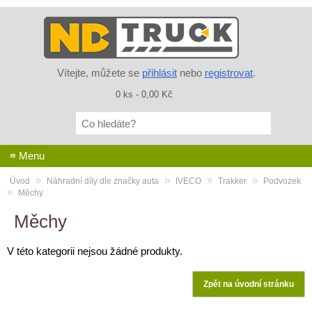
Vítejte, můžete se
přihlásit
nebo
registrovat
.
0 ks - 0,00 Kč
Co
hledáte?
≡ Menu
»
»
»
»
Úvod
Náhradní díly dle značky auta
IVECO
Trakker
Podvozek
»
Měchy
Měchy
V této kategorii nejsou žádné produkty.
Zpět na úvodní stránku