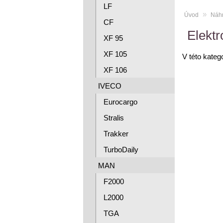
LF
»
Úvod
Náhr
CF
Elektr
XF 95
XF 105
V této kateg
XF 106
IVECO
Eurocargo
Stralis
Trakker
TurboDaily
MAN
F2000
L2000
TGA