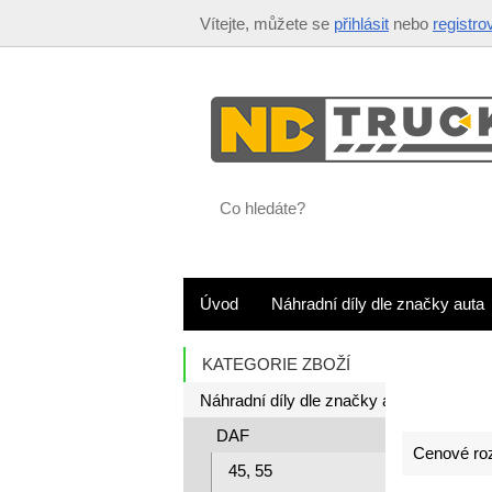
Vítejte, můžete se
přihlásit
nebo
registro
Co
hledáte?
Úvod
Náhradní díly dle značky auta
KATEGORIE ZBOŽÍ
Náhradní díly dle značky auta
DAF
Cenové roz
45, 55