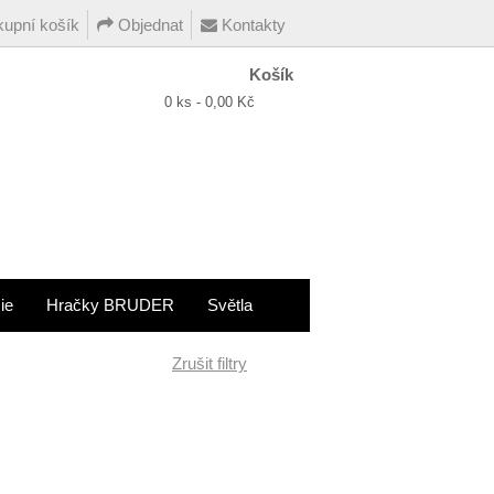
upní košík
Objednat
Kontakty
Košík
0 ks - 0,00 Kč
ie
Hračky BRUDER
Světla