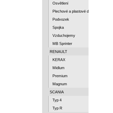
Osvětlení
Plechové a plastové díly
Podvozek
Spojka
Vzduchojemy
MB Sprinter
RENAULT
KERAX
Midlum
Premium
Magnum
SCANIA
Typ 4
Typ R