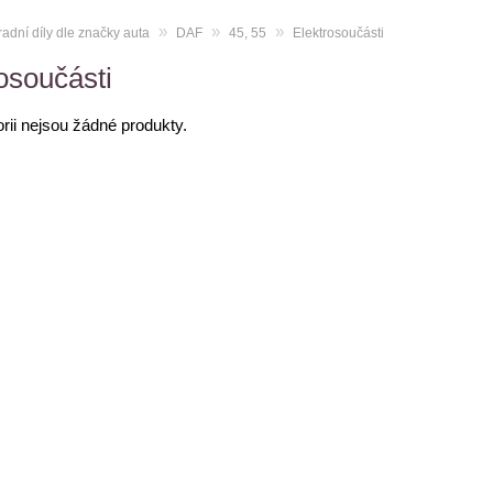
»
»
»
adní díly dle značky auta
DAF
45, 55
Elektrosoučásti
osoučásti
orii nejsou žádné produkty.