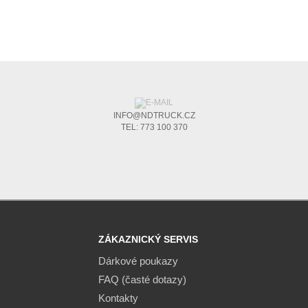
INFO@NDTRUCK.CZ
TEL: 773 100 370
ZÁKAZNICKÝ SERVIS
Dárkové poukazy
FAQ (časté dotazy)
Kontakty