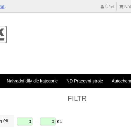
vat
.
Účet
Nák
Nahradní díly dle kategorie
ND Pracovní stroje
Autochem
FILTR
pětí
–
Kč