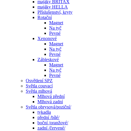
majáky BRITAX
majáky HELLA
Příslušenství, kryty
Rotační
Magnet
Na tyč
Pevné
Xenonové
Magnet
Na tyč
Pevné
Zábleskové
Magnet
Na tyč
Pevné
Osvětlení SPZ
Světla couvací
Světla mlhová
Mlhová přední
Mlhová zadní
Světla obrysová/poziční/
tykadla
přední /bílé/
boční /oranžové/
zadní /červené/