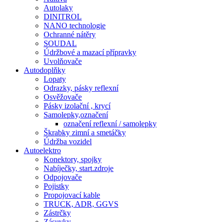
Autolaky
DINITROL
NANO technologie
Ochranné nátěry
SOUDAL
Údržbové a mazací přípravky
Uvolňovače
Autodoplňky
Lopaty
Odrazky, pásky reflexní
Osvěžovače
Pásky izolační , krycí
Samolepky,označení
označení reflexní / samolepky
Škrabky zimní a smetáčky
Údržba vozidel
Autoelektro
Konektory, spojky
Nabíječky, start.zdroje
Odpojovače
Pojistky
Propojovací kable
TRUCK, ADR, GGVS
Zástrčky
Zásuvky