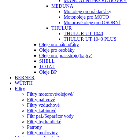
MANUÁLNÍ PŘEVODOVKY
MEDUNA
Mot.oleje pro náklaďáky
Motor.oleje pro MOTO
Motorové oleje pro OSOBNÍ
THULUR
THULUR UT 1040
THULUR UT 1040 PLUS
Oleje pro náklaďáky
Oleje pro osobáky
Oleje pro prac.stroje(bagry)
SHELL
TOTAL
Oleje BP
BERNER
WÜRTH
Filtry
Filtry motorové/olejové/
Filtry palivové
Filtry vzduchové
Filtry kabinové
Filtr pal./Separátor vody
Filtry hydraulické
Patrony
Filtry močoviny