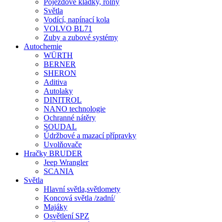
Pojezdové kladky, rolny
Světla
Vodící, napínací kola
VOLVO BL71
Zuby a zubové systémy
Autochemie
WÜRTH
BERNER
SHERON
Aditiva
Autolaky
DINITROL
NANO technologie
Ochranné nátěry
SOUDAL
Údržbové a mazací přípravky
Uvolňovače
Hračky BRUDER
Jeep Wrangler
SCANIA
Světla
Hlavní světla,světlomety
Koncová světla /zadní/
Majáky
Osvětlení SPZ