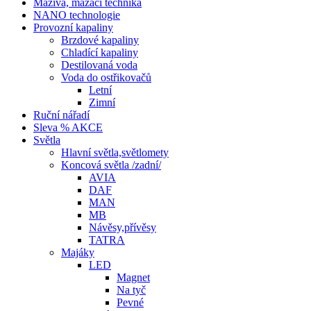
Maziva, mazací technika
NANO technologie
Provozní kapaliny
Brzdové kapaliny
Chladící kapaliny
Destilovaná voda
Voda do ostřikovačů
Letní
Zimní
Ruční nářadí
Sleva % AKCE
Světla
Hlavní světla,světlomety
Koncová světla /zadní/
AVIA
DAF
MAN
MB
Návěsy,přívěsy
TATRA
Majáky
LED
Magnet
Na tyč
Pevné