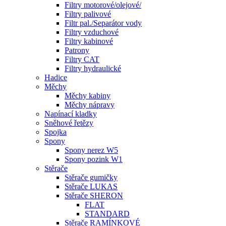
Filtry motorové/olejové/
Filtry palivové
Filtr pal./Separátor vody
Filtry vzduchové
Filtry kabinové
Patrony
Filtry CAT
Filtry hydraulické
Hadice
Měchy
Měchy kabiny
Měchy nápravy
Napínací kladky
Sněhové řetězy
Spojka
Spony
Spony nerez W5
Spony pozink W1
Stěrače
Stěrače gumičky
Stěrače LUKAS
Stěrače SHERON
FLAT
STANDARD
Stěrače RAMÍNKOVÉ