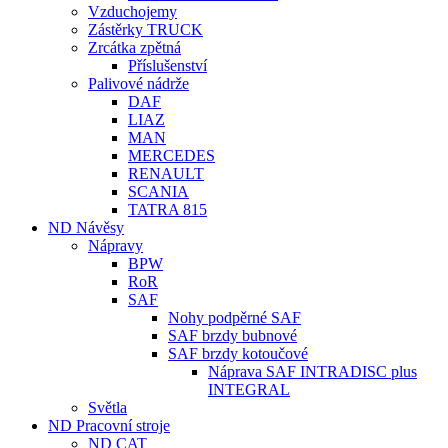
Vzduchojemy
Zástěrky TRUCK
Zrcátka zpětná
Příslušenství
Palivové nádrže
DAF
LIAZ
MAN
MERCEDES
RENAULT
SCANIA
TATRA 815
ND Návěsy
Nápravy
BPW
RoR
SAF
Nohy podpěrné SAF
SAF brzdy bubnové
SAF brzdy kotoučové
Náprava SAF INTRADISC plus
INTEGRAL
Světla
ND Pracovní stroje
ND CAT