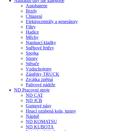
Nahradní díly dle kategorie
Autobaterie
Brzdy
Chlazení
Elektrocentrály a generátory
Filtry
Hadice
Měchy
Napínací kladky
Sněhové řetězy
Spojka
Spony
Stěrače
Vzduchojemy
Zástěrky TRUCK
Zrcátka zpětná
Palivové nádrže
ND Pracovní stroje
ND CAT
ND JCB
Gumové pásy
Hnací ozubená kola, turasy
Náplně
ND KOMATSU
ND KUBOTA