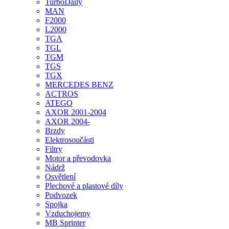
TurboDaily
MAN
F2000
L2000
TGA
TGL
TGM
TGS
TGX
MERCEDES BENZ
ACTROS
ATEGO
AXOR 2001-2004
AXOR 2004-
Brzdy
Elektrosoučásti
Filtry
Motor a převodovka
Nádrž
Osvětlení
Plechové a plastové díly
Podvozek
Spojka
Vzduchojemy
MB Sprinter