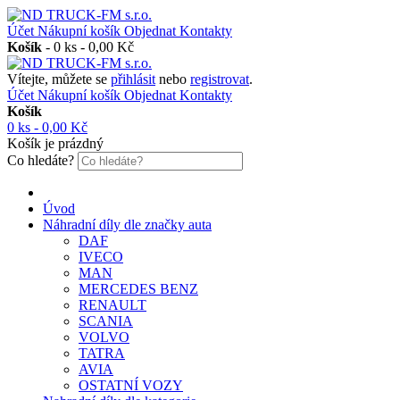
Účet
Nákupní košík
Objednat
Kontakty
Košík
-
0 ks - 0,00 Kč
Vítejte, můžete se
přihlásit
nebo
registrovat
.
Účet
Nákupní košík
Objednat
Kontakty
Košík
0 ks - 0,00 Kč
Košík je prázdný
Co hledáte?
Úvod
Náhradní díly dle značky auta
DAF
IVECO
MAN
MERCEDES BENZ
RENAULT
SCANIA
VOLVO
TATRA
AVIA
OSTATNÍ VOZY