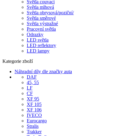
Světla couvací
Světla mlhová
Světla obrysová/poziční/
Světla směrové
Světla výstražné
Pracovní světla
Odrazky
LED světla
LED reflektory
LED lampy
Kategorie zboží
Náhradní díly dle značky auta
DAF
45, 55
LF
CF
XF 95
XF 105
XF 106
IVECO
Eurocargo
Stralis
Trakker