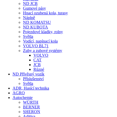
ND JCB
Gumové pásy
Hnací ozubená kola, turasy
Náplně
ND KOMATSU
ND KUBOTA
Pojezdové kladky, rolny
Světla
Vodící, napínací kola
VOLVO BL71
Zuby a zubové systémy
VOLVO
CAT
JCB
Různé
ND Přívěsný vozík
Příslušenství
Světla
ADR, Hasící technika
AGRO
Autochemie
WÜRTH
BERNER
SHERON
Aditiva