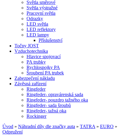
Světla směrové
Světla výstražné
Pracovní světla
Odrazky
LED světla
LED reflektory
LED lampy
Příslušenství
Točny JOST
Vzduchotechnika
Hlavice spojovací
PA trubky
Rychlospojky PA
Šroubení PA trubek
Zabezpečení nákladu
Závěsná zařízení
Ringfeder
Ringfeder- opravárenská sada
Ringfeder- pouzdro tažného oka
Ringfeder- sada šroubů
Ringfeder- tažná oka
Rockinger
Úvod
»
Náhradní díly dle značky auta
»
TATRA
»
EURO
»
Odpružení