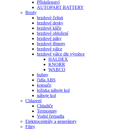
Příslušenství
AUTOPART BATTERY
Brzdy
brzdové čelisti
brzdové desky
brzdové klíče
brzdové obložení
brzdové páky
brzdové třmeny
brzdové válce
brzdové válce dle výrobce
HALDEX
KNORR
WABCO
bubny
čidla ABS
kotouče
ložiska náboje kol
náboje kol
Chlazení
Chladiče
Termostaty
Vodní čerpadla
Elektrocentrály a generátory
Filtry