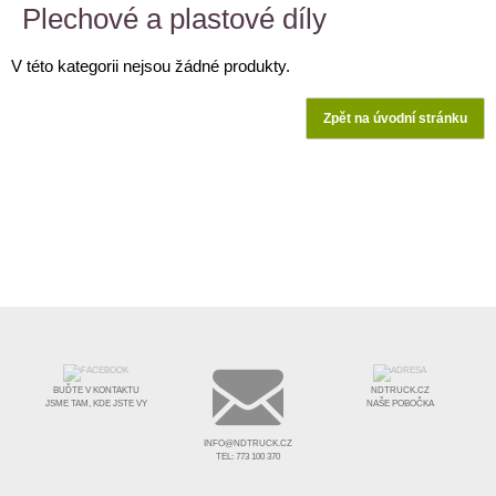
Plechové a plastové díly
V této kategorii nejsou žádné produkty.
Zpět na úvodní stránku
BUĎTE V KONTAKTU
NDTRUCK.CZ
JSME TAM, KDE JSTE VY
NAŠE POBOČKA
INFO@NDTRUCK.CZ
TEL: 773 100 370