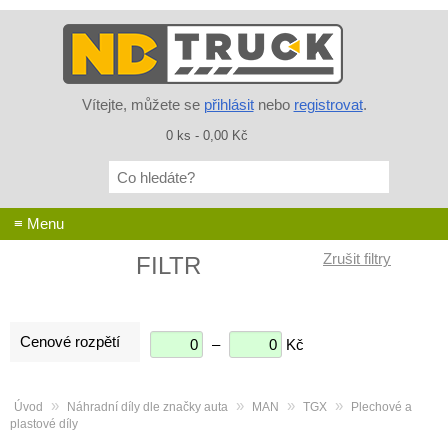
Vítejte, můžete se
přihlásit
nebo
registrovat
.
0 ks - 0,00 Kč
Co
hledáte?
≡ Menu
FILTR
Cenové rozpětí
–
Kč
»
»
»
»
Úvod
Náhradní díly dle značky auta
MAN
TGX
Plechové a
plastové díly