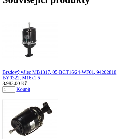
Brzdový válec MB1317, 05-BCT16/24-WF01, 94202818,
BY9322, M16x1.5
3.983,00 Kč
Koupit