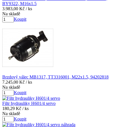
BY9322, M16x1.5
3.983,00 Kč
/ ks
Na skladě
Koupit
Brzdový válec MB1317, TT3316001, M22x1.5, 94202818
7.245,00 Kč
/ ks
Na skladě
Koupit
Filtr hydrauliky H601/4 servo
180,29 Kč
/ ks
Na skladě
Koupit