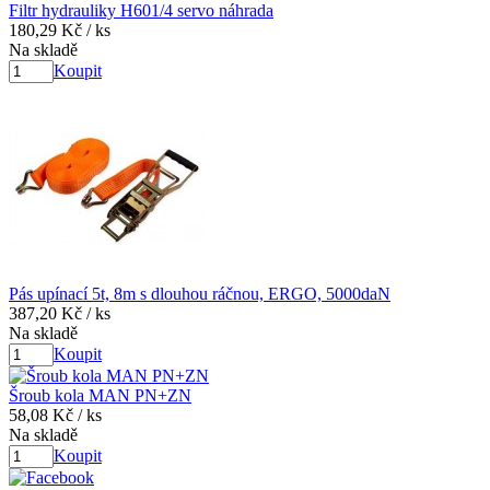
Filtr hydrauliky H601/4 servo náhrada
180,29 Kč
/ ks
Na skladě
Koupit
Pás upínací 5t, 8m s dlouhou ráčnou, ERGO, 5000daN
387,20 Kč
/ ks
Na skladě
Koupit
Šroub kola MAN PN+ZN
58,08 Kč
/ ks
Na skladě
Koupit