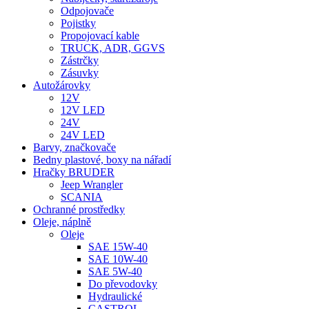
Odpojovače
Pojistky
Propojovací kable
TRUCK, ADR, GGVS
Zástrčky
Zásuvky
Autožárovky
12V
12V LED
24V
24V LED
Barvy, značkovače
Bedny plastové, boxy na nářadí
Hračky BRUDER
Jeep Wrangler
SCANIA
Ochranné prostředky
Oleje, náplně
Oleje
SAE 15W-40
SAE 10W-40
SAE 5W-40
Do převodovky
Hydraulické
CASTROL