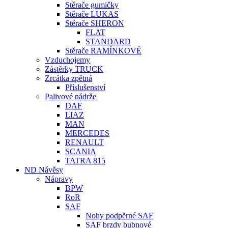
Stěrače gumičky
Stěrače LUKAS
Stěrače SHERON
FLAT
STANDARD
Stěrače RAMÍNKOVÉ
Vzduchojemy
Zástěrky TRUCK
Zrcátka zpětná
Příslušenství
Palivové nádrže
DAF
LIAZ
MAN
MERCEDES
RENAULT
SCANIA
TATRA 815
ND Návěsy
Nápravy
BPW
RoR
SAF
Nohy podpěrné SAF
SAF brzdy bubnové