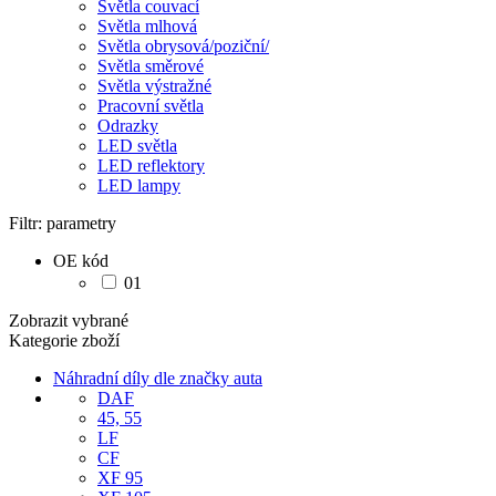
Světla couvací
Světla mlhová
Světla obrysová/poziční/
Světla směrové
Světla výstražné
Pracovní světla
Odrazky
LED světla
LED reflektory
LED lampy
Filtr: parametry
OE kód
01
Zobrazit vybrané
Kategorie zboží
Náhradní díly dle značky auta
DAF
45, 55
LF
CF
XF 95