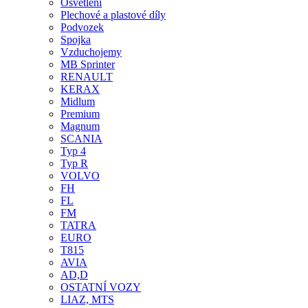
Osvětlení
Plechové a plastové díly
Podvozek
Spojka
Vzduchojemy
MB Sprinter
RENAULT
KERAX
Midlum
Premium
Magnum
SCANIA
Typ 4
Typ R
VOLVO
FH
FL
FM
TATRA
EURO
T815
AVIA
AD,D
OSTATNÍ VOZY
LIAZ, MTS