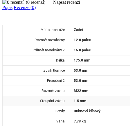
(
0 recenzí
)
|
Napsat recenzi
Popis
Recenze (0)
Místo montáže
Zadní
Rozměr membárny
12.0 palec
Průměr membrány 2
16.0 palec
Délka
175.0 mm
Zdvih tlumiče
53.0 mm
Přerušení 2
53.0 mm
Rozměr závitu
M22 mm
Stoupání závitu
1.5 mm
Brzdy
Bubnový klínový
Váha
7,78
kg