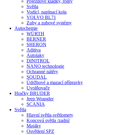
Pojezdové kladky, rolny
Světla
Vodící, napínací kola
VOLVO BL71
Zuby a zubové systémy
Autochemie
WÜRTH
BERNER
SHERON
Aditiva
Autolaky
DINITROL
NANO technologie
Ochranné nátěry
SOUDAL
Údržbové a mazací přípravky
Uvolňovače
Hračky BRUDER
Jeep Wrangler
SCANIA
Světla
Hlavní světla,světlomety
Koncová světla /zadní/
Majáky
Osvětlení SPZ