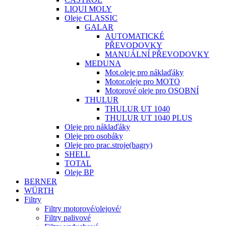
LIQUI MOLY
Oleje CLASSIC
GALAR
AUTOMATICKÉ
PŘEVODOVKY
MANUÁLNÍ PŘEVODOVKY
MEDUNA
Mot.oleje pro náklaďáky
Motor.oleje pro MOTO
Motorové oleje pro OSOBNÍ
THULUR
THULUR UT 1040
THULUR UT 1040 PLUS
Oleje pro náklaďáky
Oleje pro osobáky
Oleje pro prac.stroje(bagry)
SHELL
TOTAL
Oleje BP
BERNER
WÜRTH
Filtry
Filtry motorové/olejové/
Filtry palivové