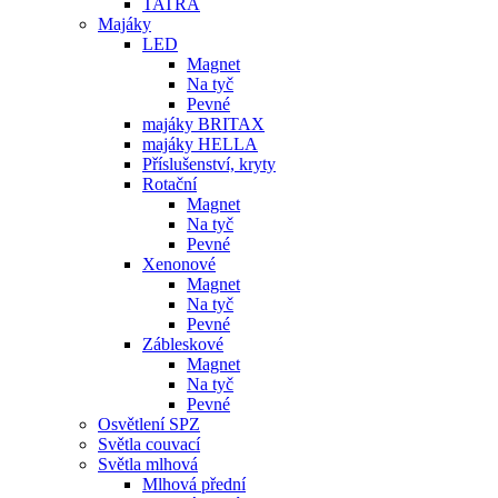
TATRA
Majáky
LED
Magnet
Na tyč
Pevné
majáky BRITAX
majáky HELLA
Příslušenství, kryty
Rotační
Magnet
Na tyč
Pevné
Xenonové
Magnet
Na tyč
Pevné
Zábleskové
Magnet
Na tyč
Pevné
Osvětlení SPZ
Světla couvací
Světla mlhová
Mlhová přední