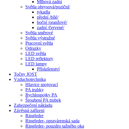
Mlhová zadní
Světla obrysová/poziční/
tykadla
přední /bílé/
boční /oranžové/
zadní /červené/
Světla směrové
Světla výstražné
Pracovní světla
Odrazky
LED světla
LED reflektory
LED lampy
Příslušenství
Točny JOST
Vzduchotechnika
Hlavice spojovací
PA trubky
Rychlospojky PA
Šroubení PA trubek
Zabezpečení nákladu
Závěsná zařízení
Ringfeder
Ringfeder- opravárenská sada
Ringfeder- pouzdro tažného oka