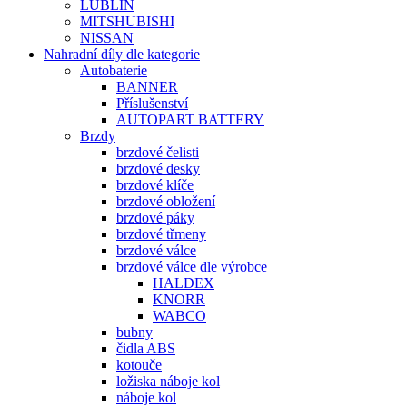
LUBLIN
MITSHUBISHI
NISSAN
Nahradní díly dle kategorie
Autobaterie
BANNER
Příslušenství
AUTOPART BATTERY
Brzdy
brzdové čelisti
brzdové desky
brzdové klíče
brzdové obložení
brzdové páky
brzdové třmeny
brzdové válce
brzdové válce dle výrobce
HALDEX
KNORR
WABCO
bubny
čidla ABS
kotouče
ložiska náboje kol
náboje kol