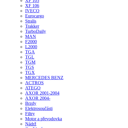
XF 105
XF 106
IVECO
Eurocargo
Stralis
Trakker
TurboDaily
MAN
F2000
L2000
TGA
TGL
TGM
TGS
TGX
MERCEDES BENZ
ACTROS
ATEGO
AXOR 2001-2004
AXOR 2004-
Brzdy
Elektrosoučásti
Filtry
Motor a převodovka
Nádrž