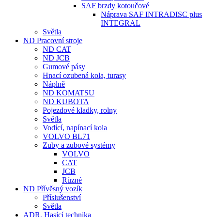
SAF brzdy kotoučové
Náprava SAF INTRADISC plus
INTEGRAL
Světla
ND Pracovní stroje
ND CAT
ND JCB
Gumové pásy
Hnací ozubená kola, turasy
Náplně
ND KOMATSU
ND KUBOTA
Pojezdové kladky, rolny
Světla
Vodící, napínací kola
VOLVO BL71
Zuby a zubové systémy
VOLVO
CAT
JCB
Různé
ND Přívěsný vozík
Příslušenství
Světla
ADR, Hasící technika