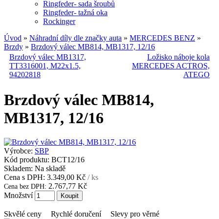
Ringfeder- sada šroubů
Ringfeder- tažná oka
Rockinger
Úvod
»
Náhradní díly dle značky auta
»
MERCEDES BENZ
»
Brzdy
»
Brzdový válec MB814, MB1317, 12/16
Brzdový válec MB1317,
Ložisko náboje kola
TT3316001, M22x1.5,
MERCEDES ACTROS,
94202818
ATEGO
Brzdový válec MB814,
MB1317, 12/16
Výrobce:
SBP
Kód produktu:
BCT12/16
Skladem:
Na skladě
Cena s DPH:
3.349,00 Kč
/ ks
2.767,77 Kč
Cena bez DPH:
Množství
Skvělé ceny
Rychlé doručení
Slevy pro věrné