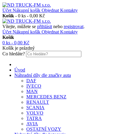
Účet
Nákupní košík
Objednat
Kontakty
Košík
-
0 ks - 0,00 Kč
Vítejte, můžete se
přihlásit
nebo
registrovat
.
Účet
Nákupní košík
Objednat
Kontakty
Košík
0 ks - 0,00 Kč
Košík je prázdný
Co hledáte?
Úvod
Náhradní díly dle značky auta
DAF
IVECO
MAN
MERCEDES BENZ
RENAULT
SCANIA
VOLVO
TATRA
AVIA
OSTATNÍ VOZY