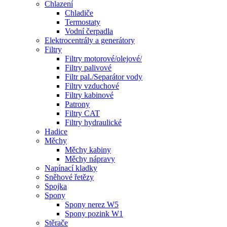
Chlazení
Chladiče
Termostaty
Vodní čerpadla
Elektrocentrály a generátory
Filtry
Filtry motorové/olejové/
Filtry palivové
Filtr pal./Separátor vody
Filtry vzduchové
Filtry kabinové
Patrony
Filtry CAT
Filtry hydraulické
Hadice
Měchy
Měchy kabiny
Měchy nápravy
Napínací kladky
Sněhové řetězy
Spojka
Spony
Spony nerez W5
Spony pozink W1
Stěrače