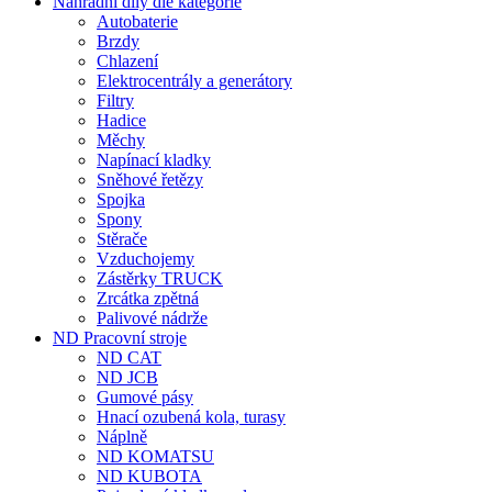
Nahradní díly dle kategorie
Autobaterie
Brzdy
Chlazení
Elektrocentrály a generátory
Filtry
Hadice
Měchy
Napínací kladky
Sněhové řetězy
Spojka
Spony
Stěrače
Vzduchojemy
Zástěrky TRUCK
Zrcátka zpětná
Palivové nádrže
ND Pracovní stroje
ND CAT
ND JCB
Gumové pásy
Hnací ozubená kola, turasy
Náplně
ND KOMATSU
ND KUBOTA