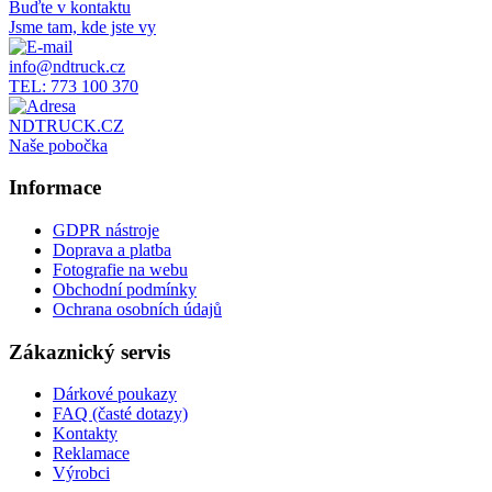
Buďte v kontaktu
Jsme tam, kde jste vy
info@ndtruck.cz
TEL: 773 100 370
NDTRUCK.CZ
Naše pobočka
Informace
GDPR nástroje
Doprava a platba
Fotografie na webu
Obchodní podmínky
Ochrana osobních údajů
Zákaznický servis
Dárkové poukazy
FAQ (časté dotazy)
Kontakty
Reklamace
Výrobci