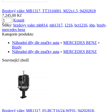
Brzdový válec MB1317, TT3316001, M22x1.5, 94202818
7.245,00 Kč
Koupit
Štítky:
brzdovy valec mb814
,
mb1317
,
1216
,
bct1216
,
sbp
,
brzdy
,
mercedes benz
Kategorie produktu:
Náhradní díly dle značky auta
»
MERCEDES BENZ
»
Brzdy
Náhradní díly dle značky auta
»
MERCEDES BENZ
Související zboží
Brzdový válec MB1317, 05-BCT16/24-WF01, 94202818,