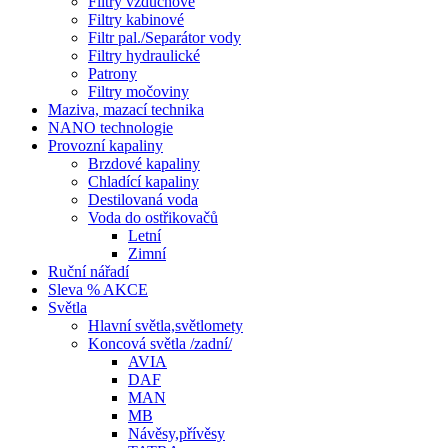
Filtry vzduchové
Filtry kabinové
Filtr pal./Separátor vody
Filtry hydraulické
Patrony
Filtry močoviny
Maziva, mazací technika
NANO technologie
Provozní kapaliny
Brzdové kapaliny
Chladící kapaliny
Destilovaná voda
Voda do ostřikovačů
Letní
Zimní
Ruční nářadí
Sleva % AKCE
Světla
Hlavní světla,světlomety
Koncová světla /zadní/
AVIA
DAF
MAN
MB
Návěsy,přívěsy