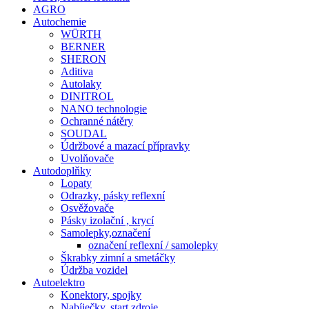
AGRO
Autochemie
WÜRTH
BERNER
SHERON
Aditiva
Autolaky
DINITROL
NANO technologie
Ochranné nátěry
SOUDAL
Údržbové a mazací přípravky
Uvolňovače
Autodoplňky
Lopaty
Odrazky, pásky reflexní
Osvěžovače
Pásky izolační , krycí
Samolepky,označení
označení reflexní / samolepky
Škrabky zimní a smetáčky
Údržba vozidel
Autoelektro
Konektory, spojky
Nabíječky, start.zdroje