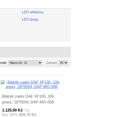
LED reflektory
LED lampy
Řadit
Zobrazit:
podle:
Zobrazit:
podle:
Blatník zadní DAF XF105, 106,
pravý, 1875554, DAF-MG-006
1.125,00 Kč
/ ks
Bez DPH:
929,75 Kč