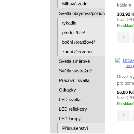
Mlhová zadní
káblem
Světla obrysová/poziční/
183,92 
Bez DPH
tykadla
Na sklad
přední /bílé/
boční /oranžové/
zadní /červené/
Světla směrové
Světla výstražné
Držák v
Pracovní světla
pro poma
Odrazky
56,00 K
Bez DPH
LED světla
Na sklad
LED reflektory
LED lampy
Příslušenství