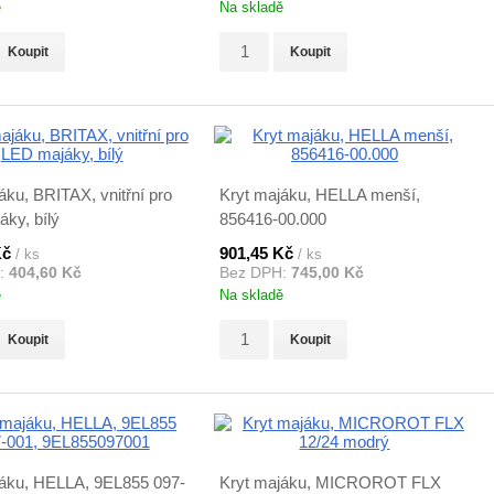
ě
Na skladě
Koupit
Koupit
áku, BRITAX, vnitřní pro
Kryt majáku, HELLA menší,
ky, bílý
856416-00.000
Kč
901,45 Kč
/ ks
/ ks
:
404,60 Kč
Bez DPH:
745,00 Kč
ě
Na skladě
Koupit
Koupit
jáku, HELLA, 9EL855 097-
Kryt majáku, MICROROT FLX