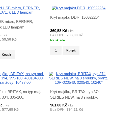
Kryt majáku DDR, 190922264
SB micro, BERNER,
 k LED lampám
360,58 Kč
/ ks
č
/ ks
Bez DPH:
298,00 Kč
:
59,50 Kč
Na skladě
ě
Koupit
Koupit
áku, BRITAX, na typ maj.
Kryt majáku, BRITAX, typ 374
, 394, 395-100,
SERIES NEW, na 3 šroubky,
80, oranžový, 10438.00
oranž, 10R-020549, 020549,
Kč
961,00 Kč
/ ks
/ ks
10240*
:
577,69 Kč
Bez DPH:
794,21 Kč