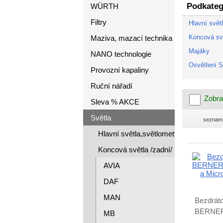
Podkateg
WÜRTH
Filtry
Hlavní svět
Koncová svě
Maziva, mazací technika
Majáky
NANO technologie
Osvětlení 
Provozní kapaliny
Ruční nářadí
Zobra
Sleva % AKCE
Světla
seznam
Hlavní světla,světlomety
Koncová světla /zadní/
AVIA
DAF
MAN
Bezdráto
BERNER,
MB
1A a Mic