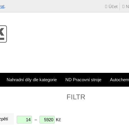
vat
.
Účet
Ná
Nahradní díly dle kategorie
ND Pracovní stroje
Autochem
FILTR
pětí
–
Kč