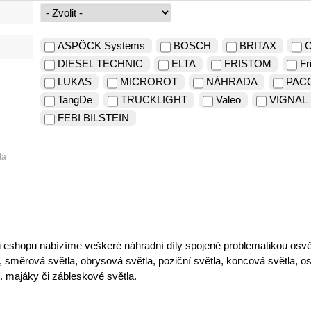
ASPÖCK Systems
BOSCH
BRITAX
DIESEL TECHNIC
ELTA
FRISTOM
Fr
LUKAS
MICROROT
NÁHRADA
PAC
TangDe
TRUCKLIGHT
Valeo
VIGNAL
FEBI BILSTEIN
la
ti eshopu nabízíme veškeré náhradní díly spojené problematikou osvětl
, směrová světla, obrysová světla, poziční světla, koncová světla, o
ř. majáky či zábleskové světla.