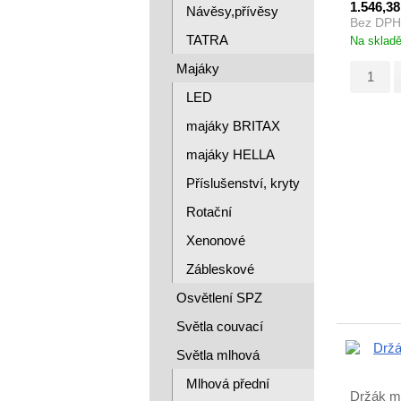
1.546,3
Návěsy,přívěsy
single
Bez DPH
TATRA
Na sklad
Majáky
LED
majáky BRITAX
majáky HELLA
Příslušenství, kryty
Rotační
Xenonové
Zábleskové
Osvětlení SPZ
Světla couvací
Světla mlhová
Mlhová přední
Držák ma