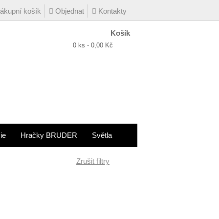
kupní košík
Objednat
Kontakty
Košík
0 ks - 0,00 Kč
ie
Hračky BRUDER
Světla