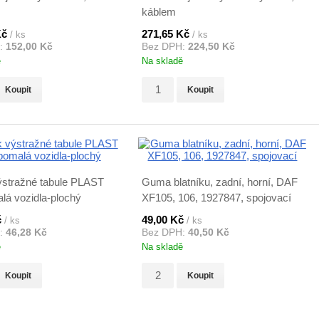
káblem
Kč
271,65 Kč
/ ks
/ ks
:
152,00 Kč
Bez DPH:
224,50 Kč
ě
Na skladě
Koupit
Koupit
ýstražné tabule PLAST
Guma blatníku, zadní, horní, DAF
lá vozidla-plochý
XF105, 106, 1927847, spojovací
č
49,00 Kč
/ ks
/ ks
:
46,28 Kč
Bez DPH:
40,50 Kč
ě
Na skladě
Koupit
Koupit