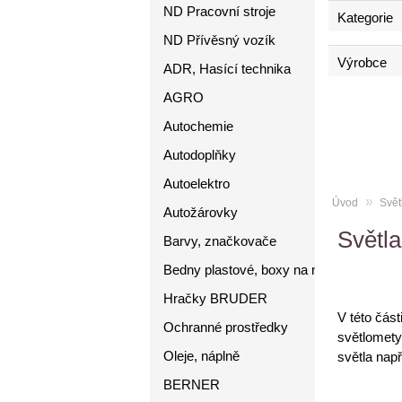
ND Pracovní stroje
Kategorie
ND Přívěsný vozík
Výrobce
ADR, Hasící technika
AGRO
Autochemie
Autodoplňky
Autoelektro
»
Úvod
Svět
Autožárovky
Světla
Barvy, značkovače
Bedny plastové, boxy na nářadí
Hračky BRUDER
V této čás
Ochranné prostředky
světlomety
Oleje, náplně
světla nap
BERNER