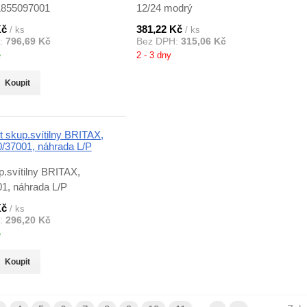
L855097001
12/24 modrý
Kč
381,22 Kč
/ ks
/ ks
:
796,69 Kč
Bez DPH:
315,06 Kč
ě
2 - 3 dny
Koupit
p.svítilny BRITAX,
1, náhrada L/P
Kč
/ ks
:
296,20 Kč
ě
Koupit