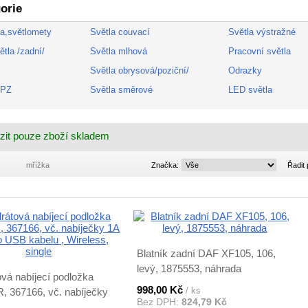
orie
la,světlomety
Světla couvací
Světla výstražné
tla /zadní/
Světla mlhová
Pracovní světla
Světla obrysová/poziční/
Odrazky
SPZ
Světla směrové
LED světla
zit pouze zboží skladem
Značka:
mřížka
Značka:
Řadit 
Blatník zadní DAF XF105, 106,
levý, 1875553, náhrada
vá nabíjecí podložka
998,00 Kč
/ ks
 367166, vč. nabíječky
Bez DPH:
824,79 Kč
ro USB kabelu , Wireless,