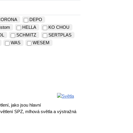
CORONA
DEPO
istom
HELLA
KO CHOU
OL
SCHMITZ
SERTPLAS
WAS
WESEM
ení, jako jsou hlavní
světlení SPZ, mlhová světla a výstražná