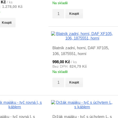
8 Kč
/ ks
Na skladě
:
1.278,00 Kč
ě
Koupit
Koupit
Blatník zadní, horní, DAF XF105,
106, 1875551, horní
998,00 Kč
/ ks
Bez DPH:
824,79 Kč
Na skladě
Koupit
jáku - tyč rovná I, s
Držák majáku - tyč s úchytem L, s